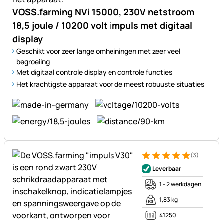
VOSS.farming NVi 15000, 230V netstroom
18,5 joule / 10200 volt impuls met digitaal
display
Geschikt voor zeer lange omheiningen met zeer veel
begroeiing
Met digitaal controle display en controle functies
Het krachtigste apparaat voor de meest robuuste situaties
(3)
Beoordeling: 5 van 5 (3 beoor
3 Bewertungen
Leverbaar
1 - 2 werkdagen
1,83 kg
41250