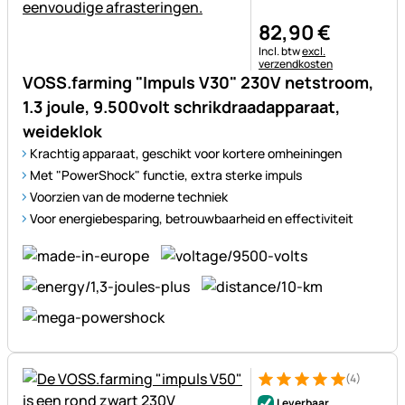
82
,
90
€
Belastinginformatie:
Incl. btw
excl.
verzendkosten
VOSS.farming "Impuls V30" 230V netstroom,
1.3 joule, 9.500volt schrikdraadapparaat,
weideklok
Krachtig apparaat, geschikt voor kortere omheiningen
Met "PowerShock" functie, extra sterke impuls
Voorzien van de moderne techniek
Voor energiebesparing, betrouwbaarheid en effectiviteit
(4)
Beoordeling: 5 van 5 (4 beoor
4 Bewertungen
Leverbaar