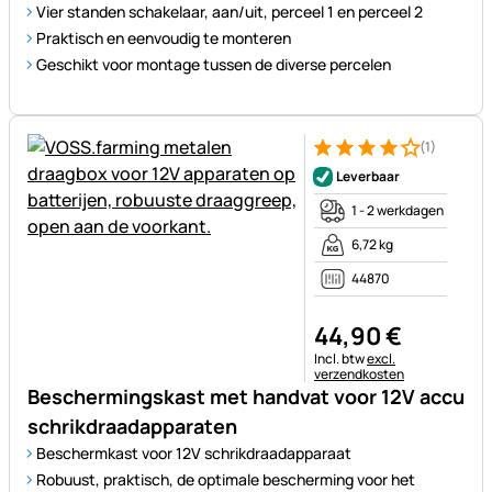
Vier standen schakelaar, aan/uit, perceel 1 en perceel 2
Praktisch en eenvoudig te monteren
Geschikt voor montage tussen de diverse percelen
(1)
Beoordeling: 4 van 5 (1 beoor
1 Bewertung
Leverbaar
1 - 2 werkdagen
6,72 kg
44870
44
,
90
€
Belastinginformatie:
Incl. btw
excl.
verzendkosten
Beschermingskast met handvat voor 12V accu
schrikdraadapparaten
Beschermkast voor 12V schrikdraadapparaat
Robuust, praktisch, de optimale bescherming voor het