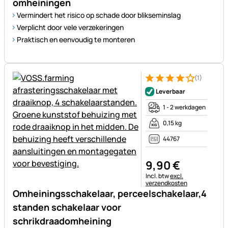
omheiningen
Vermindert het risico op schade door blikseminslag
Verplicht door vele verzekeringen
Praktisch en eenvoudig te monteren
(1)
Beoordeling: 4 van 5 (1 beoor
1 Bewertung
Leverbaar
1 - 2 werkdagen
0,15 kg
44767
9
,
90
€
Belastinginformatie:
Incl. btw
excl.
verzendkosten
Omheiningsschakelaar, perceelschakelaar,4
standen schakelaar voor
schrikdraadomheining