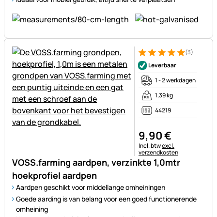
(3)
Beoordeling: 5 van 5 (3 beoor
3 Bewertungen
Leverbaar
1 - 2 werkdagen
1,39 kg
44219
9
,
90
€
Belastinginformatie:
Incl. btw
excl.
verzendkosten
VOSS.farming aardpen, verzinkte 1,0mtr
hoekprofiel aardpen
Aardpen geschikt voor middellange omheiningen
Goede aarding is van belang voor een goed functionerende
omheining