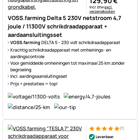
129
,
90
€
Belastinginformatie:
Incl. btw
excl.
verzendkosten
VOSS.farming Delta 5 230V netstroom 4,7
joule / 11300V schrikdraadapparaat +
aardaansluitingsset
VOSS.farming
DELTA 5 - 230 volt schrikdraadapparaat
Krachtig schrikdraadapparaat met omheinings- en
aardingscontrole
Voor gemiddelde omheiningen tot maximaal 25 km zonder
begroeiing
Incl. aardingsaansluitingsset
Prijs + prestaties = top!
(7)
Beoordeling: 5 van 5 (7 beoor
7 Bewertungen
Leverbaar