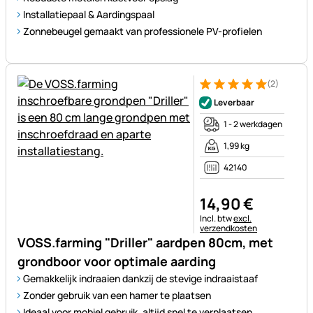
Installatiepaal & Aardingspaal
Zonnebeugel gemaakt van professionele PV-profielen
(2)
Beoordeling: 5 van 5 (2 beoor
2 Bewertungen
Leverbaar
1 - 2 werkdagen
1,99 kg
42140
14
,
90
€
Belastinginformatie:
Incl. btw
excl.
verzendkosten
VOSS.farming "Driller" aardpen 80cm, met
grondboor voor optimale aarding
Gemakkelijk indraaien dankzij de stevige indraaistaaf
Zonder gebruik van een hamer te plaatsen
Ideaal voor mobiel gebruik, altijd snel te verplaatsen