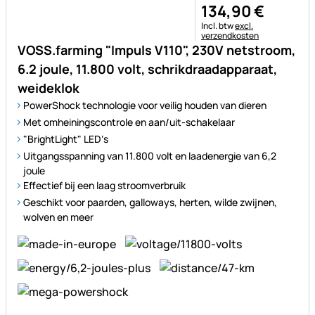
134
,
90
€
Belastinginformatie:
Incl. btw
excl.
verzendkosten
VOSS.farming "Impuls V110", 230V netstroom,
6.2 joule, 11.800 volt, schrikdraadapparaat,
weideklok
PowerShock technologie voor veilig houden van dieren
Met omheiningscontrole en aan/uit-schakelaar
"BrightLight" LED‘s
Uitgangsspanning van 11.800 volt en laadenergie van 6,2
joule
Effectief bij een laag stroomverbruik
Geschikt voor paarden, galloways, herten, wilde zwijnen,
wolven en meer