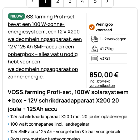
1
2
3
4
5
NIEUW
Nog geen beoordelingen gepl
Weinig op
voorraad
1 - 2 werkdagen
41,75 kg
43721
850
,
00
€
Belastinginformatie:
Incl. btw
excl.
verzendkosten
VOSS.farming Profi-set, 100W solarsysteem
+ box + 12V schrikdraadapparaat X200 20
joule + 125Ah accu
12V schrikdraadapparaat X200 met 20 joules opladenergie
100 watt zonnepaneel incl. laadregelaar
12V SMF accu 125 Ah - voorgeladen & klaar voor gebruik
Robuuste metalen kastvoor opslag