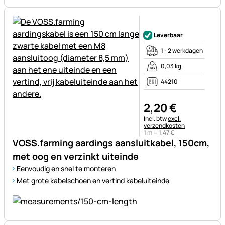
Nog geen beoordelingen gepl
Leverbaar
1 - 2 werkdagen
0,03 kg
44210
2
,
20
€
Belastinginformatie:
Incl. btw
excl.
verzendkosten
1 m =
1
,
47
€
VOSS.farming aardings aansluitkabel, 150cm,
met oog en verzinkt uiteinde
Eenvoudig en snel te monteren
Met grote kabelschoen en vertind kabeluiteinde