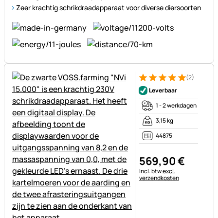
Zeer krachtig schrikdraadapparaat voor diverse diersoorten
(2)
Beoordeling: 5 van 5 (2 beoor
2 Bewertungen
Leverbaar
1 - 2 werkdagen
3,15 kg
44875
569
,
90
€
Belastinginformatie:
Incl. btw
excl.
verzendkosten