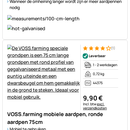
Wanneer de omheining langer wordt zijn er meer aardpennen
nodig
(1)
Beoordeling: 4 van 5 (1 beoor
1 Bewertung
Leverbaar
1 - 2 werkdagen
0,72 kg
44375
9
,
90
€
Belastinginformatie:
Incl. btw
excl.
verzendkosten
VOSS.farming mobiele aardpen, ronde
aardpen 75cm
Mobiel te gebruiken