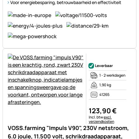
Voor energiebesparing, betrouwbaarheid en effectiviteit
Nog geen beoordelingen gepl
Leverbaar
1 - 2 werkdagen
1,90 kg
41265
123
,
90
€
Belastinginformatie:
Incl. btw
excl.
verzendkosten
VOSS.farming "Impuls V90", 230V netstroom,
6.0 joule, 11.500 volt, schrikdraadapparaat,