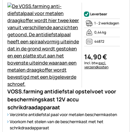
Nog geen beoordelingen gepl
Leverbaar
1 - 2 werkdagen
0,44 kg
44872
14
,
90
€
Belastinginformatie:
Incl. btw
excl.
verzendkosten
VOSS.farming antidiefstal opstelvoet voor
beschermingskast 12V accu
schrikdraadapparaat
Verzinkte antidiefstal paal voor metalen beschermkasten
Voorkom het stelen van de beschermkast met het
schrikdraadapparaat