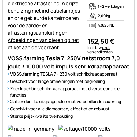
1 - 2 werkdagen
2,09 kg
43825.NL
152
,
50
€
Belastinginformatie:
Incl. btw
excl.
verzendkosten
VOSS.farming Tesla 7, 230V netstroom 7,0
joule / 10000 volt impuls schrikdraadapparaat
VOSS.farming
TESLA 7 - 230 volt schrikdraadapparaat
Geschikt voor lange omheiningen met begroeiing
Zeer krachtig schrikdraadapparaat met diverse controle
functies
2 afzonderlijke uitgangspolen met verschillende spanning
Geschikt voor alle diersoorten, effectief en robuust
Sterke prijs-kwaliteitverhouding