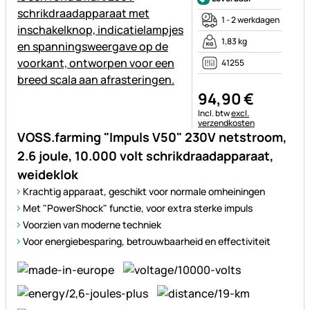
1 - 2 werkdagen
1,83 kg
41255
94
,
90
€
Belastinginformatie:
Incl. btw
excl.
verzendkosten
VOSS.farming "Impuls V50" 230V netstroom,
2.6 joule, 10.000 volt schrikdraadapparaat,
weideklok
Krachtig apparaat, geschikt voor normale omheiningen
Met "PowerShock" functie, voor extra sterke impuls
Voorzien van moderne techniek
Voor energiebesparing, betrouwbaarheid en effectiviteit