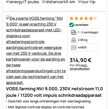
(1)
Beoordeling: 5 van 5 (1 beoor
1 Bewertung
Leverbaar
1 - 2 werkdagen
2,86 kg
44869
314
,
90
€
Belastinginformatie:
Incl. btw
excl.
verzendkosten
VOSS.farming NVi 9.000, 230V netstroom 11,0
joule / 11200 volt impuls schrikdraadapparaat
Geschikt voor lange omheiningen met veel begroeiing
Met digitaal controle display en controle functies