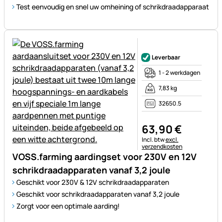
Test eenvoudig en snel uw omheining of schrikdraadapparaat
Nog geen beoordelingen gepl
Leverbaar
1 - 2 werkdagen
7,83 kg
32650.5
63
,
90
€
Belastinginformatie:
Incl. btw
excl.
verzendkosten
VOSS.farming aardingset voor 230V en 12V
schrikdraadapparaten vanaf 3,2 joule
Geschikt voor 230V & 12V schrikdraadapparaten
Geschikt voor schrikdraadapparaten vanaf 3,2 joule
Zorgt voor een optimale aarding!