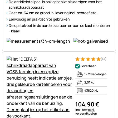
De antidiefstal paal is ook geschikt als aardpen voor het
schrikdraadapparaat
Gaat ca. 34 cm de grond in, levering incl. schroef etc.
Eenvoudig en praktisch te gebruiken
De opstelvoet in de aarde plaatsen en aan de kast monteren
- klaar!
(13)
Beoordeling: 5 van 5 (13 beoo
13 Bewertungen
Leverbaar
1 - 2 werkdagen
2,01 kg
43820.NL
104
,
90
€
Belastinginformatie:
Incl. btw
excl.
verzendkosten