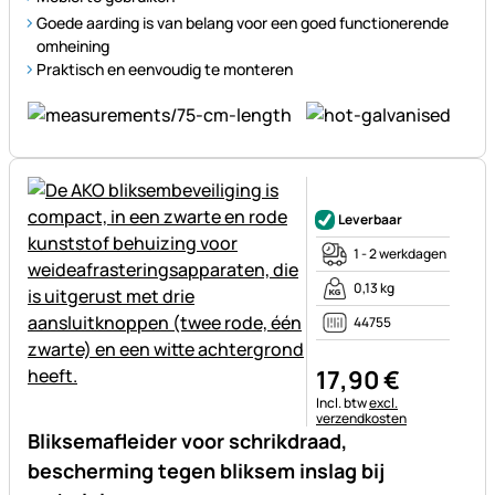
Goede aarding is van belang voor een goed functionerende
omheining
Praktisch en eenvoudig te monteren
Nog geen beoordelingen gepl
Leverbaar
1 - 2 werkdagen
0,13 kg
44755
17
,
90
€
Belastinginformatie:
Incl. btw
excl.
verzendkosten
Bliksemafleider voor schrikdraad,
bescherming tegen bliksem inslag bij