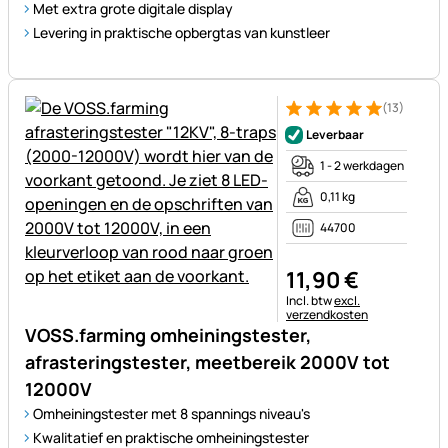
Met extra grote digitale display
Levering in praktische opbergtas van kunstleer
(13)
Beoordeling: 5 van 5 (13 beoo
13 Bewertungen
Leverbaar
1 - 2 werkdagen
0,11 kg
44700
11
,
90
€
Belastinginformatie:
Incl. btw
excl.
verzendkosten
VOSS.farming omheiningstester,
afrasteringstester, meetbereik 2000V tot
12000V
Omheiningstester met 8 spannings niveau's
Kwalitatief en praktische omheiningstester