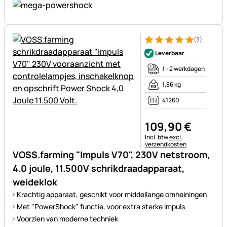
(3)
Beoordeling: 5 van 5 (3 beoor
3 Bewertungen
Leverbaar
1 - 2 werkdagen
1,86 kg
41260
109
,
90
€
Belastinginformatie:
Incl. btw
excl.
verzendkosten
VOSS.farming "Impuls V70", 230V netstroom,
4.0 joule, 11.500V schrikdraadapparaat,
weideklok
Krachtig apparaat, geschikt voor middellange omheiningen
Met "PowerShock" functie, voor extra sterke impuls
Voorzien van moderne techniek