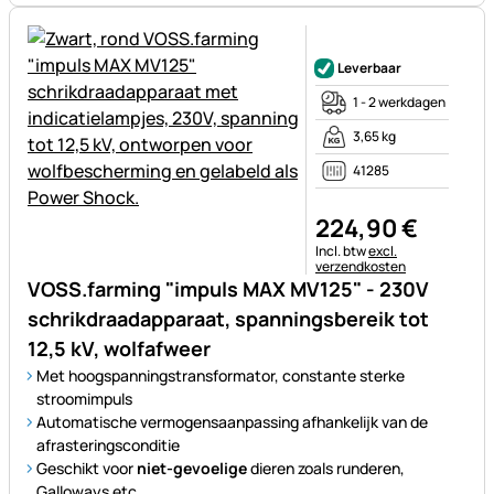
Nog geen beoordelingen gepl
Leverbaar
1 - 2 werkdagen
3,65 kg
41285
224
,
90
€
Belastinginformatie:
Incl. btw
excl.
verzendkosten
VOSS.farming "impuls MAX MV125" - 230V
schrikdraadapparaat, spanningsbereik tot
12,5 kV, wolfafweer
Met hoogspanningstransformator, constante sterke
stroomimpuls
Automatische vermogensaanpassing afhankelijk van de
afrasteringsconditie
Geschikt voor
niet-gevoelige
dieren zoals runderen,
Galloways etc.