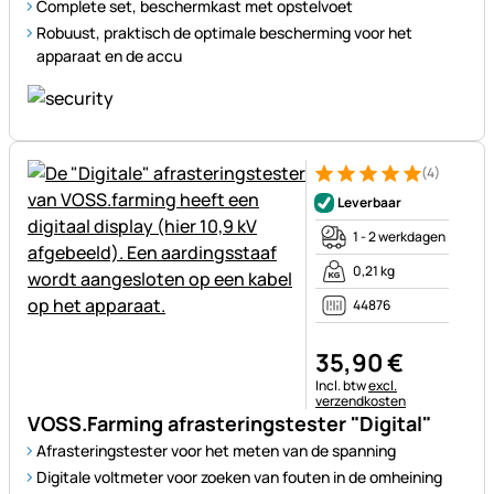
Complete set, beschermkast met opstelvoet
Robuust, praktisch de optimale bescherming voor het
apparaat en de accu
(4)
Beoordeling: 5 van 5 (4 beoor
4 Bewertungen
Leverbaar
1 - 2 werkdagen
0,21 kg
44876
35
,
90
€
Belastinginformatie:
Incl. btw
excl.
verzendkosten
VOSS.Farming afrasteringstester "Digital"
Afrasteringstester voor het meten van de spanning
Digitale voltmeter voor zoeken van fouten in de omheining