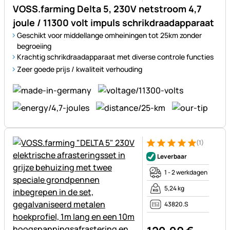
VOSS.farming Delta 5, 230V netstroom 4,7
joule / 11300 volt impuls schrikdraadapparaat
Geschikt voor middellange omheiningen tot 25km zonder
begroeiing
Krachtig schrikdraadapparaat met diverse controle functies
Zeer goede prijs / kwaliteit verhouding
(1)
Beoordeling: 5 van 5 (1 beoor
1 Bewertung
Leverbaar
1 - 2 werkdagen
5,24 kg
43820.S