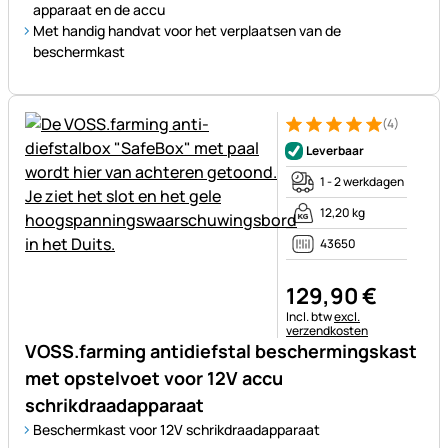
apparaat en de accu
Met handig handvat voor het verplaatsen van de
beschermkast
(4)
Beoordeling: 5 van 5 (4 beoor
4 Bewertungen
Leverbaar
1 - 2 werkdagen
12,20 kg
43650
129
,
90
€
Belastinginformatie:
Incl. btw
excl.
verzendkosten
VOSS.farming antidiefstal beschermingskast
met opstelvoet voor 12V accu
schrikdraadapparaat
Beschermkast voor 12V schrikdraadapparaat