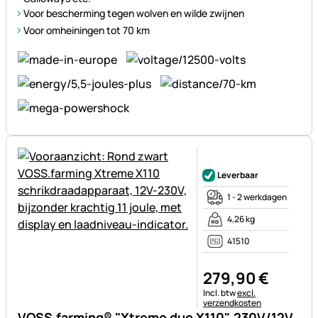
Voor bescherming tegen wolven en wilde zwijnen
Voor omheiningen tot 70 km
Nog geen beoordelingen gepl
Leverbaar
1 - 2 werkdagen
4,26 kg
41510
279
,
90
€
Belastinginformatie:
Incl. btw
excl.
verzendkosten
VOSS.farming® "Xtreme duo X110", 230V/12V,