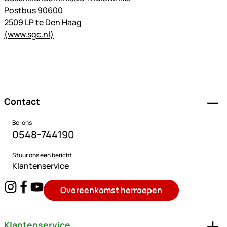
Postbus 90600
2509 LP te Den Haag
(www.sgc.nl)
Voettekst
Contact
Bel ons
0548-744190
Stuur ons een bericht
Klantenservice
Overeenkomst herroepen
Klantenservice