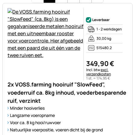
Nog geen beoordelingen gepl
Leverbaar
1 - 2 werkdagen
30,00 kg
515480.2
349
,
90
€
Belastinginformatie:
Incl. btw
excl.
verzendkosten
1 st. =
174
,
95
€
2x VOSS.farming hooiruif "SlowFeed",
voederruif ca. 8kg inhoud, voederbesparende
ruif, verzinkt
Minder hooiverlies
Langzame voeropname
Voor ca. 8 kg hooi/ruwvoer
Natuurlijke voerpositie, voeren dicht bij de grond