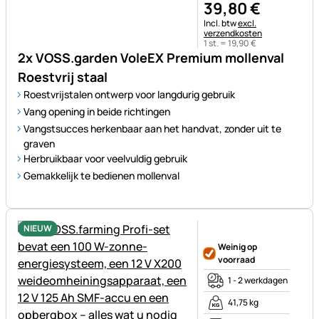
39
,
80
€
Belastinginformatie:
Incl. btw
excl.
verzendkosten
1 st. =
19
,
90
€
2x VOSS.garden VoleEX Premium mollenval
Roestvrij staal
Roestvrijstalen ontwerp voor langdurig gebruik
Vang opening in beide richtingen
Vangstsucces herkenbaar aan het handvat, zonder uit te
graven
Herbruikbaar voor veelvuldig gebruik
Gemakkelijk te bedienen mollenval
NIEUW
Nog geen beoordelingen gepl
Weinig op
voorraad
1 - 2 werkdagen
41,75 kg