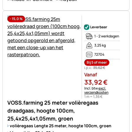
-
15,0
%
Nog geen beoordelingen gepl
Leverbaar
1 - 2 werkdagen
3,25 kg
72704
Bij 5 of meer
i.p.v.:
35
,
62
€
Vanaf
33
,
92
€
Belastinginformatie:
Incl. btw
excl.
verzendkosten
1 m =
1
,
36
€
VOSS.farming 25 meter volièregaas
draadgaas, hoogte 100cm,
25,4x25,4x1,05mm, groen
volièregaas Lengte 25 meter, hoogte 100cm, groen