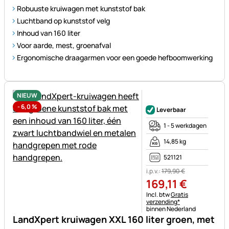
Robuuste kruiwagen met kunststof bak
Luchtband op kunststof velg
Inhoud van 160 liter
Voor aarde, mest, groenafval
Ergonomische draagarmen voor een goede hefboomwerking
NIEUW
Nog geen beoordelingen gepl
-
6,0
%
Leverbaar
1 - 5 werkdagen
14,85 kg
521121
i.p.v.:
179
,
90
€
169
,
11
€
Belastinginformatie:
Incl. btw
Gratis
verzending*
binnen Nederland
LandXpert kruiwagen XXL 160 liter groen, met