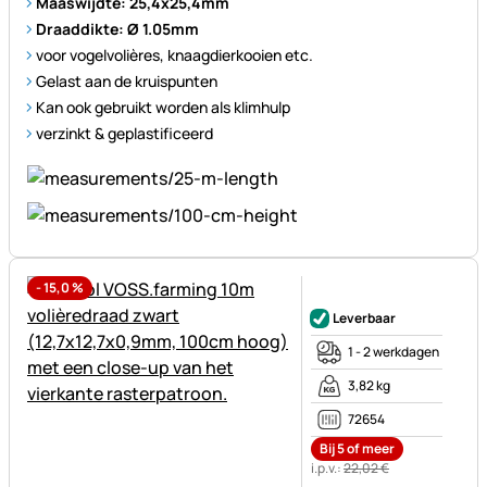
Maaswijdte: 25,4x25,4mm
Draaddikte: Ø 1.05mm
voor vogelvolières, knaagdierkooien etc.
Gelast aan de kruispunten
Kan ook gebruikt worden als klimhulp
verzinkt & geplastificeerd
-
15,0
%
Nog geen beoordelingen gepl
Leverbaar
1 - 2 werkdagen
3,82 kg
72654
Bij 5 of meer
i.p.v.:
22
,
02
€