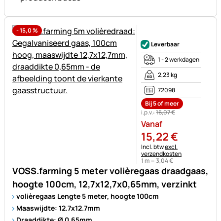
-
15,0
%
Nog geen beoordelingen gepl
Leverbaar
1 - 2 werkdagen
2,23 kg
72098
Bij 5 of meer
i.p.v.:
16
,
07
€
Vanaf
15
,
22
€
Belastinginformatie:
Incl. btw
excl.
verzendkosten
1 m =
3
,
04
€
VOSS.farming 5 meter volièregaas draadgaas,
hoogte 100cm, 12,7x12,7x0,65mm, verzinkt
volièregaas Lengte 5 meter, hoogte 100cm
Maaswijdte: 12.7x12.7mm
Draaddikte: Ø 0,65mm