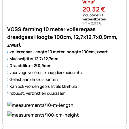
Vanaf
20
,
32
€
Belastinginformatie:
Incl. btw
excl.
verzendkosten
1 m =
2
,
03
€
VOSS.farming 10 meter volièregaas
draadgaas Hoogte 100cm, 12,7x12,7x0,9mm,
zwart
volièregaas Lengte 10 meter, hoogte 100cm, zwart
Maaswijdte: 12,7x12,7mm
Draaddikte: Ø 0,9mm
voor vogelvolières, knaagdierkooien etc.
Gelast aan de kruispunten
Kan ook worden gebruikt als klimhulp
robuust, verzinkt en duurzaam