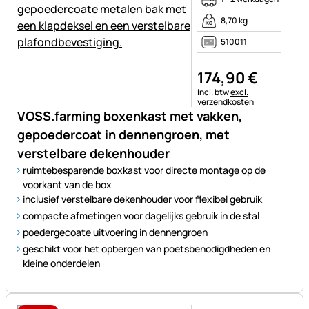
8,70 kg
510011
174
,
90
€
Belastinginformatie:
Incl. btw
excl.
verzendkosten
VOSS.farming boxenkast met vakken,
gepoedercoat in dennengroen, met
verstelbare dekenhouder
ruimtebesparende boxkast voor directe montage op de
voorkant van de box
inclusief verstelbare dekenhouder voor flexibel gebruik
compacte afmetingen voor dagelijks gebruik in de stal
poedergecoate uitvoering in dennengroen
geschikt voor het opbergen van poetsbenodigdheden en
kleine onderdelen