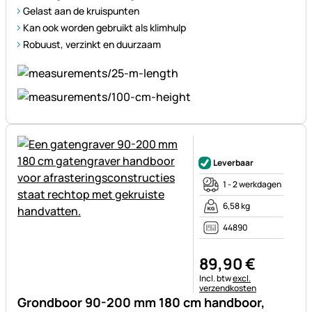
Gelast aan de kruispunten
Kan ook worden gebruikt als klimhulp
Robuust, verzinkt en duurzaam
Nog geen beoordelingen gepl
Leverbaar
1 - 2 werkdagen
6,58 kg
44890
89
,
90
€
Belastinginformatie:
Incl. btw
excl.
verzendkosten
Grondboor 90-200 mm 180 cm handboor,