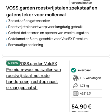
verzendkosten
VOSS.garden roestvrijstalen zoekstaaf en
gatensteker voor mollenval
Zoekstaaf en gatensteker
Roestvrijstalen ontwerp voor langdurig gebruik
Gericht detecteren en openen van woelmuisgaten
Gatdiameter 6 cm, geschikt voor VoleEX Premium
Eenvoudige bediening
NIEUW
Nog geen beoordelingen gepl
Leverbaar
1 - 2 werkdagen
1,73 kg
45215.3
54
,
90
€
Belastinginformatie:
Incl. btw
excl.