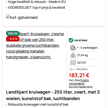
Hoge kwaliteit & robuust - Made in EU
VOORDEELSET: top in prijs & kwaliteit
NIEUW
Nog geen beoordelingen gepl
-
6,0
%
Leverbaar
1 - 5 werkdagen
21,54 kg
521127
i.p.v.:
194
,
90
€
183
,
21
€
Belastinginformatie:
Incl. btw
Gratis
verzending*
binnen Nederland
LandXpert kruiwagen - 250 liter, zwart, met 2
wielen, kunststof bak, luchtbanden
Robuuste kruiwagen met kunststof bak