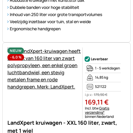
Robuuste kruiwagen met kunststof bak
Dubbele banden voor hoge stabiliteit
Inhoud van 250 liter voor grote transportvolumes
Veelzijdig inzetbaar voor tuin, stal en weide
Ergonomische handgrepen
NIEUW
Nog geen beoordelingen gepl
-
6,0
%
Leverbaar
1 - 5 werkdagen
14,85 kg
521122
i.p.v.:
179
,
90
€
169
,
11
€
Belastinginformatie:
Incl. btw
Gratis
verzending*
binnen Nederland
LandXpert kruiwagen - XXL 160 liter, zwart,
met 1 wiel