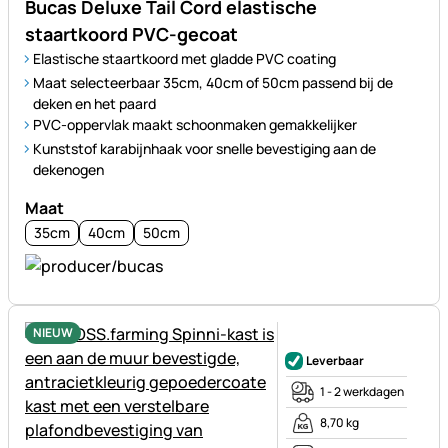
Bucas Deluxe Tail Cord elastische
staartkoord PVC-gecoat
Elastische staartkoord met gladde PVC coating
Maat selecteerbaar 35cm, 40cm of 50cm passend bij de
deken en het paard
PVC-oppervlak maakt schoonmaken gemakkelijker
Kunststof karabijnhaak voor snelle bevestiging aan de
dekenogen
Maat
35cm
40cm
50cm
NIEUW
Nog geen beoordelingen gepl
Leverbaar
1 - 2 werkdagen
8,70 kg