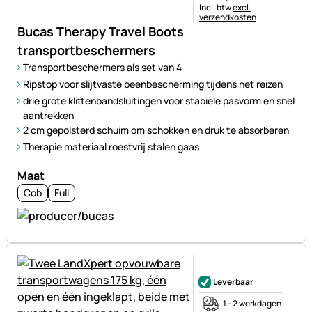
Belastinginformatie:
Incl. btw
excl.
verzendkosten
Bucas Therapy Travel Boots
transportbeschermers
Transportbeschermers als set van 4
Ripstop voor slijtvaste beenbescherming tijdens het reizen
drie grote klittenbandsluitingen voor stabiele pasvorm en snel
aantrekken
2 cm gepolsterd schuim om schokken en druk te absorberen
Therapie materiaal roestvrij stalen gaas
Maat
Cob
Full
Nog geen beoordelingen gepl
Leverbaar
1 - 2 werkdagen