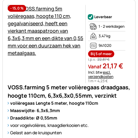
-
15,0
%
Nog geen beoordelingen gepl
Leverbaar
1 - 2 werkdagen
3,47 kg
941020
Bij 5 of meer
i.p.v.:
22
,
87
€
21
,
17
€
Vanaf
Belastinginformatie:
Incl. btw
excl.
verzendkosten
1 m =
4
,
23
€
VOSS.farming 5 meter volièregaas draadgaas,
hoogte 110cm, 6,3x6,3x0,55mm, verzinkt
volièregaas Lengte 5 meter, hoogte 110cm
Maaswijdte: 6,3x6,3mm
Draaddikte: Ø 0,55mm
voor vogelvolières, knaagdierkooien etc.
Gelast aan de kruispunten