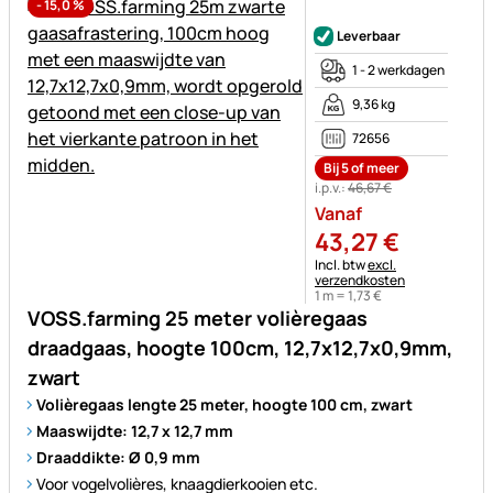
-
15,0
%
Nog geen beoordelingen gepl
Leverbaar
1 - 2 werkdagen
9,36 kg
72656
Bij 5 of meer
i.p.v.:
46
,
67
€
Vanaf
43
,
27
€
Belastinginformatie:
Incl. btw
excl.
verzendkosten
1 m =
1
,
73
€
VOSS.farming 25 meter volièregaas
draadgaas, hoogte 100cm, 12,7x12,7x0,9mm,
zwart
Volièregaas lengte 25 meter, hoogte 100 cm, zwart
Maaswijdte: 12,7 x 12,7 mm
Draaddikte: Ø 0,9 mm
Voor vogelvolières, knaagdierkooien etc.