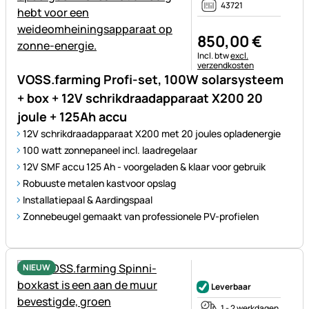
43721
850
,
00
€
Belastinginformatie:
Incl. btw
excl.
verzendkosten
VOSS.farming Profi-set, 100W solarsysteem
+ box + 12V schrikdraadapparaat X200 20
joule + 125Ah accu
12V schrikdraadapparaat X200 met 20 joules opladenergie
100 watt zonnepaneel incl. laadregelaar
12V SMF accu 125 Ah - voorgeladen & klaar voor gebruik
Robuuste metalen kastvoor opslag
Installatiepaal & Aardingspaal
Zonnebeugel gemaakt van professionele PV-profielen
NIEUW
Nog geen beoordelingen gepl
Leverbaar
1 - 2 werkdagen