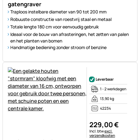
gatengraver
Traploos instelbare diameter van 90 tot 200 mm
Robuuste constructie van roestvrij staal en metaal
Totale lengte 180 cm voor eenvoudig gebruik
Ideaal voor de bouw van afrasteringen, het zetten van palen
en het planten van bomen
Handmatige bediening zonder stroom of benzine
Nog geen beoordelingen gepl
Leverbaar
1 - 2 werkdagen
13,90 kg
42234
229
,
00
€
Belastinginformatie:
Incl. btw
excl.
verzendkosten