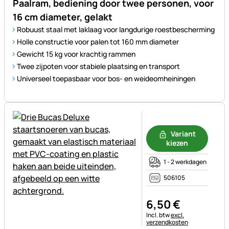
Paalram, bediening door twee personen, voor
16 cm diameter, gelakt
Robuust staal met laklaag voor langdurige roestbescherming
Holle constructie voor palen tot 160 mm diameter
Gewicht 15 kg voor krachtig rammen
Twee zijpoten voor stabiele plaatsing en transport
Universeel toepasbaar voor bos- en weideomheiningen
Nog geen beoordelingen gepl
Variant
kiezen
1 - 2 werkdagen
506105
6
,
50
€
Belastinginformatie:
Incl. btw
excl.
verzendkosten