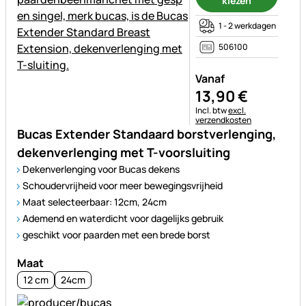
kiezen
1 - 2 werkdagen
506100
Vanaf
13
,
90
€
Belastinginformatie:
Incl. btw
excl.
verzendkosten
Bucas Extender Standaard borstverlenging,
dekenverlenging met T-voorsluiting
Dekenverlenging voor Bucas dekens
Schoudervrijheid voor meer bewegingsvrijheid
Maat selecteerbaar: 12cm, 24cm
Ademend en waterdicht voor dagelijks gebruik
geschikt voor paarden met een brede borst
Maat
12 cm
24cm