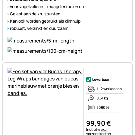
voor vogelvolières, knaagdierkooien etc.
Gelast aan de kruispunten
Kan ook worden gebruikt als klimhulp
robuust, verzinkt en duurzaam
Nog geen beoordelingen gepl
Leverbaar
1 - 2 werkdagen
0,31 kg
506093
99
,
90
€
Belastinginformatie:
Incl. btw
excl.
verzendkosten