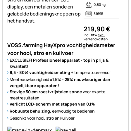
0,80 kg
81695
219
,
90
€
Belastinginformatie:
Incl. btw
excl.
verzendkosten
VOSS.farming HayXpro vochtigheidsmeter
voor hooi, stro en kuilvoer
EXCLUSIEF! Professioneel apparaat - top in prijs &
kwaliteit!
8,5 - 80% vochtigheidsmeting
+ temperatuursensor
Meetnauwkeurigheid ±1,5% -
25%
nauwkeuriger dan
vergelijkbare apparaten!
Stevige 50 cm roestvrijstalen sonde
voor exacte
meetresultaten
Verlicht LCD-scherm met stappen van 0,1%
Robuuste behuizing,
eenvoudig te bedienen
Geschikt voor hooi, stro en kuilvoer