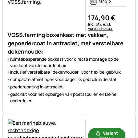
510012
174
,
90
€
Belastinginformatie:
Incl. btw
excl.
verzendkosten
VOSS.farming boxenkast met vakken,
gepoedercoat in antraciet, met verstelbare
dekenhouder
ruimtebesparende boxkast voor directe montage op de
voorkant van de paardenbox
inclusief verstelbare ' dekenhouder ' voor flexibel gebruik
compacte afmetingen voor dagelijks gebruik in de stal
poedercoating in antraciet
geschikt voor het opbergen van poetsspullen en kleine
onderdelen
Nog geen beoordelingen gepl
Variant