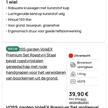
1 wiel
Robuuste kruiwagen met kunststof kuip
Luchtgevulde band op kunststof velg
Inhoud 160 liter
Voor grond, bouwpuin, groenafval
Ergonomisch stuur voor goede hefboomwerking
NIEUW
Nog geen beoordelingen gepl
Uitverkocht
Binnenkort
verkrijgbaar
1,10 kg
45219
39
,
90
€
Belastinginformatie:
Incl. btw
excl.
verzendkosten
VOSS.garden VoleEX Premium Set mollenval