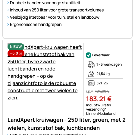
Dubbele banden voor hoge stabiliteit
Inhoud van 250 liter voor grote transportvolumes
Veelzijdig inzetbaar voor tuin, stal en landbouw
Ergonomische handgrepen
NIEUW
Nog geen beoordelingen gepl
-
6,0
%
Leverbaar
1 - 5 werkdagen
21,54 kg
521126
i.p.v.:
194
,
90
€
183
,
21
€
Belastinginformatie:
Incl. btw
Gratis
verzending*
binnen Nederland
LandXpert kruiwagen - 250 liter, groen, met 2
wielen, kunststof bak, luchtbanden