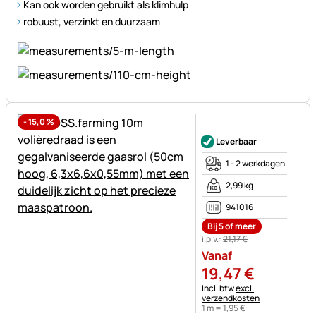
Kan ook worden gebruikt als klimhulp
robuust, verzinkt en duurzaam
-
15,0
%
Nog geen beoordelingen gepl
Leverbaar
1 - 2 werkdagen
2,99 kg
941016
Bij 5 of meer
i.p.v.:
21
,
17
€
Vanaf
19
,
47
€
Belastinginformatie:
Incl. btw
excl.
verzendkosten
1 m =
1
,
95
€