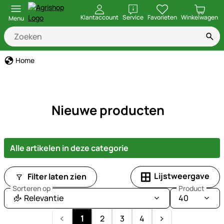
openen
Klantaccount
Service
Favorieten
Winkelwagen
Menu
Home
Nieuwe producten
Alle artikelen in deze categorie
Lijstweergave
Filter laten zien
Sorteren op
Product
Relevantie
40
1
2
3
4