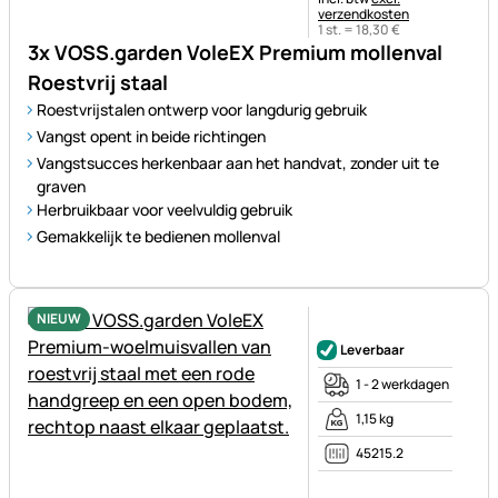
verzendkosten
1 st. =
18
,
30
€
3x VOSS.garden VoleEX Premium mollenval
Roestvrij staal
Roestvrijstalen ontwerp voor langdurig gebruik
Vangst opent in beide richtingen
Vangstsucces herkenbaar aan het handvat, zonder uit te
graven
Herbruikbaar voor veelvuldig gebruik
Gemakkelijk te bedienen mollenval
NIEUW
Nog geen beoordelingen gepl
Leverbaar
1 - 2 werkdagen
1,15 kg
45215.2