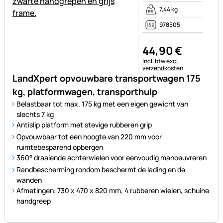
7,44 kg
978505
44
,
90
€
Belastinginformatie:
Incl. btw
excl.
verzendkosten
LandXpert opvouwbare transportwagen 175
kg, platformwagen, transporthulp
Belastbaar tot max. 175 kg met een eigen gewicht van
slechts 7 kg
Antislip platform met stevige rubberen grip
Opvouwbaar tot een hoogte van 220 mm voor
ruimtebesparend opbergen
360° draaiende achterwielen voor eenvoudig manoeuvreren
Randbescherming rondom beschermt de lading en de
wanden
Afmetingen: 730 x 470 x 820 mm, 4 rubberen wielen, schuine
handgreep