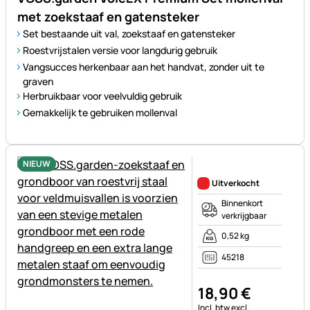
met zoekstaaf en gatensteker
Set bestaande uit val, zoekstaaf en gatensteker
Roestvrijstalen versie voor langdurig gebruik
Vangsucces herkenbaar aan het handvat, zonder uit te
graven
Herbruikbaar voor veelvuldig gebruik
Gemakkelijk te gebruiken mollenval
NIEUW
Nog geen beoordelingen gepl
Uitverkocht
Binnenkort
verkrijgbaar
0,52 kg
45218
18
,
90
€
Belastinginformatie:
Incl. btw
excl.