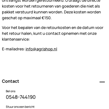
ontvangst worden geretourneerd. U draagt de directe
kosten voor het retourneren van goederen die niet als
pakket verstuurd kunnen worden. Deze kosten worden
geschat op maximaal €150.
Voor het bepalen van de retourkosten en de datum voor
het retour halen, kunt u contact opnemen met onze
klantenservice:
E-mailadres:
info@agrishop.nl
Voettekst
Contact
Bel ons
0548-744190
Stuur ons een bericht