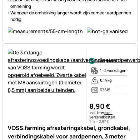
omheining
Wanneer de omheining langer wordt zijn er meer aardpennen
nodig
Nog geen beoordelingen gepl
Leverbaar
1 - 2 werkdagen
0,14 kg
33615
8
,
90
€
Belastinginformatie:
Incl. btw
excl.
verzendkosten
1 m =
2
,
97
€
VOSS.farming afrasteringskabel, grondkabel,
verbindingskabel voor aardpennen, 3 meter