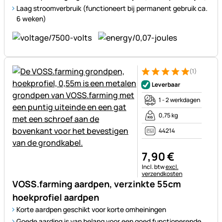
Laag stroomverbruik (functioneert bij permanent gebruik ca.
6 weken)
(1)
Beoordeling: 5 van 5 (1 beoor
1 Bewertung
Leverbaar
1 - 2 werkdagen
0,75 kg
44214
7
,
90
€
Belastinginformatie:
Incl. btw
excl.
verzendkosten
VOSS.farming aardpen, verzinkte 55cm
hoekprofiel aardpen
Korte aardpen geschikt voor korte omheiningen
Goede aarding is van belang voor een goed functionerende