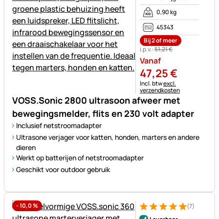
0,90 kg
45343
Bij 2 of meer
i.p.v.:
51
,
21
€
Vanaf
47
,
25
€
Belastinginformatie:
Incl. btw
excl.
verzendkosten
VOSS.Sonic 2800 ultrasoon afweer met
bewegingsmelder, flits en 230 volt adapter
Inclusief netstroomadapter
Ultrasone verjager voor katten, honden, marters en andere
dieren
Werkt op batterijen of netstroomadapter
Geschikt voor outdoor gebruik
-
10,0
%
(7)
Beoordeling: 5 van 5 (7 beoor
7 Bewertungen