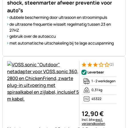
shock, steenmarter afweer preventie voor
auto"s
dubbele bescherming door ultrasoon en stroomimpuls
de ultrasone frequentie wisselt regelmatig tussen 23 en
27HZ
gebruik over de autoaccu
met automatische uitschakeling bij te lage accuspanning
(2)
Beoordeling: 3 van 5 (2 beoor
2 Bewertungen
Leverbaar
1 - 2 werkdagen
0,31 kg
45322
12
,
90
€
Belastinginformatie:
Incl. btw
excl.
verzendkosten