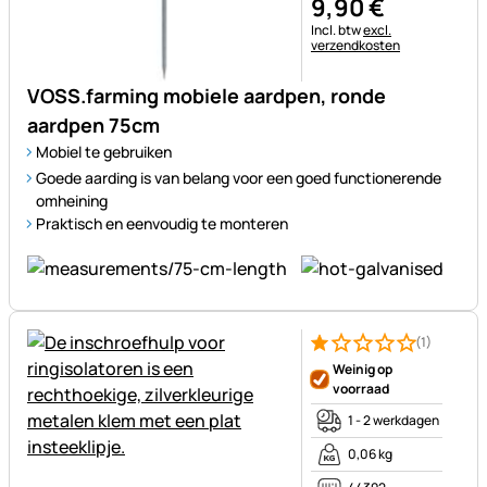
9
,
90
€
Belastinginformatie:
Incl. btw
excl.
verzendkosten
VOSS.farming mobiele aardpen, ronde
aardpen 75cm
Mobiel te gebruiken
Goede aarding is van belang voor een goed functionerende
omheining
Praktisch en eenvoudig te monteren
(1)
Beoordeling: 1 van 5 (1 beoor
1 Bewertung
Weinig op
voorraad
1 - 2 werkdagen
0,06 kg