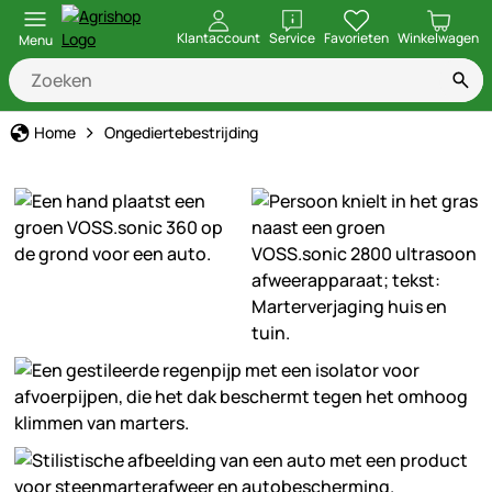
openen
Klantaccount
Service
Favorieten
Winkelwagen
Menu
Home
Ongediertebestrijding