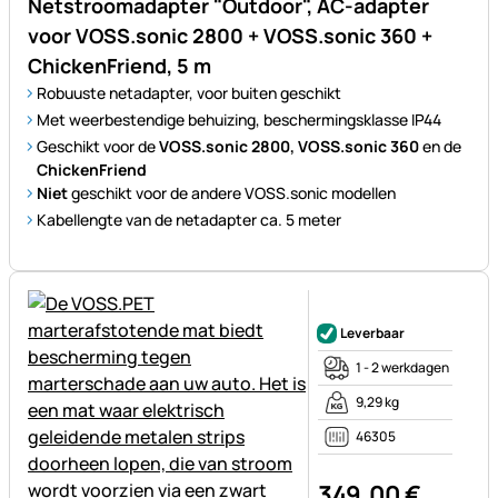
Netstroomadapter "Outdoor", AC-adapter
voor VOSS.sonic 2800 + VOSS.sonic 360 +
ChickenFriend, 5 m
Robuuste netadapter, voor buiten geschikt
Met weerbestendige behuizing, beschermingsklasse IP44
Geschikt voor de
VOSS.sonic 2800, VOSS.sonic 360
en de
ChickenFriend
Niet
geschikt voor de andere VOSS.sonic modellen
Kabellengte van de netadapter ca. 5 meter
Nog geen beoordelingen gepl
Leverbaar
1 - 2 werkdagen
9,29 kg
46305
349
,
00
€