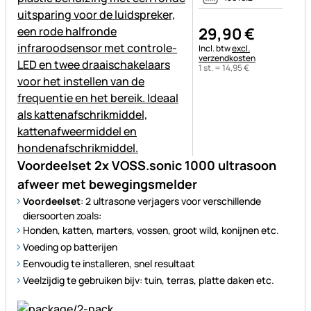
29
,
90
€
Belastinginformatie:
Incl. btw
excl.
verzendkosten
1 st. =
14
,
95
€
Voordeelset 2x VOSS.sonic 1000 ultrasoon
afweer met bewegingsmelder
Voordeelset
: 2 ultrasone verjagers voor verschillende
diersoorten zoals:
Honden, katten, marters, vossen, groot wild, konijnen etc.
Voeding op batterijen
Eenvoudig te installeren, snel resultaat
Veelzijdig te gebruiken bijv: tuin, terras, platte daken etc.