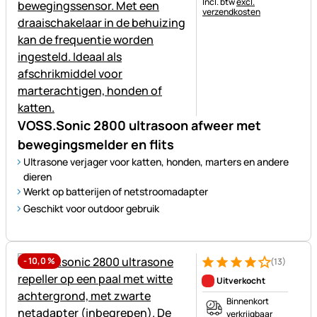
Belastinginformatie:
Incl. btw
excl.
verzendkosten
VOSS.Sonic 2800 ultrasoon afweer met
bewegingsmelder en flits
Ultrasone verjager voor katten, honden, marters en andere
dieren
Werkt op batterijen of netstroomadapter
Geschikt voor outdoor gebruik
-
10,0
%
(13)
Beoordeling: 4 van 5 (13 beoo
13 Bewertungen
Uitverkocht
Binnenkort
verkrijgbaar