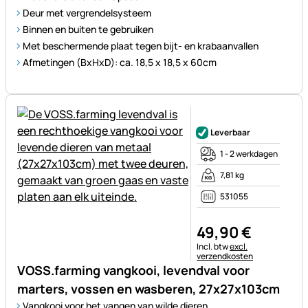
Deur met vergrendelsysteem
Binnen en buiten te gebruiken
Met beschermende plaat tegen bijt- en krabaanvallen
Afmetingen (BxHxD): ca. 18,5 x 18,5 x 60cm
Nog geen beoordelingen gepl
Leverbaar
1 - 2 werkdagen
7,81 kg
531055
49
,
90
€
Belastinginformatie:
Incl. btw
excl.
verzendkosten
VOSS.farming vangkooi, levendval voor
marters, vossen en wasberen, 27x27x103cm
Vangkooi voor het vangen van wilde dieren