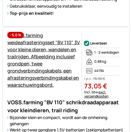
Gebruiksklaar, eenvoudig te installeren
Top-prijs en kwaliteit!
-
5,0
%
Nog geen beoordelingen gepl
Leverbaar
1 - 2 werkdagen
0,88 kg
44194
i.p.v.:
76
,
90
€
73
,
05
€
Belastinginformatie:
Incl. btw
excl.
verzendkosten
VOSS.farming "BV 110" schrikdraadapparaat
voor kleindieren, trail riding
Bijzonder klein en compact, wordt aan de omheining
gehangen
Werkt op twee gangbare 1,5V-batterijen (zaklampbatterijen)