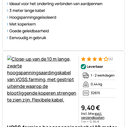
Ideaal voor het onderling verbinden van aardpennen
3 meter lange kabel
Hoogspanningsgeïsoleerd
Met koperkern
Goede geleidbaarheid
Eenvoudig in gebruik
(4)
Beoordeling: 4 van 5 (4 beoor
4 Bewertungen
Leverbaar
1 - 2 werkdagen
0,44 kg
32615
9
,
40
€
Belastinginformatie:
Incl. btw
excl.
verzendkosten
1 m =
0
,
94
€