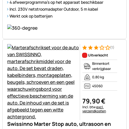
4 afweerprogramma's op het apparaat beschikbaar
Incl. 230V netstroomadapter Outdoor, 5 m kabel
Werkt ook op batterijen
(1)
Beoordeling: 3 van 5 (1 beoor
1 Bewertung
Uitverkocht
Binnenkort
verkrijgbaar
0,80 kg
45060
79
,
90
€
Belastinginformatie:
Incl. btw
excl.
verzendkosten
Swissinno Marter Stop auto, ultrasoon en