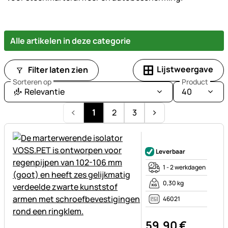
Alle artikelen in deze categorie
Lijstweergave
Filter laten zien
Sorteren op
Product
Relevantie
40
1
2
3
Nog geen beoordelingen gepl
Leverbaar
1 - 2 werkdagen
0,30 kg
46021
59
,
90
€