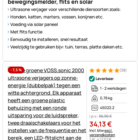
bewegingsmelder, flits en solar
Ultrasone verjager voor verschillende diersoorten zoals:
Honden, katten, marters, vossen, konijnen etc.
Voeding via solar paneel
Met flits functie
Eenvoudig te installeren, snel resultaat
Veelzijdig te gebruiken bijv: tuin, terras, platte daken etc.
-
7,5
%
(38)
Beoordeling: 5 van 5 (38 beoo
38 Bewertungen
Leverbaar
1 - 2 werkdagen
0,76 kg
45022.2
i.p.v.:
36
,
90
€
34
,
13
€
Belastinginformatie:
Incl. btw
excl.
verzendkosten
1 st. =
17
,
07
€