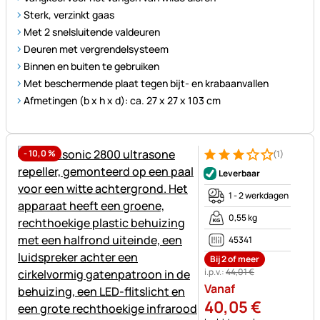
Sterk, verzinkt gaas
Met 2 snelsluitende valdeuren
Deuren met vergrendelsysteem
Binnen en buiten te gebruiken
Met beschermende plaat tegen bijt- en krabaanvallen
Afmetingen (b x h x d): ca. 27 x 27 x 103 cm
-
10,0
%
(1)
Beoordeling: 3 van 5 (1 beoor
1 Bewertung
Leverbaar
1 - 2 werkdagen
0,55 kg
45341
Bij 2 of meer
i.p.v.:
44
,
01
€
Vanaf
40
,
05
€