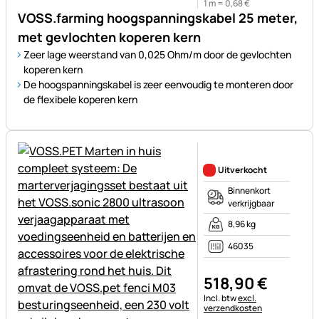
1 m =
0
,
68
€
VOSS.farming hoogspanningskabel 25 meter,
met gevlochten koperen kern
Zeer lage weerstand van 0,025 Ohm/m door de gevlochten
koperen kern
De hoogspanningskabel is zeer eenvoudig te monteren door
de flexibele koperen kern
Nog geen beoordelingen gepl
Uitverkocht
Binnenkort
verkrijgbaar
8,96 kg
46035
518
,
90
€
Belastinginformatie:
Incl. btw
excl.
verzendkosten