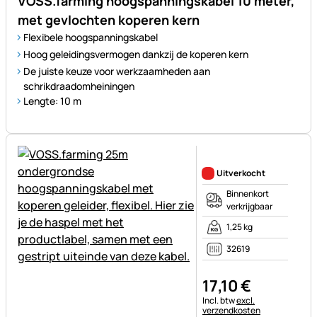
VOSS.farming hoogspanningskabel 10 meter,
met gevlochten koperen kern
Flexibele hoogspanningskabel
Hoog geleidingsvermogen dankzij de koperen kern
De juiste keuze voor werkzaamheden aan
schrikdraadomheiningen
Lengte: 10 m
Nog geen beoordelingen gepl
Uitverkocht
Binnenkort
verkrijgbaar
1,25 kg
32619
17
,
10
€
Belastinginformatie:
Incl. btw
excl.
verzendkosten