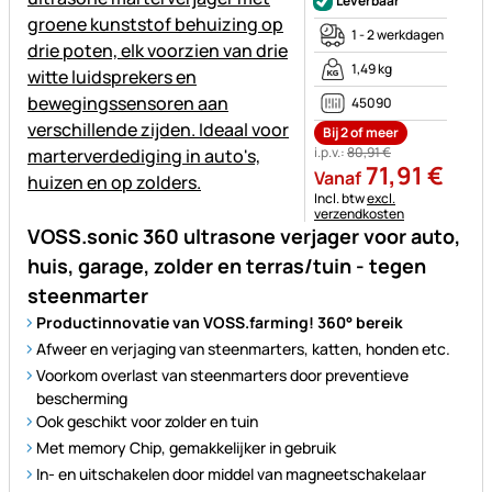
Leverbaar
1 - 2 werkdagen
1,49 kg
45090
Bij 2 of meer
i.p.v.:
80
,
91
€
71
,
91
€
Vanaf
Belastinginformatie:
Incl. btw
excl.
verzendkosten
VOSS.sonic 360 ultrasone verjager voor auto,
huis, garage, zolder en terras/tuin - tegen
steenmarter
Productinnovatie van VOSS.farming! 360° bereik
Afweer en verjaging van steenmarters, katten, honden etc.
Voorkom overlast van steenmarters door preventieve
bescherming
Ook geschikt voor zolder en tuin
Met memory Chip, gemakkelijker in gebruik
In- en uitschakelen door middel van magneetschakelaar