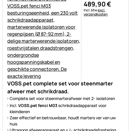
489
,
90
€
Belastinginformatie:
Incl. btw
excl.
verzendkosten
VOSS.pet complete set voor steenmarter
afweer met schrikdraad.
Complete set voor steenmarterafweer met 2- isolatoren
Incl.
VOSS.pet fenci M03
schrikdraadapparaat voor
kleindieren
Zeer effectief en betrouwbaar, houdt marters ver van uw
huis
Ultrasoon afweerapparaat en + /- schrikdraadafrastering