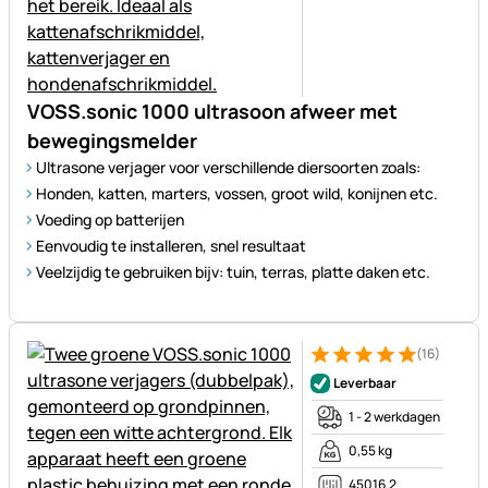
VOSS.sonic 1000 ultrasoon afweer met
bewegingsmelder
Ultrasone verjager voor verschillende diersoorten zoals:
Honden, katten, marters, vossen, groot wild, konijnen etc.
Voeding op batterijen
Eenvoudig te installeren, snel resultaat
Veelzijdig te gebruiken bijv: tuin, terras, platte daken etc.
(16)
Beoordeling: 5 van 5 (16 beoo
16 Bewertungen
Leverbaar
1 - 2 werkdagen
0,55 kg
45016.2