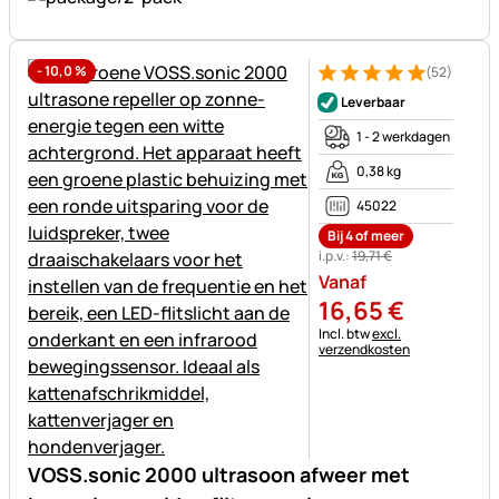
-
10,0
%
(52)
Beoordeling: 5 van 5 (52 beoo
52 Bewertungen
Leverbaar
1 - 2 werkdagen
0,38 kg
45022
Bij 4 of meer
i.p.v.:
19
,
71
€
Vanaf
16
,
65
€
Belastinginformatie:
Incl. btw
excl.
verzendkosten
VOSS.sonic 2000 ultrasoon afweer met