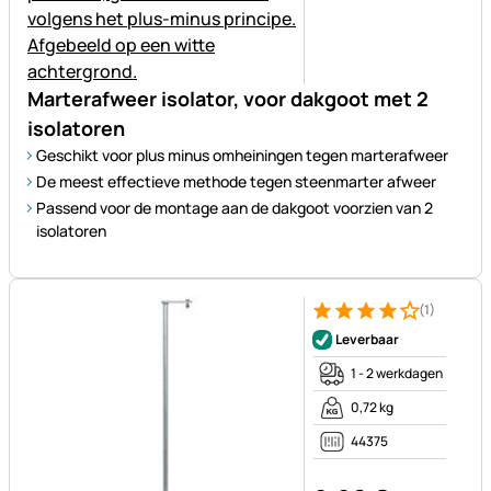
Marterafweer isolator, voor dakgoot met 2
isolatoren
Geschikt voor plus minus omheiningen tegen marterafweer
De meest effectieve methode tegen steenmarter afweer
Passend voor de montage aan de dakgoot voorzien van 2
isolatoren
(1)
Beoordeling: 4 van 5 (1 beoor
1 Bewertung
Leverbaar
1 - 2 werkdagen
0,72 kg
44375