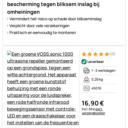
bescherming tegen bliksem inslag bij
omheiningen
Vermindert het risico op schade door blikseminslag
Verplicht door vele verzekeringen
Praktisch en eenvoudig te monteren
(13)
Beoordeling: 5 van 5 (13 beoo
13 Bewertungen
Leverbaar
1 - 2 werkdagen
0,26 kg
45016
16
,
90
€
Belastinginformatie:
Incl. btw
excl.
verzendkosten