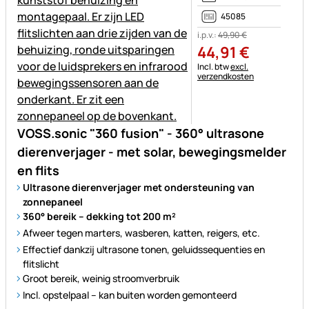
45085
i.p.v.:
49
,
90
€
44
,
91
€
Belastinginformatie:
Incl. btw
excl.
verzendkosten
VOSS.sonic "360 fusion" - 360° ultrasone
dierenverjager - met solar, bewegingsmelder
en flits
Ultrasone dierenverjager met ondersteuning van
zonnepaneel
360° bereik – dekking tot 200 m²
Afweer tegen marters, wasberen, katten, reigers, etc.
Effectief dankzij ultrasone tonen, geluidssequenties en
flitslicht
Groot bereik, weinig stroomverbruik
Incl. opstelpaal – kan buiten worden gemonteerd