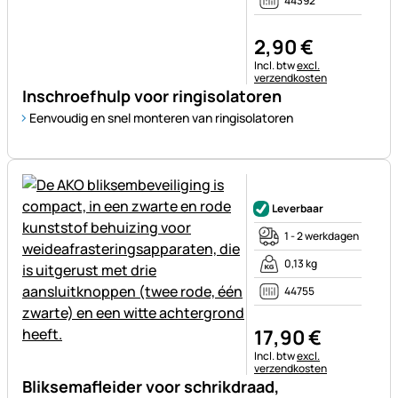
44392
2
,
90
€
Belastinginformatie:
Incl. btw
excl.
verzendkosten
Inschroefhulp voor ringisolatoren
Eenvoudig en snel monteren van ringisolatoren
Nog geen beoordelingen gepl
Leverbaar
1 - 2 werkdagen
0,13 kg
44755
17
,
90
€
Belastinginformatie:
Incl. btw
excl.
verzendkosten
Bliksemafleider voor schrikdraad,