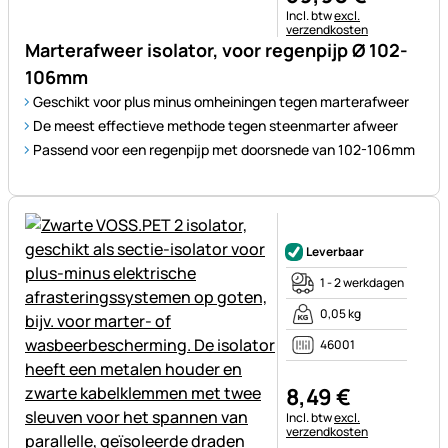
Belastinginformatie:
Incl. btw
excl.
verzendkosten
Marterafweer isolator, voor regenpijp Ø 102-
106mm
Geschikt voor plus minus omheiningen tegen marterafweer
De meest effectieve methode tegen steenmarter afweer
Passend voor een regenpijp met doorsnede van 102-106mm
Nog geen beoordelingen gepl
Leverbaar
1 - 2 werkdagen
0,05 kg
46001
8
,
49
€
Belastinginformatie:
Incl. btw
excl.
verzendkosten