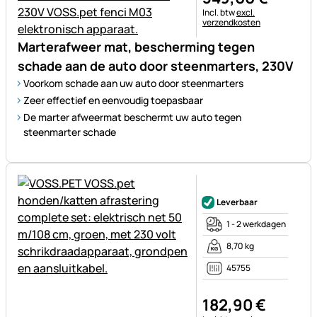
Belastinginformatie:
Incl. btw
excl.
verzendkosten
Marterafweer mat, bescherming tegen
schade aan de auto door steenmarters, 230V
Voorkom schade aan uw auto door steenmarters
Zeer effectief en eenvoudig toepasbaar
De marter afweermat beschermt uw auto tegen
steenmarter schade
Nog geen beoordelingen gepl
Leverbaar
1 - 2 werkdagen
8,70 kg
45755
182
,
90
€