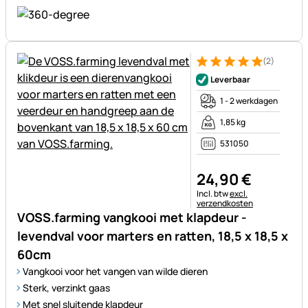
(2)
Beoordeling: 5 van 5 (2 beoor
2 Bewertungen
Leverbaar
1 - 2 werkdagen
1,85 kg
531050
24
,
90
€
Belastinginformatie:
Incl. btw
excl.
verzendkosten
VOSS.farming vangkooi met klapdeur -
levendval voor marters en ratten, 18,5 x 18,5 x
60cm
Vangkooi voor het vangen van wilde dieren
Sterk, verzinkt gaas
Met snel sluitende klapdeur