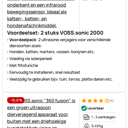
Voordeelset: 2 stuks VOSS.sonic 2000
Voordeelpack
: 2 ultrasone verjagers voor verschillende
diersoorten zoals:
Honden, katten, marters, vossen, konijnen etc.
Voeding via solarpaneel
Met flitsfunctie
Eenvoudig te installeren, snel resultaat
Veelzijdig te gebruiken bijv: tuin, terras, platte daken etc.
-
10,0
%
(4)
Beoordeling: 4 van 5 (4 beoor
4 Bewertungen
Leverbaar
1 - 2 werkdagen
0,49 kg