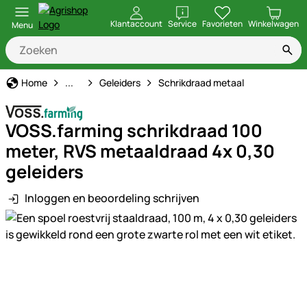
openen
Klantaccount
Service
Favorieten
Winkelwagen
Menu
Schrikdraad
Home
...
Geleiders
Schrikdraad metaal
VOSS.farming schrikdraad 100
meter, RVS metaaldraad 4x 0,30
geleiders
Inloggen en beoordeling schrijven
Productgalerij