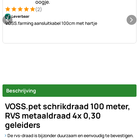
(2)
Beoordeling: 5 van 5 (2 beoordelingen)
2 Bewertungen
Leverbaar
VOSS.farming aansluitkabel 100cm met hartje
Beschrijving
VOSS.pet schrikdraad 100 meter,
RVS metaaldraad 4x 0,30
geleiders
De rvs-draad is bijzonder duurzaam en eenvoudig te bevestigen.