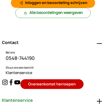
Inloggen en beoordeling schrijven
Alle beoordelingen weergeven
Voettekst
Contact
Bel ons
0548-744190
Stuur ons een bericht
Klantenservice
Overeenkomst herroepen
Klantenservice