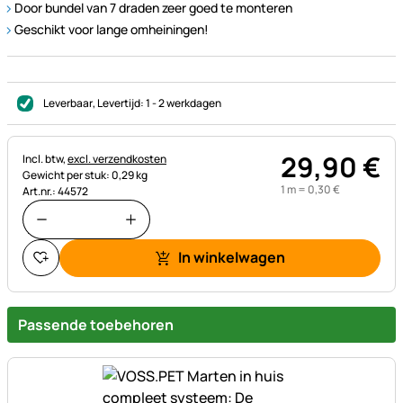
Door bundel van 7 draden zeer goed te monteren
Geschikt voor lange omheiningen!
Leverbaar
, Levertijd:
1 - 2 werkdagen
29
,
90
€
Belastinginformatie:
Incl. btw,
excl. verzendkosten
Gewicht per stuk: 0,29 kg
1 m =
0
,
30
€
Art.nr.: 44572
In winkelwagen
Passende toebehoren