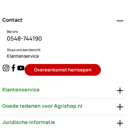
Voettekst
Contact
Bel ons
0548-744190
Stuur ons een bericht
Klantenservice
Overeenkomst herroepen
Klantenservice
Goede redenen voor Agrishop.nl
Juridische informatie