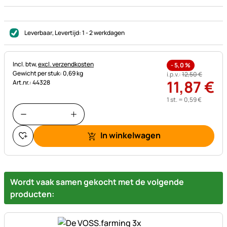
Leverbaar
, Levertijd:
1 - 2 werkdagen
Belastinginformatie:
Incl. btw,
excl. verzendkosten
-
5,0
%
Gewicht per stuk: 0,69 kg
i.p.v.:
12
,
50
€
11
,
87
€
Art.nr.: 44328
1 st. =
0
,
59
€
In winkelwagen
Wordt vaak samen gekocht met de volgende
producten: