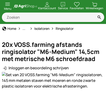
openen
Klantaccount
Service
Favorieten
Winkelwagen
Menu
Schrikdraad
Home
...
Isolatoren
Ringisolator
20x VOSS.farming afstands
ringisolator "M6-Medium" 14,5cm
met metrische M6 schroefdraad
Inloggen en beoordeling schrijven
Productgalerij