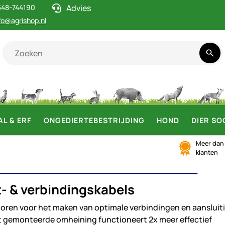
548-744190
Advies
fo@agrishop.nl
AL & ERF
ONGEDIERTEBESTRIJDING
HOND
DIER SO
Meer da
klanten
LUIT- & VERBINDINGSKABELS
t- & verbindingskabels
horen voor het maken van optimale verbindingen en aansluit
t gemonteerde omheining functioneert 2x meer effectief