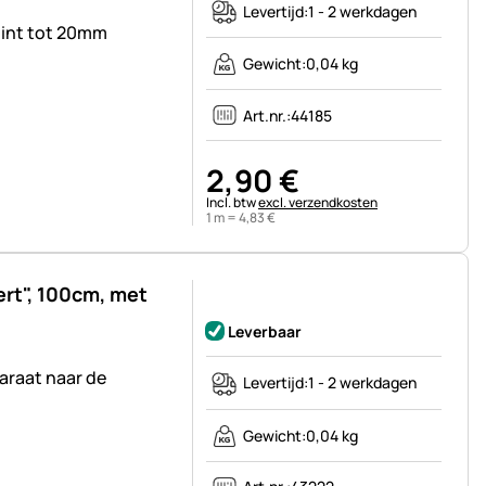
Levertijd:
1 - 2 werkdagen
lint tot 20mm
Gewicht:
0,04 kg
Art.nr.:
44185
2
,
90
€
Belastinginformatie:
Incl. btw
excl. verzendkosten
1 m =
4
,
83
€
rt", 100cm, met
Nog geen beoordelingen geplaatst
Leverbaar
araat naar de
Levertijd:
1 - 2 werkdagen
Gewicht:
0,04 kg