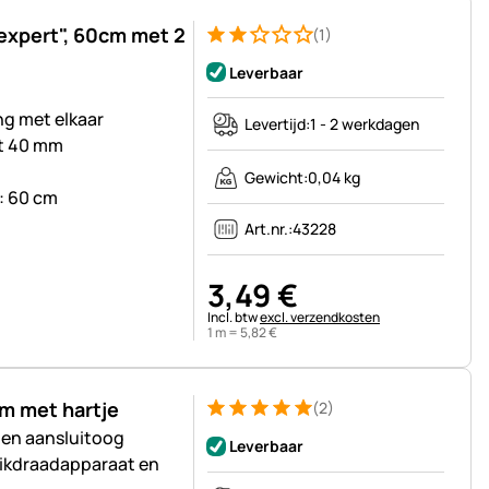
expert", 60cm met 2
(1)
Beoordeling: 2 van 5 (1 beoordelingen)
1 Bewertung
Leverbaar
ing met elkaar
Levertijd:
1 - 2 werkdagen
ot 40 mm
Gewicht:
0,04 kg
: 60 cm
Art.nr.:
43228
3
,
49
€
Belastinginformatie:
Incl. btw
excl. verzendkosten
1 m =
5
,
82
€
m met hartje
(2)
Beoordeling: 5 van 5 (2 beoordelingen)
2 Bewertungen
 en aansluitoog
Leverbaar
rikdraadapparaat en