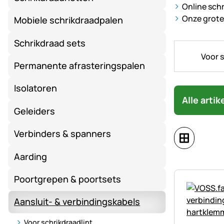
Online schr
Onze grote 
Mobiele schrikdraadpalen
Schrikdraad sets
Voor s
Permanente afrasteringspalen
Isolatoren
Alle arti
Geleiders
Verbinders & spanners
Aarding
Poortgrepen & poortsets
Aansluit- & verbindingskabels
Voor schrikdraadlint