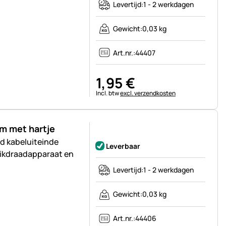
Levertijd:
1 - 2 werkdagen
Gewicht:
0,03 kg
Art.nr.:
44407
1
,
95
€
Belastinginformatie:
Incl. btw
excl. verzendkosten
m met hartje
Nog geen beoordelingen geplaatst
nd kabeluiteinde
Leverbaar
rikdraadapparaat en
Levertijd:
1 - 2 werkdagen
Gewicht:
0,03 kg
Art.nr.:
44406