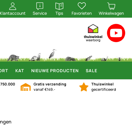
openen
openen
Klantaccount
Service
Tips
Favorieten
Winkelwagen
ORT
KAT
NIEUWE PRODUCTEN
SALE
n
750.000
Gratis verzending
Thuiswinkel
vanaf €149.-
gecertificeerd
ingen