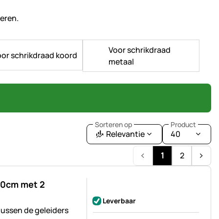
veren.
Voor schrikdraad
or schrikdraad koord
metaal
Sorteren op
Product
Relevantie
40
1
2
60cm met 2
Nog geen beoordelingen geplaatst
Leverbaar
tussen de geleiders