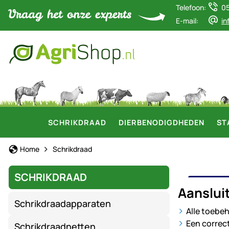
Telefoon:
0
E-mail:
in
SCHRIKDRAAD
DIERBENODIGDHEDEN
ST
Home
Schrikdraad
SCHRIKDRAAD
AANS
Aanslui
Schrikdraadapparaten
Alle toebe
Een correc
Schrikdraadnetten