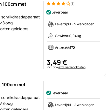
en 100cm met
(1)
Beoordeling: 4 van 5 (1 beoordelingen)
1 Bewertung
Leverbaar
t schrikdraadapparaat
 M8 oog
Levertijd:
1 - 2 werkdagen
oorten geleiders
Gewicht:
0,04 kg
Art.nr.:
44172
3
,
49
€
Belastinginformatie:
Incl. btw
excl. verzendkosten
rt 100cm met
Nog geen beoordelingen geplaatst
Leverbaar
t schrikdraadapparaat
 M8 oog
Levertijd:
1 - 2 werkdagen
oorten geleiders