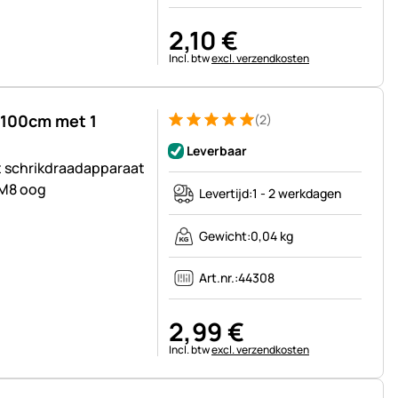
2
,
10
€
Belastinginformatie:
Incl. btw
excl. verzendkosten
 100cm met 1
(2)
Beoordeling: 5 van 5 (2 beoordelingen)
2 Bewertungen
Leverbaar
t schrikdraadapparaat
 M8 oog
Levertijd:
1 - 2 werkdagen
Gewicht:
0,04 kg
Art.nr.:
44308
2
,
99
€
Belastinginformatie:
Incl. btw
excl. verzendkosten