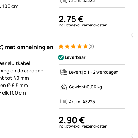
Art.nr.:
43222
: 100 cm
2
,
75
€
Belastinginformatie:
Incl. btw
excl. verzendkosten
t", met omheining en
(2)
Beoordeling: 5 van 5 (2 beoordelingen)
2 Bewertungen
Leverbaar
ansluitkabel
ning en de aardpen
Levertijd:
1 - 2 werkdagen
int tot 40 mm
gen Ø 8,5 mm
Gewicht:
0,06 kg
: elk 100 cm
Art.nr.:
43225
2
,
90
€
Belastinginformatie:
Incl. btw
excl. verzendkosten