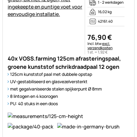
1 - 2 werkdagen
16,02 kg
42161.40
76
,
90
€
Belastinginformatie:
Incl. btw
excl.
verzendkosten
1 st. =
1
,
92
€
40x VOSS.farming 125cm afrasteringspaal,
groene kunststof schrikdraadpaal 12 ogen
125cm kunststof paal met dubbele opstap
UV-gestabiliseerd en glasvezelversterkt
met gegalvaniseerde stalen spijkerpunt Ø 8mm
8 lintogen en 4 koorogen
PU: 40 stuks in een doos