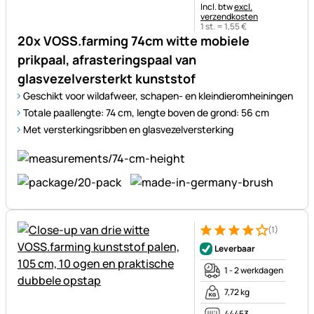
Belastinginformatie:
Incl. btw
excl.
verzendkosten
1 st. =
1
,
55
€
20x VOSS.farming 74cm witte mobiele
prikpaal, afrasteringspaal van
glasvezelversterkt kunststof
Geschikt voor wildafweer, schapen- en kleindieromheiningen
Totale paallengte: 74 cm, lengte boven de grond: 56 cm
Met versterkingsribben en glasvezelversterking
(1)
Beoordeling: 4 van 5 (1 beoor
1 Bewertung
Leverbaar
1 - 2 werkdagen
7,72 kg
44453