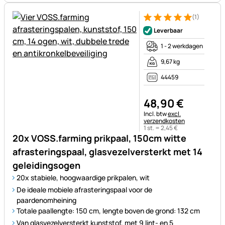
(1)
Beoordeling: 5 van 5 (1 beoor
1 Bewertung
Leverbaar
1 - 2 werkdagen
9,67 kg
44459
48
,
90
€
Belastinginformatie:
Incl. btw
excl.
verzendkosten
1 st. =
2
,
45
€
20x VOSS.farming prikpaal, 150cm witte
afrasteringspaal, glasvezelversterkt met 14
geleidingsogen
20x stabiele, hoogwaardige prikpalen, wit
De ideale mobiele afrasteringspaal voor de
paardenomheining
Totale paallengte: 150 cm, lengte boven de grond: 132 cm
Van glasvezelversterkt kunststof, met 9 lint- en 5