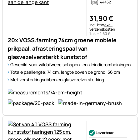
44452
31
,
90
€
Belastinginformatie:
Incl. btw
excl.
verzendkosten
1 st. =
1
,
60
€
20x VOSS.farming 74cm groene mobiele
prikpaal, afrasteringspaal van
glasvezelversterkt kunststof
Geschikt voor wildafweer, schapen- en kleindieromheiningen
Totale paallengte: 74 cm, lengte boven de grond: 56 cm
Met versterkingsribben en glasvezelversterking
Nog geen beoordelingen gepl
Leverbaar