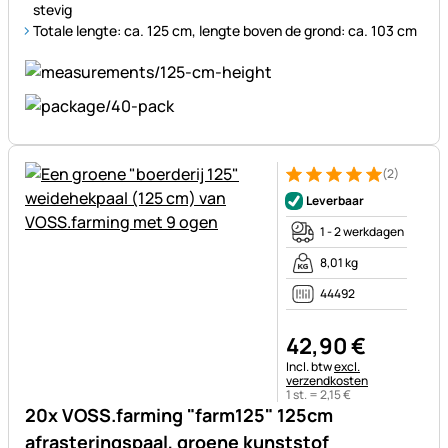
stevig
Totale lengte: ca. 125 cm, lengte boven de grond: ca. 103 cm
(2)
Beoordeling: 5 van 5 (2 beoor
2 Bewertungen
Leverbaar
1 - 2 werkdagen
8,01 kg
44492
42
,
90
€
Belastinginformatie:
Incl. btw
excl.
verzendkosten
1 st. =
2
,
15
€
20x VOSS.farming "farm125" 125cm
afrasteringspaal, groene kunststof