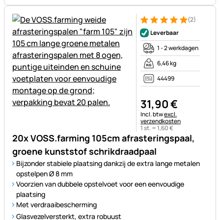
(2)
Beoordeling: 5 van 5 (2 beoor
2 Bewertungen
Leverbaar
1 - 2 werkdagen
6,46 kg
44499
31
,
90
€
Belastinginformatie:
Incl. btw
excl.
verzendkosten
1 st. =
1
,
60
€
20x VOSS.farming 105cm afrasteringspaal,
groene kunststof schrikdraadpaal
Bijzonder stabiele plaatsing dankzij de extra lange metalen
opstelpen Ø 8 mm
Voorzien van dubbele opstelvoet voor een eenvoudige
plaatsing
Met verdraaibescherming
Glasvezelversterkt, extra robuust