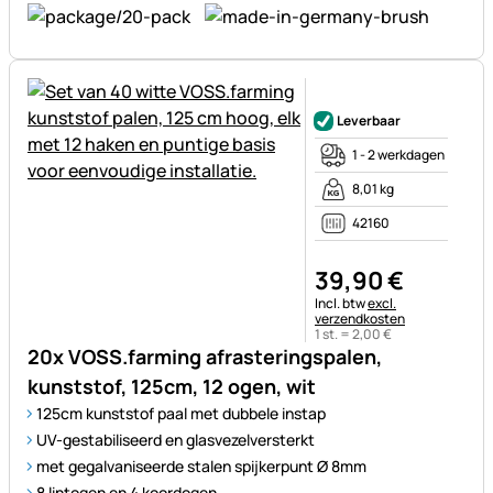
Nog geen beoordelingen gepl
Leverbaar
1 - 2 werkdagen
8,01 kg
42160
39
,
90
€
Belastinginformatie:
Incl. btw
excl.
verzendkosten
1 st. =
2
,
00
€
20x VOSS.farming afrasteringspalen,
kunststof, 125cm, 12 ogen, wit
125cm kunststof paal met dubbele instap
UV-gestabiliseerd en glasvezelversterkt
met gegalvaniseerde stalen spijkerpunt Ø 8mm
8 lintogen en 4 koordogen