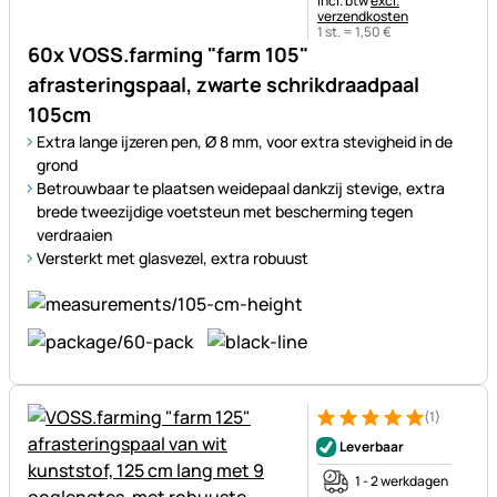
Incl. btw
excl.
verzendkosten
1 st. =
1
,
50
€
60x VOSS.farming "farm 105"
afrasteringspaal, zwarte schrikdraadpaal
105cm
Extra lange ijzeren pen, Ø 8 mm, voor extra stevigheid in de
grond
Betrouwbaar te plaatsen weidepaal dankzij stevige, extra
brede tweezijdige voetsteun met bescherming tegen
verdraaien
Versterkt met glasvezel, extra robuust
(1)
Beoordeling: 5 van 5 (1 beoor
1 Bewertung
Leverbaar
1 - 2 werkdagen