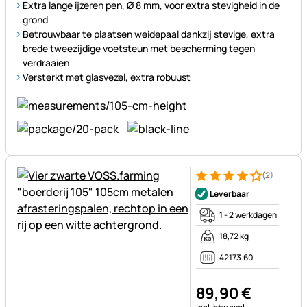
Extra lange ijzeren pen, Ø 8 mm, voor extra stevigheid in de
grond
Betrouwbaar te plaatsen weidepaal dankzij stevige, extra
brede tweezijdige voetsteun met bescherming tegen
verdraaien
Versterkt met glasvezel, extra robuust
(2)
Beoordeling: 4 van 5 (2 beoor
2 Bewertungen
Leverbaar
1 - 2 werkdagen
18,72 kg
42173.60
89
,
90
€
Belastinginformatie: