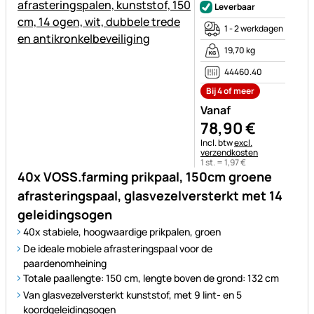
Leverbaar
1 - 2 werkdagen
19,70 kg
44460.40
Bij 4 of meer
Vanaf
78
,
90
€
Belastinginformatie:
Incl. btw
excl.
verzendkosten
1 st. =
1
,
97
€
40x VOSS.farming prikpaal, 150cm groene
afrasteringspaal, glasvezelversterkt met 14
geleidingsogen
40x stabiele, hoogwaardige prikpalen, groen
De ideale mobiele afrasteringspaal voor de
paardenomheining
Totale paallengte: 150 cm, lengte boven de grond: 132 cm
Van glasvezelversterkt kunststof, met 9 lint- en 5
koordgeleidingsogen