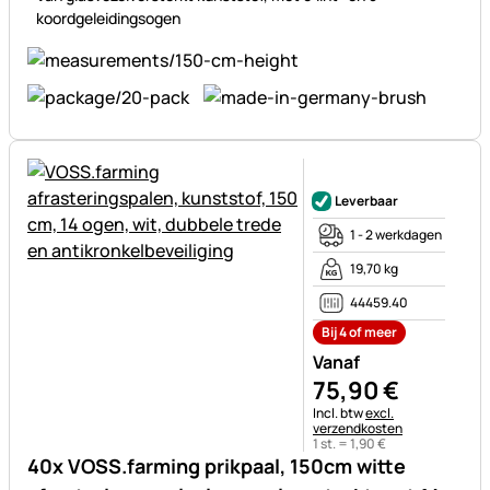
koordgeleidingsogen
Nog geen beoordelingen gepl
Leverbaar
1 - 2 werkdagen
19,70 kg
44459.40
Bij 4 of meer
Vanaf
75
,
90
€
Belastinginformatie:
Incl. btw
excl.
verzendkosten
1 st. =
1
,
90
€
40x VOSS.farming prikpaal, 150cm witte