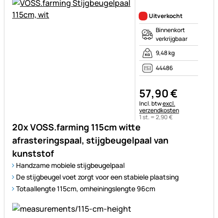
Nog geen beoordelingen gepl
Uitverkocht
Binnenkort
verkrijgbaar
9,48 kg
44486
57
,
90
€
Belastinginformatie:
Incl. btw
excl.
verzendkosten
1 st. =
2
,
90
€
20x VOSS.farming 115cm witte
afrasteringspaal, stijgbeugelpaal van
kunststof
Handzame mobiele stijgbeugelpaal
De stijgbeugel voet zorgt voor een stabiele plaatsing
Totaallengte 115cm, omheiningslengte 96cm