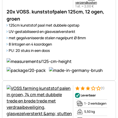
verzendkosten
1 st. =
2
,
00
€
20x VOSS. kunststofpalen 125cm, 12 ogen,
groen
125cm kunststof paal met dubbele opstap
UV-gestabiliseerd en glasvezelversterkt
met gegalvaniseerde stalen nagelpunt Ø 8mm
8 lintogen en 4 koordogen
PU: 20 stuks in een doos
(1)
Beoordeling: 3 van 5 (1 beoor
1 Bewertung
Leverbaar
1 - 2 werkdagen
5,50 kg