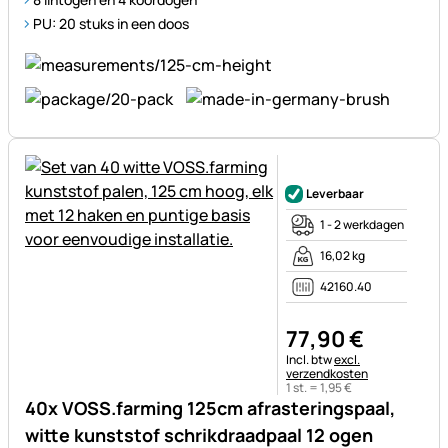
PU: 20 stuks in een doos
Nog geen beoordelingen gepl
Leverbaar
1 - 2 werkdagen
16,02 kg
42160.40
77
,
90
€
Belastinginformatie:
Incl. btw
excl.
verzendkosten
1 st. =
1
,
95
€
40x VOSS.farming 125cm afrasteringspaal,
witte kunststof schrikdraadpaal 12 ogen