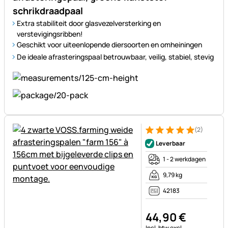
schrikdraadpaal
Extra stabiliteit door glasvezelversterking en
verstevigingsribben!
Geschikt voor uiteenlopende diersoorten en omheiningen
De ideale afrasteringspaal betrouwbaar, veilig, stabiel, stevig
(2)
Beoordeling: 5 van 5 (2 beoor
2 Bewertungen
Leverbaar
1 - 2 werkdagen
9,79 kg
42183
44
,
90
€
Belastinginformatie:
Incl. btw
excl.