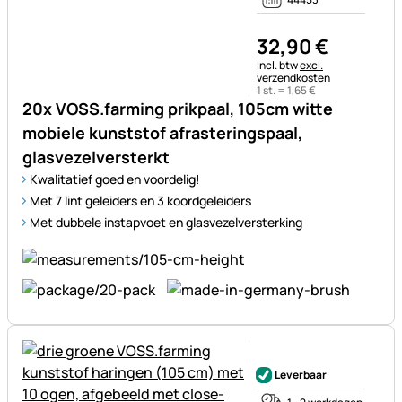
32
,
90
€
Belastinginformatie:
Incl. btw
excl.
verzendkosten
1 st. =
1
,
65
€
20x VOSS.farming prikpaal, 105cm witte
mobiele kunststof afrasteringspaal,
glasvezelversterkt
Kwalitatief goed en voordelig!
Met 7 lint geleiders en 3 koordgeleiders
Met dubbele instapvoet en glasvezelversterking
Nog geen beoordelingen gepl
Leverbaar