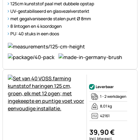
125cm kunststof paal met dubbele opstap
UV-gestabiliseerd en glasvezelversterkt
met gegalvaniseerde stalen punt Ø 8mm
8 lintogen en 4 koordogen
PU: 40 stuks in een doos
Nog geen beoordelingen gepl
Leverbaar
1 - 2 werkdagen
8,01 kg
42161
39
,
90
€
Belastinginformatie:
Incl. btw
excl.