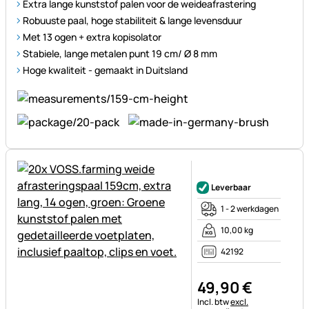
Extra lange kunststof palen voor de weideafrastering
Robuuste paal, hoge stabiliteit & lange levensduur
Met 13 ogen + extra kopisolator
Stabiele, lange metalen punt 19 cm/ Ø 8 mm
Hoge kwaliteit - gemaakt in Duitsland
Nog geen beoordelingen gepl
Leverbaar
1 - 2 werkdagen
10,00 kg
42192
49
,
90
€
Belastinginformatie:
Incl. btw
excl.