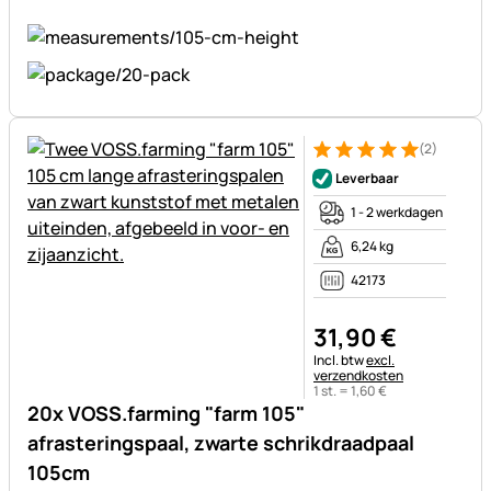
(2)
Beoordeling: 5 van 5 (2 beoor
2 Bewertungen
Leverbaar
1 - 2 werkdagen
6,24 kg
42173
31
,
90
€
Belastinginformatie:
Incl. btw
excl.
verzendkosten
1 st. =
1
,
60
€
20x VOSS.farming "farm 105"
afrasteringspaal, zwarte schrikdraadpaal
105cm