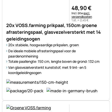
48
,
90
€
Belastinginformatie:
Incl. btw
excl.
verzendkosten
1 st. =
2
,
45
€
20x VOSS.farming prikpaal, 150cm groene
afrasteringspaal, glasvezelversterkt met 14
geleidingsogen
20x stabiele, hoogwaardige prikpalen, groen
De ideale mobiele afrasteringspaal voor de
paardenomheining
Totale paallengte: 150 cm, lengte boven de grond: 132 cm
Van glasvezelversterkt kunststof, met 9 lint- en 5
koordgeleidingsogen
Nog geen beoordelingen gepl