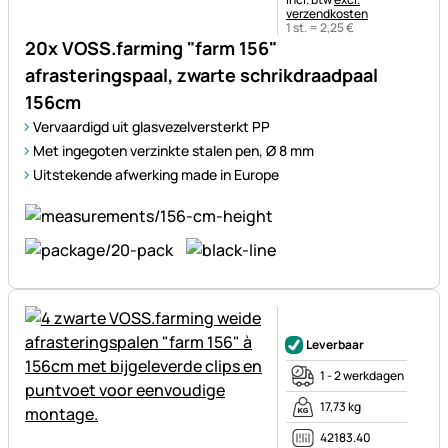
verzendkosten
1 st. =
2
,
25
€
20x VOSS.farming "farm 156"
afrasteringspaal, zwarte schrikdraadpaal
156cm
Vervaardigd uit glasvezelversterkt PP
Met ingegoten verzinkte stalen pen, Ø 8 mm
Uitstekende afwerking made in Europe
Nog geen beoordelingen gepl
Leverbaar
1 - 2 werkdagen
17,73 kg
42183.40