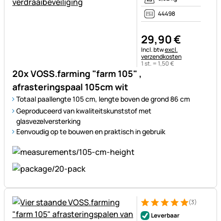
44498
29
,
90
€
Belastinginformatie:
Incl. btw
excl.
verzendkosten
1 st. =
1
,
50
€
20x VOSS.farming "farm 105" ,
afrasteringspaal 105cm wit
Totaal paallengte 105 cm, lengte boven de grond 86 cm
Geproduceerd van kwaliteitskunststof met
glasvezelversterking
Eenvoudig op te bouwen en praktisch in gebruik
(3)
Beoordeling: 5 van 5 (3 beoor
3 Bewertungen
Leverbaar