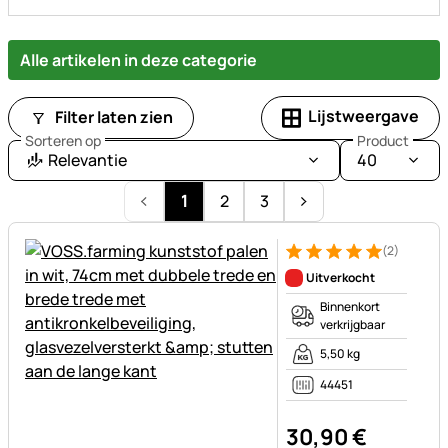
Alle artikelen in deze categorie
Lijstweergave
Filter laten zien
Sorteren op
Product
Relevantie
40
1
2
3
(2)
Beoordeling: 5 van 5 (2 beoor
2 Bewertungen
Uitverkocht
Binnenkort
verkrijgbaar
5,50 kg
44451
30
,
90
€