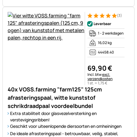
(3)
Beoordeling: 5 van 5 (3 beoor
3 Bewertungen
Leverbaar
1 - 2 werkdagen
16,02 kg
44458.40
69
,
90
€
Belastinginformatie:
Incl. btw
excl.
verzendkosten
1 st. =
1
,
75
€
40x VOSS.farming "farm125" 125cm
afrasteringspaal, witte kunststof
schrikdraadpaal voordeelbundel
Extra stabiliteit door glasvezelversterking en
verstevigingsribben!
Geschikt voor uiteenlopende diersoorten en omheiningen
De ideale afrasteringspaal - betrouwbaar, veilig, stabiel,