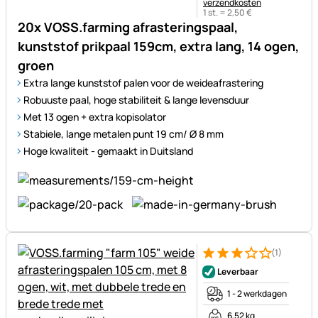
verzendkosten
1 st. =
2
,
50
€
20x VOSS.farming afrasteringspaal,
kunststof prikpaal 159cm, extra lang, 14 ogen,
groen
Extra lange kunststof palen voor de weideafrastering
Robuuste paal, hoge stabiliteit & lange levensduur
Met 13 ogen + extra kopisolator
Stabiele, lange metalen punt 19 cm/ Ø 8 mm
Hoge kwaliteit - gemaakt in Duitsland
(1)
Beoordeling: 3 van 5 (1 beoor
1 Bewertung
Leverbaar
1 - 2 werkdagen
6,52 kg