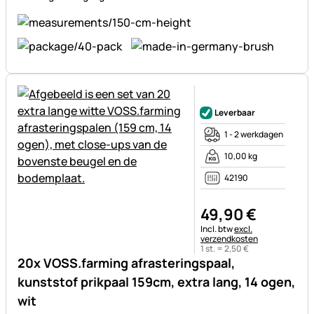
Nog geen beoordelingen gepl
Leverbaar
1 - 2 werkdagen
10,00 kg
42190
49
,
90
€
Belastinginformatie:
Incl. btw
excl.
verzendkosten
1 st. =
2
,
50
€
20x VOSS.farming afrasteringspaal,
kunststof prikpaal 159cm, extra lang, 14 ogen,
wit