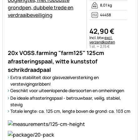
8,01 kg
44458
42
,
90
€
Belastinginformatie:
Incl. btw
excl.
verzendkosten
1 st. =
2
,
15
€
20x VOSS.farming "farm125" 125cm
afrasteringspaal, witte kunststof
schrikdraadpaal
Extra stabiliteit door glasvezelversterking en
verstevigingsribben!
Geschikt voor uiteenlopende diersoorten en omheiningen
De ideale afrasteringspaal - betrouwbaar, veilig, stabiel,
stevig
Totale lengte: ca. 125 cm, lengte boven de grond: ca. 103 cm