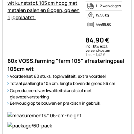
1 - 2 werkdagen
19,56 kg
44498.60
84
,
90
€
Belastinginformatie:
Incl. btw
excl.
verzendkosten
1 st. =
1
,
42
€
60x VOSS.farming "farm 105" afrasteringpaal
105cm wit
Voordeelset 60 stuks, topkwaliteit, extra voordeel
Totaal paallengte 105 cm, lengte boven de grond 86 cm
Geproduceerd van kwaliteitskunststof met
glasvezelversterking
Eenvoudig op te bouwen en praktisch in gebruik