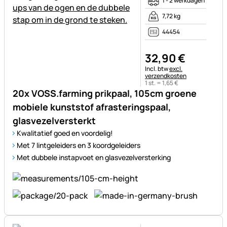
1 - 2 werkdagen
7,72 kg
44454
32
,
90
€
Belastinginformatie:
Incl. btw
excl.
verzendkosten
1 st. =
1
,
65
€
20x VOSS.farming prikpaal, 105cm groene
mobiele kunststof afrasteringspaal,
glasvezelversterkt
Kwalitatief goed en voordelig!
Met 7 lintgeleiders en 3 koordgeleiders
Met dubbele instapvoet en glasvezelversterking