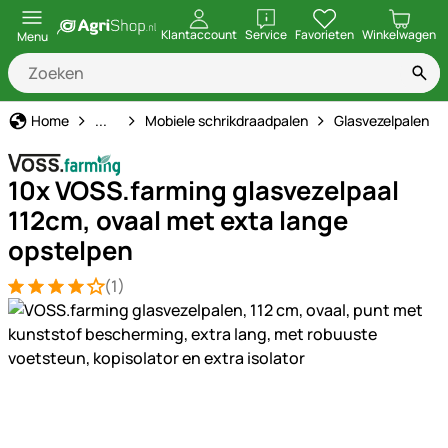
openen
Klantaccount
Service
Favorieten
Winkelwagen
Menu
Schrikdraad
Home
...
Mobiele schrikdraadpalen
Glasvezelpalen
10x VOSS.farming glasvezelpaal
112cm, ovaal met exta lange
opstelpen
(1)
Beoordeling: 4 van 5 (1 beoordelingen)
1 Bewertung
Productgalerij