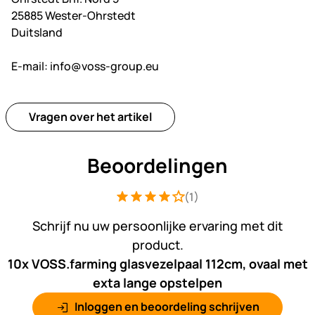
25885 Wester-Ohrstedt
Duitsland
E-mail:
info@voss-group.eu
Vragen over het artikel
Beoordelingen
(1)
Beoordeling: 4 van 5 (1 beoordelingen
1 Bewertung
Schrijf nu uw persoonlijke ervaring met dit
product.
10x VOSS.farming glasvezelpaal 112cm, ovaal met
exta lange opstelpen
Inloggen en beoordeling schrijven