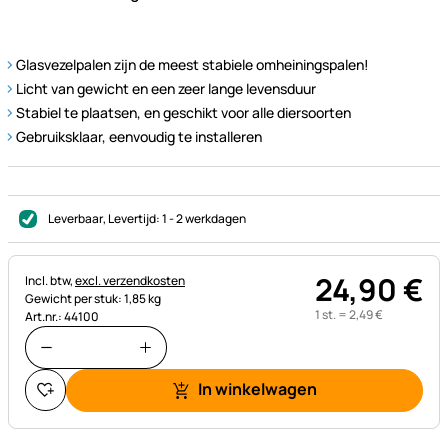
Glasvezelpalen zijn de meest stabiele omheiningspalen!
Licht van gewicht en een zeer lange levensduur
Stabiel te plaatsen, en geschikt voor alle diersoorten
Gebruiksklaar, eenvoudig te installeren
Leverbaar
, Levertijd:
1 - 2 werkdagen
24
,
90
€
Belastinginformatie:
Incl. btw,
excl. verzendkosten
Gewicht per stuk: 1,85 kg
1 st. =
2
,
49
€
Art.nr.: 44100
In winkelwagen