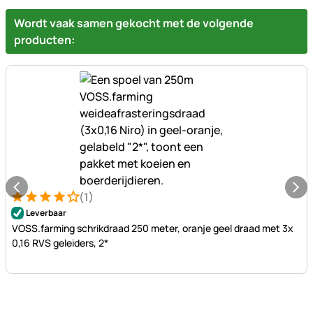
Wordt vaak samen gekocht met de volgende
producten:
(1)
Beoordeling: 4 van 5 (1 beoordelingen)
1 Bewertung
Leverbaar
VOSS.farming schrikdraad 250 meter, oranje geel draad met 3x
0,16 RVS geleiders, 2*