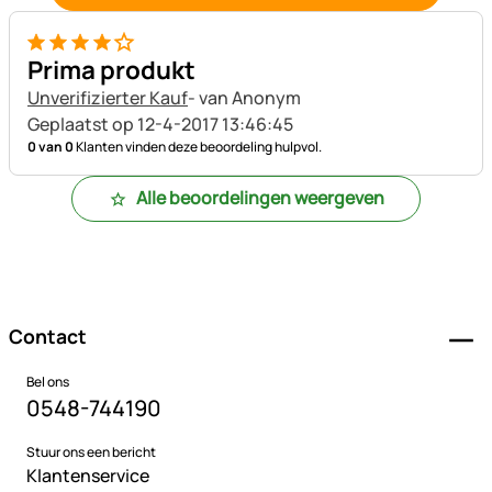
4 van 5
Prima produkt
Unverifizierter Kauf
- van Anonym
Geplaatst op 12-4-2017 13:46:45
0 van 0
Klanten vinden deze beoordeling hulpvol.
Alle beoordelingen weergeven
Voettekst
Contact
Bel ons
0548-744190
Stuur ons een bericht
Klantenservice