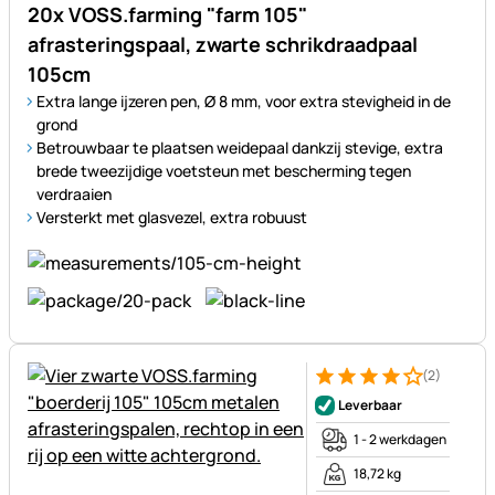
20x VOSS.farming "farm 105"
afrasteringspaal, zwarte schrikdraadpaal
105cm
Extra lange ijzeren pen, Ø 8 mm, voor extra stevigheid in de
grond
Betrouwbaar te plaatsen weidepaal dankzij stevige, extra
brede tweezijdige voetsteun met bescherming tegen
verdraaien
Versterkt met glasvezel, extra robuust
(2)
Beoordeling: 4 van 5 (2 beoor
2 Bewertungen
Leverbaar
1 - 2 werkdagen
18,72 kg