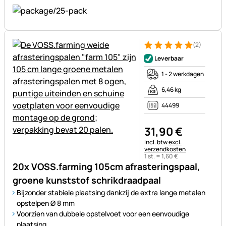
(2)
Beoordeling: 5 van 5 (2 beoor
2 Bewertungen
Leverbaar
1 - 2 werkdagen
6,46 kg
44499
31
,
90
€
Belastinginformatie:
Incl. btw
excl.
verzendkosten
1 st. =
1
,
60
€
20x VOSS.farming 105cm afrasteringspaal,
groene kunststof schrikdraadpaal
Bijzonder stabiele plaatsing dankzij de extra lange metalen
opstelpen Ø 8 mm
Voorzien van dubbele opstelvoet voor een eenvoudige
plaatsing