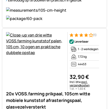
Eenvoudig op te bouwen en praktisch in gebruik
(1)
Beoordeling: 4 van 5 (1 beoor
1 Bewertung
Leverbaar
1 - 2 werkdagen
7,72 kg
44453
32
,
90
€
Belastinginformatie:
Incl. btw
excl.
verzendkosten
1 st. =
1
,
65
€
20x VOSS.farming prikpaal, 105cm witte
mobiele kunststof afrasteringspaal,
glasvezelversterkt