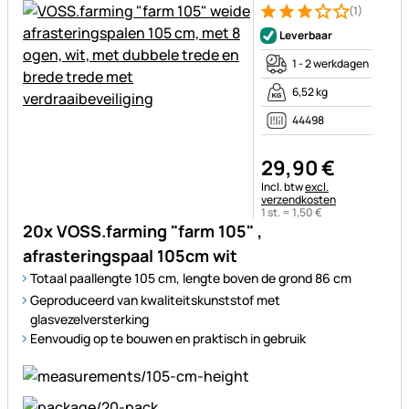
(1)
Beoordeling: 3 van 5 (1 beoor
1 Bewertung
Leverbaar
1 - 2 werkdagen
6,52 kg
44498
29
,
90
€
Belastinginformatie:
Incl. btw
excl.
verzendkosten
1 st. =
1
,
50
€
20x VOSS.farming "farm 105" ,
afrasteringspaal 105cm wit
Totaal paallengte 105 cm, lengte boven de grond 86 cm
Geproduceerd van kwaliteitskunststof met
glasvezelversterking
Eenvoudig op te bouwen en praktisch in gebruik