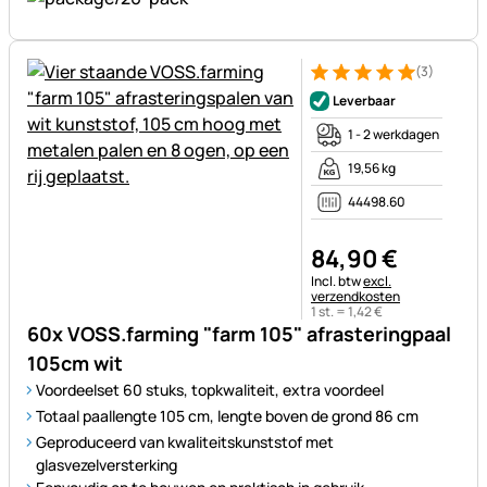
(3)
Beoordeling: 5 van 5 (3 beoor
3 Bewertungen
Leverbaar
1 - 2 werkdagen
19,56 kg
44498.60
84
,
90
€
Belastinginformatie:
Incl. btw
excl.
verzendkosten
1 st. =
1
,
42
€
60x VOSS.farming "farm 105" afrasteringpaal
105cm wit
Voordeelset 60 stuks, topkwaliteit, extra voordeel
Totaal paallengte 105 cm, lengte boven de grond 86 cm
Geproduceerd van kwaliteitskunststof met
glasvezelversterking