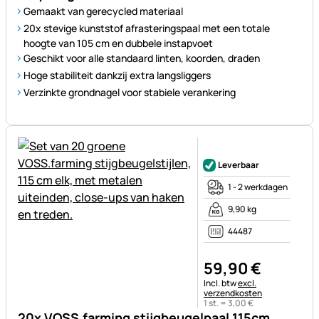
Gemaakt van gerecycled materiaal
20x stevige kunststof afrasteringspaal met een totale
hoogte van 105 cm en dubbele instapvoet
Geschikt voor alle standaard linten, koorden, draden
Hoge stabiliteit dankzij extra langsliggers
Verzinkte grondnagel voor stabiele verankering
Nog geen beoordelingen gepl
Leverbaar
1 - 2 werkdagen
9,90 kg
44487
59
,
90
€
Belastinginformatie:
Incl. btw
excl.
verzendkosten
1 st. =
3
,
00
€
20x VOSS.farming stijgbeugelpaal 115cm,