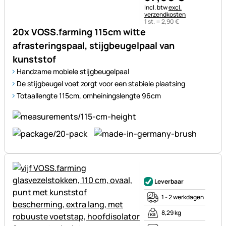
Belastinginformatie:
Incl. btw
excl.
verzendkosten
1 st. =
2
,
90
€
20x VOSS.farming 115cm witte
afrasteringspaal, stijgbeugelpaal van
kunststof
Handzame mobiele stijgbeugelpaal
De stijgbeugel voet zorgt voor een stabiele plaatsing
Totaallengte 115cm, omheiningslengte 96cm
Nog geen beoordelingen gepl
Leverbaar
1 - 2 werkdagen
8,29 kg