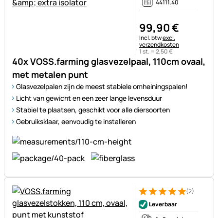
44111.40
99
,
90
€
Belastinginformatie:
Incl. btw
excl.
verzendkosten
1 st. =
2
,
50
€
40x VOSS.farming glasvezelpaal, 110cm ovaal,
met metalen punt
Glasvezelpalen zijn de meest stabiele omheiningspalen!
Licht van gewicht en een zeer lange levensduur
Stabiel te plaatsen, geschikt voor alle diersoorten
Gebruiksklaar, eenvoudig te installeren
(2)
Beoordeling: 5 van 5 (2 beoor
2 Bewertungen
Leverbaar