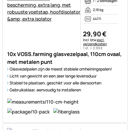
1 - 2 werkdagen
2,16 kg
44111
29
,
90
€
Belastinginformatie:
Incl. btw
excl.
verzendkosten
1 st. =
2
,
99
€
10x VOSS.farming glasvezelpaal, 110cm ovaal,
met metalen punt
Glasvezelpalen zijn de meest stabiele omheiningspalen!
Licht van gewicht en een zeer lange levensduur
Stabiel te plaatsen, geschikt voor alle diersoorten
Gebruiksklaar, eenvoudig te installeren