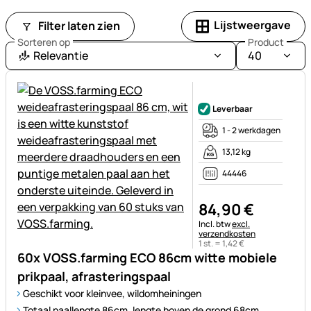
Lijstweergave
Filter laten zien
Sorteren op
Product
Relevantie
40
Nog geen beoordelingen gepl
Leverbaar
1 - 2 werkdagen
13,12 kg
44446
84
,
90
€
Belastinginformatie:
Incl. btw
excl.
verzendkosten
1 st. =
1
,
42
€
60x VOSS.farming ECO 86cm witte mobiele
prikpaal, afrasteringspaal
Geschikt voor kleinvee, wildomheiningen
Totaal paallengte 86cm, lengte boven de grond 68cm