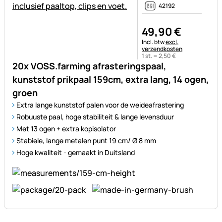
42192
49
,
90
€
Belastinginformatie:
Incl. btw
excl.
verzendkosten
1 st. =
2
,
50
€
20x VOSS.farming afrasteringspaal,
kunststof prikpaal 159cm, extra lang, 14 ogen,
groen
Extra lange kunststof palen voor de weideafrastering
Robuuste paal, hoge stabiliteit & lange levensduur
Met 13 ogen + extra kopisolator
Stabiele, lange metalen punt 19 cm/ Ø 8 mm
Hoge kwaliteit - gemaakt in Duitsland