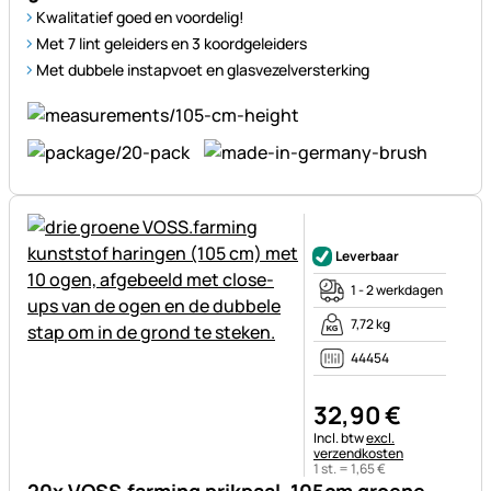
Kwalitatief goed en voordelig!
Met 7 lint geleiders en 3 koordgeleiders
Met dubbele instapvoet en glasvezelversterking
Nog geen beoordelingen gepl
Leverbaar
1 - 2 werkdagen
7,72 kg
44454
32
,
90
€
Belastinginformatie:
Incl. btw
excl.
verzendkosten
1 st. =
1
,
65
€