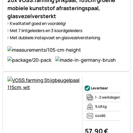
20x VOSS.farming prikpaal, 105cm groene
mobiele kunststof afrasteringspaal,
glasvezelversterkt
Kwalitatief goed en voordelig!
Met 7 lintgeleiders en 3 koordgeleiders
Met dubbele instapvoet en glasvezelversterking
Nog geen beoordelingen gepl
Leverbaar
1 - 2 werkdagen
9,48 kg
44486
57
,
90
€