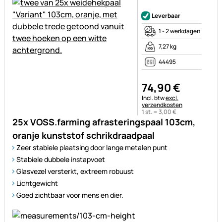
Nog geen beoordelingen gepl
Leverbaar
1 - 2 werkdagen
7,27 kg
44495
74
,
90
€
Belastinginformatie:
Incl. btw
excl.
verzendkosten
1 st. =
3
,
00
€
25x VOSS.farming afrasteringspaal 103cm,
oranje kunststof schrikdraadpaal
Zeer stabiele plaatsing door lange metalen punt
Stabiele dubbele instapvoet
Glasvezel versterkt, extreem robuust
Lichtgewicht
Goed zichtbaar voor mens en dier.