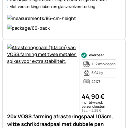
Met versterkingsribben en glasvezelversterking
Nog geen beoordelingen gepl
Leverbaar
1 - 2 werkdagen
5,94 kg
42177
44
,
90
€
Belastinginformatie:
Incl. btw
excl.
verzendkosten
1 st. =
2
,
25
€
20x VOSS.farming afrasteringspaal 103cm,
witte schrikdraadpaal met dubbele pen