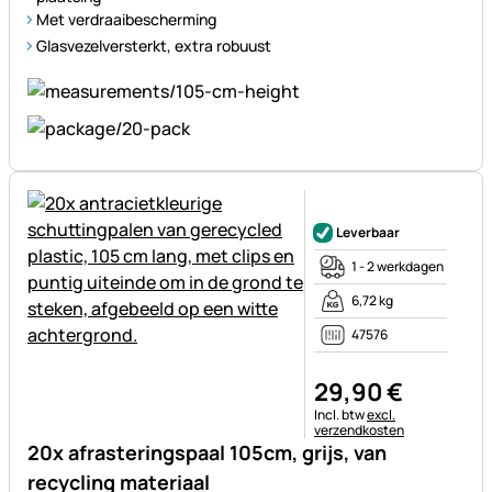
Met verdraaibescherming
Glasvezelversterkt, extra robuust
Nog geen beoordelingen gepl
Leverbaar
1 - 2 werkdagen
6,72 kg
47576
29
,
90
€
Belastinginformatie:
Incl. btw
excl.
verzendkosten
20x afrasteringspaal 105cm, grijs, van
recycling materiaal