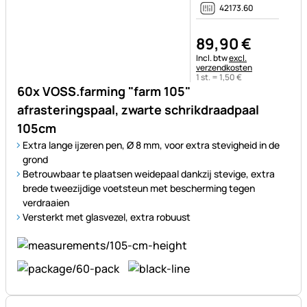
42173.60
89
,
90
€
Belastinginformatie:
Incl. btw
excl.
verzendkosten
1 st. =
1
,
50
€
60x VOSS.farming "farm 105"
afrasteringspaal, zwarte schrikdraadpaal
105cm
Extra lange ijzeren pen, Ø 8 mm, voor extra stevigheid in de
grond
Betrouwbaar te plaatsen weidepaal dankzij stevige, extra
brede tweezijdige voetsteun met bescherming tegen
verdraaien
Versterkt met glasvezel, extra robuust