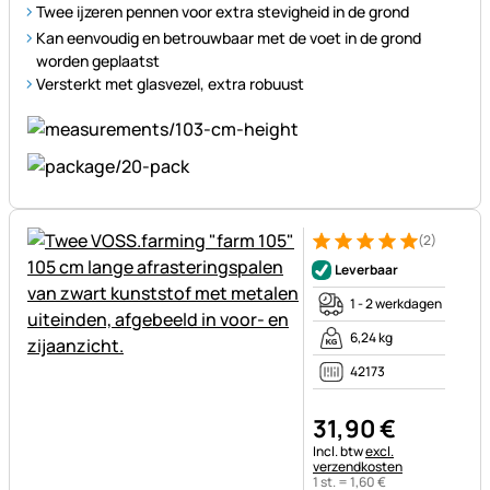
Twee ijzeren pennen voor extra stevigheid in de grond
Kan eenvoudig en betrouwbaar met de voet in de grond
worden geplaatst
Versterkt met glasvezel, extra robuust
(2)
Beoordeling: 5 van 5 (2 beoor
2 Bewertungen
Leverbaar
1 - 2 werkdagen
6,24 kg
42173
31
,
90
€
Belastinginformatie:
Incl. btw
excl.
verzendkosten
1 st. =
1
,
60
€