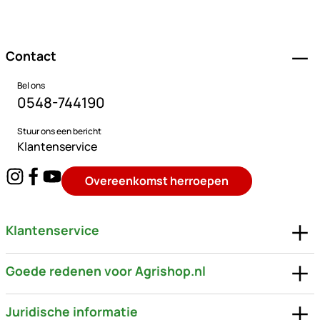
Voettekst
Contact
Bel ons
0548-744190
Stuur ons een bericht
Klantenservice
Overeenkomst herroepen
Klantenservice
Goede redenen voor Agrishop.nl
Juridische informatie