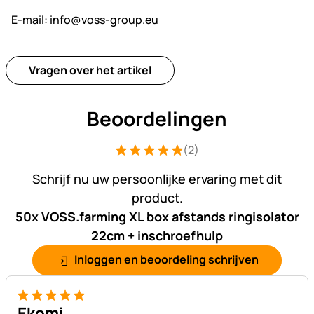
E-mail:
info@voss-group.eu
Vragen over het artikel
Beoordelingen
(2)
Beoordeling: 5 van 5 (2 beoordelingen
2 Bewertungen
Schrijf nu uw persoonlijke ervaring met dit
product.
50x VOSS.farming XL box afstands ringisolator
22cm + inschroefhulp
Inloggen en beoordeling schrijven
5 van 5
Ekomi