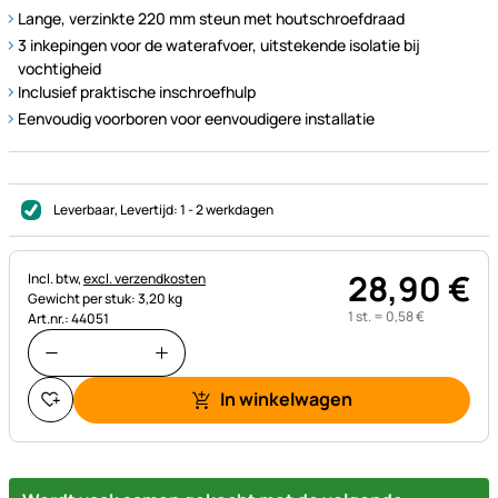
Lange, verzinkte 220 mm steun met houtschroefdraad
3 inkepingen voor de waterafvoer, uitstekende isolatie bij
vochtigheid
Inclusief praktische inschroefhulp
Eenvoudig voorboren voor eenvoudigere installatie
Leverbaar
, Levertijd:
1 - 2 werkdagen
28
,
90
€
Belastinginformatie:
Incl. btw,
excl. verzendkosten
Gewicht per stuk: 3,20 kg
1 st. =
0
,
58
€
Art.nr.: 44051
In winkelwagen