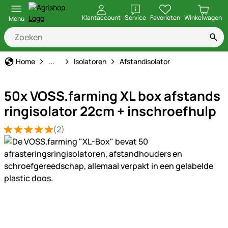
openen
Klantaccount
Service
Favorieten
Winkelwagen
Menu
Schrikdraad
Home
...
Isolatoren
Afstandisolator
50x VOSS.farming XL box afstands
ringisolator 22cm + inschroefhulp
(2)
Beoordeling: 5 van 5 (2 beoordelingen)
2 Bewertungen
Productgalerij