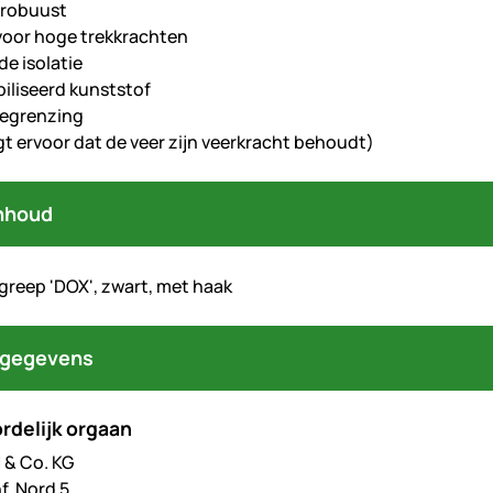
 robuust
voor hoge trekkrachten
de isolatie
iliseerd kunststof
begrenzing
gt ervoor dat de veer zijn veerkracht behoudt)
nhoud
greep 'DOX', zwart, met haak
tgegevens
rdelijk orgaan
& Co. KG
f. Nord 5