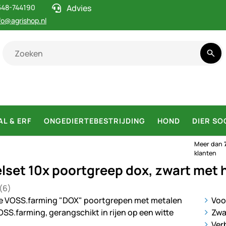
548-744190
Advies
fo@agrishop.nl
AL & ERF
ONGEDIERTEBESTRIJDING
HOND
DIER SO
Meer dan
klanten
lset 10x poortgreep dox, zwart met 
(6)
 5 van 5 (6 beoordelingen)
en
ij
Voo
Zwa
Ver