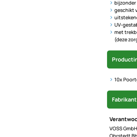
bijzonder
geschikt 
uitsteken
UV-gestab
met trek
(deze zor
Producti
10x Poort
Fabrikan
Verantwoo
VOSS GmbH 
Ohrstedt Bh