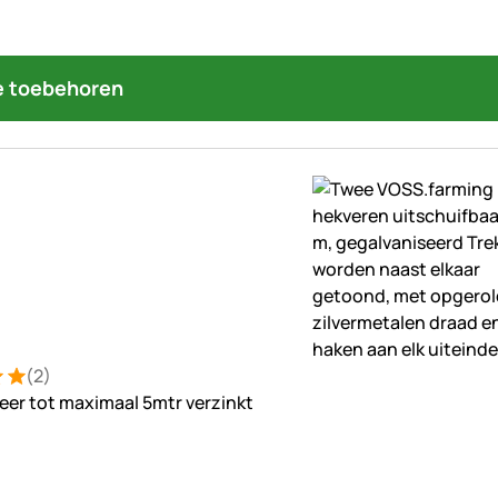
 toebehoren
(2)
ng: 5 van 5 (2 beoordelingen)
ungen
eer tot maximaal 5mtr verzinkt