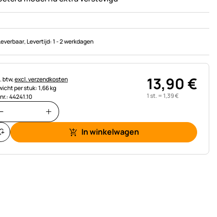
Leverbaar
, Levertijd:
1 - 2 werkdagen
13
,
90
€
astinginformatie:
. btw,
excl. verzendkosten
icht per stuk: 1,66 kg
1 st. =
1
,
39
€
.nr.: 44241.10
In winkelwagen