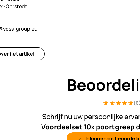
er-Ohrstedt
@voss-group.eu
ver het artikel
Beoordel
(6
Beoordeling: 5 
6 Bewertungen
Schrijf nu uw persoonlijke erva
Voordeelset 10x poortgreep d
Inloggen en beoordelin