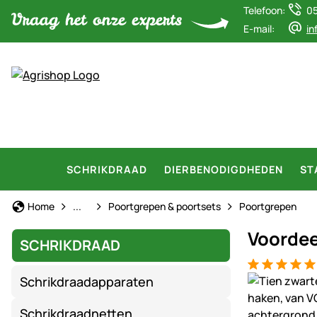
Telefoon:
0
E-mail:
in
SCHRIKDRAAD
DIERBENODIGDHEDEN
ST
Schrikdraad
Home
...
Poortgrepen & poortsets
Poortgrepen
Voordee
SCHRIKDRAAD
Beoordeling:
6 Bewertung
Productgaler
Schrikdraadapparaten
Schrikdraadnetten