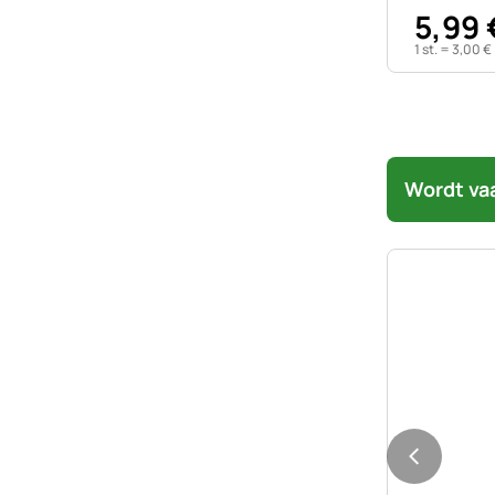
5
,
99
1 st. =
3
,
00
€
Wordt va