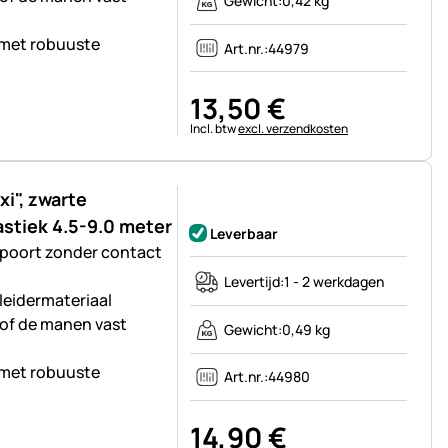
Gewicht:
0,42 kg
 met robuuste
Art.nr.:
44979
13
,
50
€
Belastinginformatie:
Incl. btw
excl. verzendkosten
i", zwarte
Nog geen beoordelingen geplaatst
stiek 4.5-9.0 meter
Leverbaar
 poort zonder contact
Levertijd:
1 - 2 werkdagen
eleidermateriaal
 of de manen vast
Gewicht:
0,49 kg
 met robuuste
Art.nr.:
44980
14
,
90
€