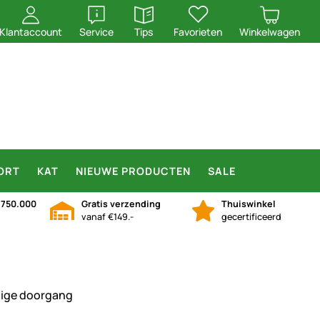
openen
openen
Klantaccount
Service
Tips
Favorieten
Winkelwagen
ORT
KAT
NIEUWE PRODUCTEN
SALE
n
750.000
Gratis verzending
Thuiswinkel
vanaf €149.-
gecertificeerd
ilige doorgang