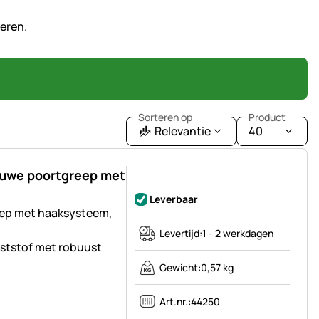
veren.
Sorteren op
Product
Relevantie
40
auwe poortgreep met
Nog geen beoordelingen geplaatst
Leverbaar
ep met haaksysteem,
Levertijd:
1 - 2 werkdagen
ststof met robuust
Gewicht:
0,57 kg
Art.nr.:
44250