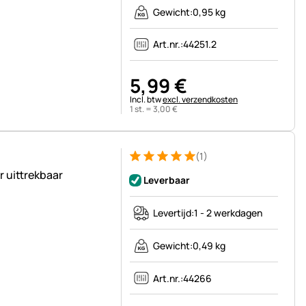
Gewicht:
0,95 kg
Art.nr.:
44251.2
5
,
99
€
Belastinginformatie:
Incl. btw
excl. verzendkosten
1 st. =
3
,
00
€
(1)
Beoordeling: 5 van 5 (1 beoordelingen)
1 Bewertung
 uittrekbaar
Leverbaar
Levertijd:
1 - 2 werkdagen
Gewicht:
0,49 kg
Art.nr.:
44266