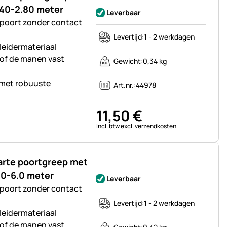
.40-2.80 meter
Leverbaar
 poort zonder contact
Levertijd:
1 - 2 werkdagen
eleidermateriaal
 of de manen vast
Gewicht:
0,34 kg
 met robuuste
Art.nr.:
44978
11
,
50
€
Belastinginformatie:
Incl. btw
excl. verzendkosten
arte poortgreep met
Nog geen beoordelingen geplaatst
.0-6.0 meter
Leverbaar
 poort zonder contact
Levertijd:
1 - 2 werkdagen
eleidermateriaal
 of de manen vast