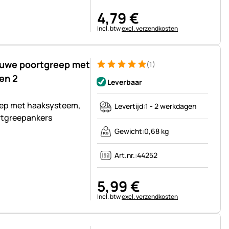
4
,
79
€
Belastinginformatie:
Incl. btw
excl. verzendkosten
auwe poortgreep met
(1)
Beoordeling: 5 van 5 (1 beoordelingen)
1 Bewertung
en 2
Leverbaar
ep met haaksysteem,
Levertijd:
1 - 2 werkdagen
rtgreepankers
Gewicht:
0,68 kg
Art.nr.:
44252
5
,
99
€
Belastinginformatie:
Incl. btw
excl. verzendkosten