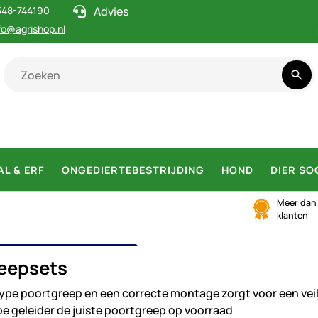
548-744190
Advies
fo@agrishop.nl
AL & ERF
ONGEDIERTEBESTRIJDING
HOND
DIER SO
Meer da
klanten
RTGREEPSETS
eepsets
 type poortgreep en een correcte montage zorgt voor een ve
pe geleider de juiste poortgreep op voorraad