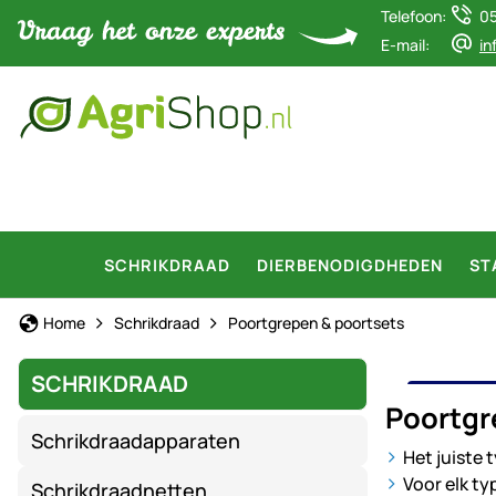
Telefoon:
0
E-mail:
in
SCHRIKDRAAD
DIERBENODIGDHEDEN
ST
Home
Schrikdraad
Poortgrepen & poortsets
SCHRIKDRAAD
POO
Poortgr
Schrikdraadapparaten
Het juiste
Voor elk ty
Schrikdraadnetten