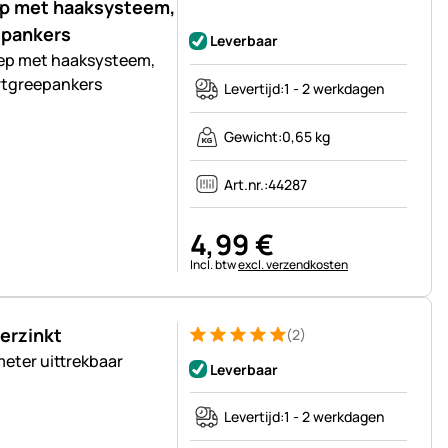
ep met haaksysteem,
Nog geen beoordelingen geplaatst
epankers
Leverbaar
ep met haaksysteem,
rtgreepankers
Levertijd:
1 - 2 werkdagen
Gewicht:
0,65 kg
Art.nr.:
44287
4
,
99
€
Belastinginformatie:
Incl. btw
excl. verzendkosten
erzinkt
(2)
Beoordeling: 5 van 5 (2 beoordelingen)
2 Bewertungen
meter uittrekbaar
Leverbaar
Levertijd:
1 - 2 werkdagen