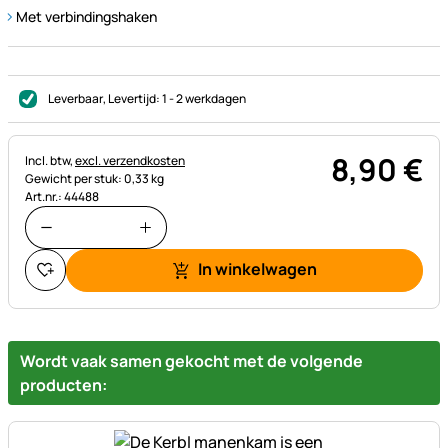
Met verbindingshaken
Leverbaar
, Levertijd:
1 - 2 werkdagen
8
,
90
€
Belastinginformatie:
Incl. btw,
excl. verzendkosten
Gewicht per stuk: 0,33 kg
Art.nr.: 44488
In winkelwagen
Wordt vaak samen gekocht met de volgende
producten: