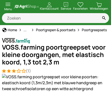
openen
Klantaccount
Service
Favorieten
Winkelwagen
Menu
Schrikdraad
Home
...
Poortgrepen & poortsets
Poortgreepsets
VOSS.farming poortgreepset voor
kleine doorgangen, met elastisch
koord, 1,3 tot 2,3 m
(1)
Beoordeling: 3 van 5 (1 beoordelingen)
1 Bewertung
Productgalerij