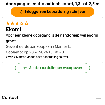
doorgangen, met elastisch koord, 1,3 tot 2,3 m
Inloggen en beoordeling schrijven
3 van 5
Ekomi
Voor een kleine doorgang is de handgreep wel enorm
groot
Geverifieerde aankoop
- van Marlies L.
Geplaatst op 28-4-2024 10:38:48
0 van 0
Klanten vinden deze beoordeling hulpvol.
Alle beoordelingen weergeven
Voettekst
Contact