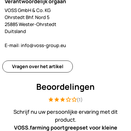
Verantwoordelijk orgaan
VOSS GmbH & Co. KG
Ohrstedt Bhf. Nord 5
25885 Wester-Ohrstedt
Duitsland
E-mail:
info@voss-group.eu
Vragen over het artikel
Beoordelingen
(1)
Beoordeling: 3 van 5 (1 beoordelingen
1 Bewertung
Schrijf nu uw persoonlijke ervaring met dit
product.
VOSS.farming poortgreepset voor kleine