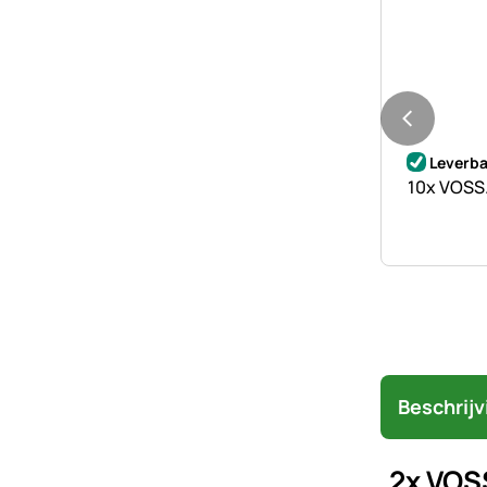
Nog geen 
Leverba
10x VOSS.
Beschrijv
2x VOS