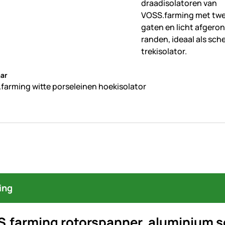
beoordelingen geplaatst
ar
farming witte porseleinen hoekisolator
ing
S.farming rotorspanner, aluminium s