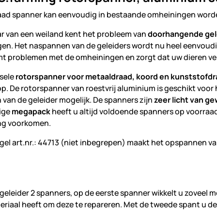
aad spanner kan eenvoudig in bestaande omheiningen worden
ar van een weiland kent het probleem van
doorhangende gel
en. Het naspannen van de geleiders wordt nu heel eenvoudig
t problemen met de omheiningen en zorgt dat uw dieren vei
sele
rotorspanner voor metaaldraad, koord en kunststofd
p. De rotorspanner van roestvrij aluminium is geschikt voor
van de geleider mogelijk. De spanners zijn
zeer licht van ge
ige
megapack
heeft u altijd voldoende spanners op voorraad
ng voorkomen.
el art.nr.: 44713 (niet inbegrepen) maakt het opspannen van
geleider 2 spanners, op de eerste spanner wikkelt u zoveel mo
eriaal heeft om deze te repareren. Met de tweede spant u de 