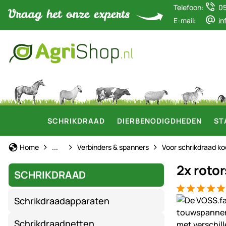
Telefoon:
0
E-mail:
in
SCHRIKDRAAD
DIERBENODIGDHEDEN
ST
Schrikdraad
Home
...
Verbinders & spanners
Voor schrikdraad ko
2x roto
SCHRIKDRAAD
Beoordeling: 
1 Bewertung
Productgaler
Schrikdraadapparaten
Schrikdraadnetten