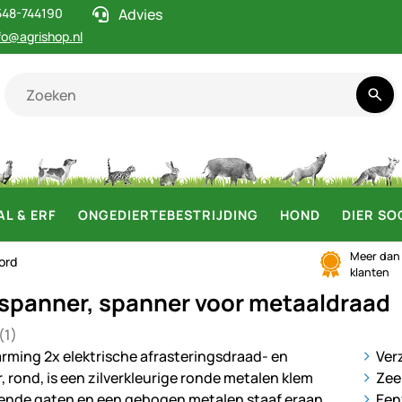
548-744190
Advies
fo@agrishop.nl
AL & ERF
ONGEDIERTEBESTRIJDING
HOND
DIER SO
Meer da
ord
klanten
rspanner, spanner voor metaaldraad
(1)
5 van 5 (1 beoordelingen)
ij
Ver
Zee
Een