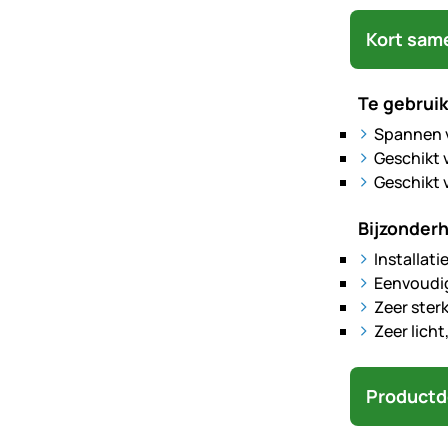
Kort sam
Te gebruik
Spannen v
Geschikt 
Geschikt 
Bijzonder
Installat
Eenvoudi
Zeer ster
Zeer lich
Productd