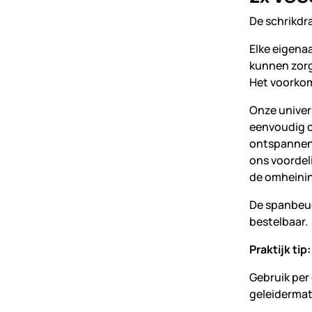
De schrikdr
Elke eigena
kunnen zorg
Het voorkom
Onze univer
eenvoudig o
ontspannen 
ons voordel
de omheini
De spanbeug
bestelbaar.
Praktijk tip:
Gebruik per 
geleidermat