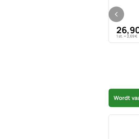
26
,
9
1 st. =
2
,
69
€
Wordt va