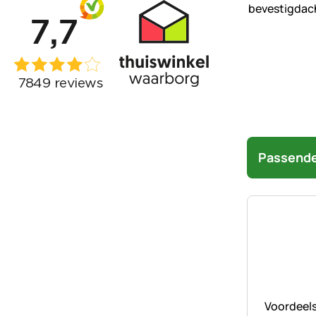
Passende
Nog geen 
Voordeels