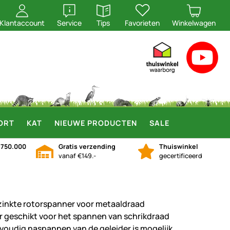
openen
openen
Klantaccount
Service
Tips
Favorieten
Winkelwagen
ORT
KAT
NIEUWE PRODUCTEN
SALE
n
750.000
Gratis verzending
Thuiswinkel
vanaf €149.-
gecertificeerd
zinkte rotorspanner voor metaaldraad
r geschikt voor het spannen van schrikdraad
voudig naspannen van de geleider is mogelijk