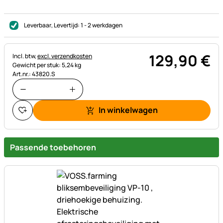
Leverbaar
, Levertijd:
1 - 2 werkdagen
129
,
90
€
Belastinginformatie:
Incl. btw,
excl. verzendkosten
Gewicht per stuk: 5,24 kg
Art.nr.: 43820.S
In winkelwagen
Passende toebehoren