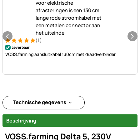
(1)
Beoordeling: 5 van 5 (1 beoordelingen)
1 Bewertung
Leverbaar
VOSS.farming aansluitkabel 130cm met draadverbinder
Technische gegevens
Beschrijving
VOSS.farming Delta 5, 230V