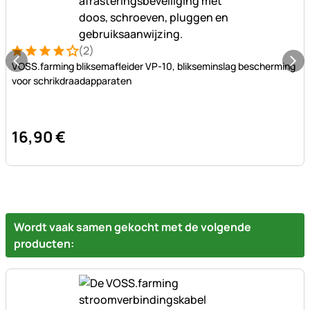
(2)
Beoordeling: 4 van 5 (2 beoordelingen)
2 Bewertungen
VOSS.farming bliksemafleider VP-10, blikseminslag bescherming
voor schrikdraadapparaten
16
,
90
€
Wordt vaak samen gekocht met de volgende
producten: