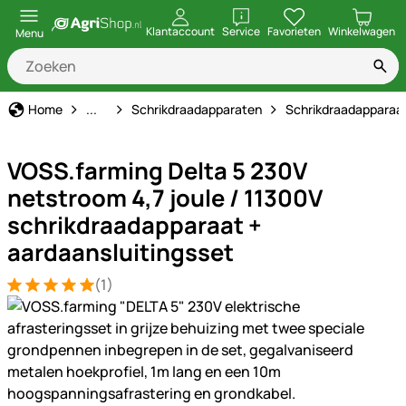
openen
Klantaccount
Service
Favorieten
Winkelwagen
Menu
Schrikdraad
Home
...
Schrikdraadapparaten
Schrikdraadapparaa
VOSS.farming Delta 5 230V
netstroom 4,7 joule / 11300V
schrikdraadapparaat +
aardaansluitingsset
(1)
Beoordeling: 5 van 5 (1 beoordelingen)
1 Bewertung
Productgalerij