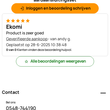
Inloggen en beoordeling schrijven
5 van 5
Ekomi
Product is zeer goed
Geverifieerde aankoop
- van andy g.
Geplaatst op 28-6-2025 10:38:48
0 van 0
Klanten vinden deze beoordeling hulpvol.
Alle beoordelingen weergeven
Voettekst
Contact
Bel ons
0548-744190