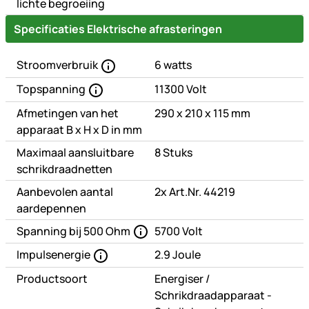
lichte begroeiing
Specificaties Elektrische afrasteringen
Stroomverbruik
6 watts
Topspanning
11300 Volt
Afmetingen van het
290 x 210 x 115 mm
apparaat B x H x D in mm
Maximaal aansluitbare
8 Stuks
schrikdraadnetten
Aanbevolen aantal
2x Art.Nr. 44219
aardepennen
Spanning bij 500 Ohm
5700 Volt
Impulsenergie
2.9 Joule
of
Productsoort
Energiser
/
Schrikdraadapparaat -