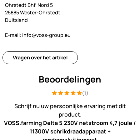
Ohrstedt Bhf. Nord 5
25885 Wester-Ohrstedt
Duitsland
E-mail:
info@voss-group.eu
Vragen over het artikel
Beoordelingen
(1)
Beoordeling: 5 van 5 (1 beoordelingen
1 Bewertung
Schrijf nu uw persoonlijke ervaring met dit
product.
VOSS.farming Delta 5 230V netstroom 4,7 joule /
11300V schrikdraadapparaat +
aardaansluitingsset