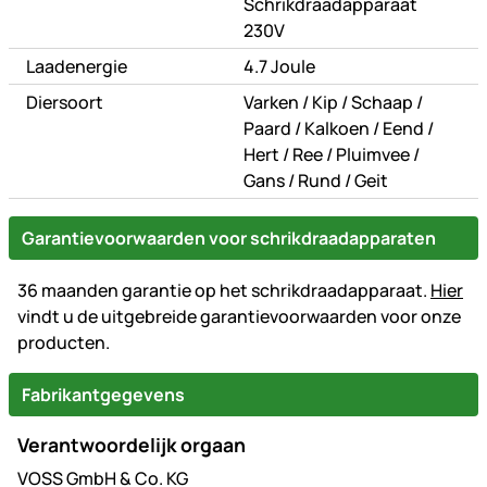
Schrikdraadapparaat
230V
Laadenergie
4.7 Joule
of
of
of
Diersoort
Varken
/
Kip
/
Schaap
/
of
of
of
Paard
/
Kalkoen
/
Eend
/
of
of
of
Hert
/
Ree
/
Pluimvee
/
of
of
Gans
/
Rund
/
Geit
Garantievoorwaarden voor schrikdraadapparaten
36 maanden garantie op het schrikdraadapparaat.
Hier
vindt u de uitgebreide garantievoorwaarden voor onze
producten.
Fabrikantgegevens
Verantwoordelijk orgaan
VOSS GmbH & Co. KG