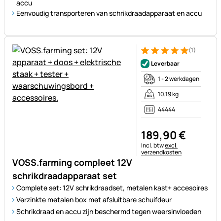
accu
Eenvoudig transporteren van schrikdraadapparaat en accu
(1)
Beoordeling: 5 van 5 (1 beoor
1 Bewertung
Leverbaar
1 - 2 werkdagen
10,19 kg
44444
189
,
90
€
Belastinginformatie:
Incl. btw
excl.
verzendkosten
VOSS.farming compleet 12V
schrikdraadapparaat set
Complete set: 12V schrikdraadset, metalen kast+ accesoires
Verzinkte metalen box met afsluitbare schuifdeur
Schrikdraad en accu zijn beschermd tegen weersinvloeden