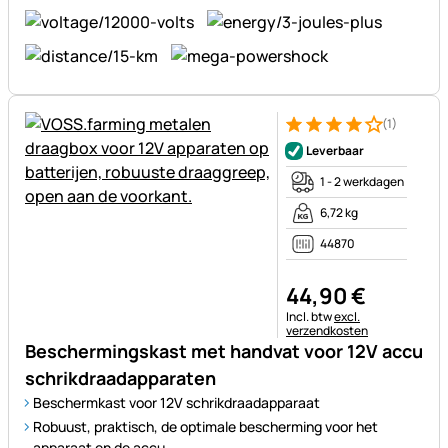
(1)
Beoordeling: 4 van 5 (1 beoor
1 Bewertung
Leverbaar
1 - 2 werkdagen
6,72 kg
44870
44
,
90
€
Belastinginformatie:
Incl. btw
excl.
verzendkosten
Beschermingskast met handvat voor 12V accu
schrikdraadapparaten
Beschermkast voor 12V schrikdraadapparaat
Robuust, praktisch, de optimale bescherming voor het
apparaat en de accu