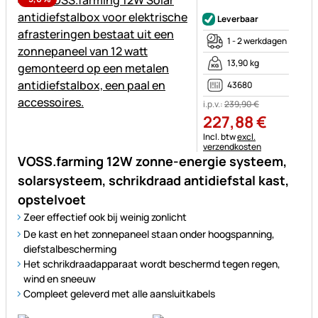
Nog geen beoordelingen gepl
Leverbaar
1 - 2 werkdagen
13,90 kg
43680
i.p.v.:
239
,
90
€
227
,
88
€
Belastinginformatie:
Incl. btw
excl.
verzendkosten
VOSS.farming 12W zonne-energie systeem,
solarsysteem, schrikdraad antidiefstal kast,
opstelvoet
Zeer effectief ook bij weinig zonlicht
De kast en het zonnepaneel staan onder hoogspanning,
diefstalbescherming
Het schrikdraadapparaat wordt beschermd tegen regen,
wind en sneeuw
Compleet geleverd met alle aansluitkabels