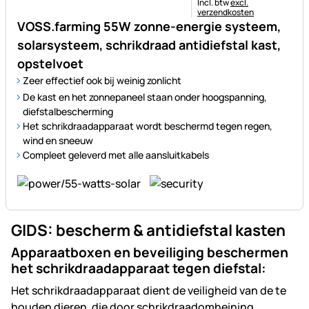
Belastinginformatie:
Incl. btw
excl.
verzendkosten
VOSS.farming 55W zonne-energie systeem,
solarsysteem, schrikdraad antidiefstal kast,
opstelvoet
Zeer effectief ook bij weinig zonlicht
De kast en het zonnepaneel staan onder hoogspanning,
diefstalbescherming
Het schrikdraadapparaat wordt beschermd tegen regen,
wind en sneeuw
Compleet geleverd met alle aansluitkabels
GIDS: bescherm & antidiefstal kasten
Apparaatboxen en beveiliging beschermen
het schrikdraadapparaat tegen diefstal:
Het schrikdraadapparaat dient de veiligheid van de te
houden dieren, die door schrikdraadomheining