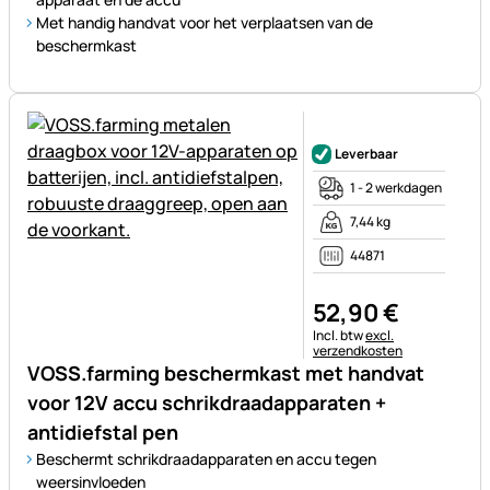
Met handig handvat voor het verplaatsen van de
beschermkast
Nog geen beoordelingen gepl
Leverbaar
1 - 2 werkdagen
7,44 kg
44871
52
,
90
€
Belastinginformatie:
Incl. btw
excl.
verzendkosten
VOSS.farming beschermkast met handvat
voor 12V accu schrikdraadapparaten +
antidiefstal pen
Beschermt schrikdraadapparaten en accu tegen
weersinvloeden