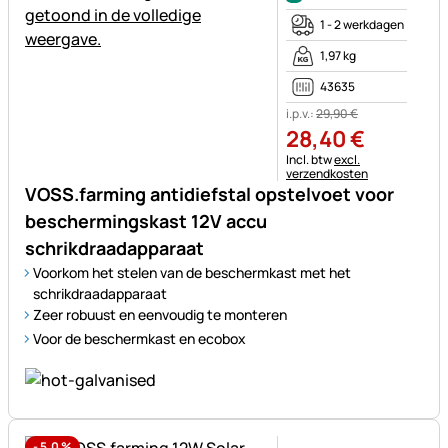
1 - 2 werkdagen
1,97 kg
43635
i.p.v.:
29
,
90
€
28
,
40
€
Belastinginformatie:
Incl. btw
excl.
verzendkosten
VOSS.farming antidiefstal opstelvoet voor
beschermingskast 12V accu
schrikdraadapparaat
Voorkom het stelen van de beschermkast met het
schrikdraadapparaat
Zeer robuust en eenvoudig te monteren
Voor de beschermkast en ecobox
-
5,0
%