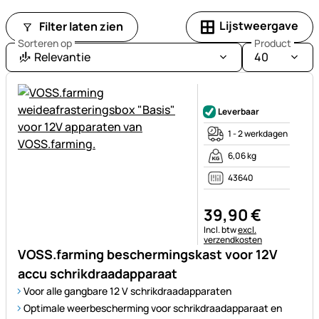
Lijstweergave
Filter laten zien
Sorteren op
Product
Relevantie
40
Nog geen beoordelingen gepl
Leverbaar
1 - 2 werkdagen
6,06 kg
43640
39
,
90
€
Belastinginformatie:
Incl. btw
excl.
verzendkosten
VOSS.farming beschermingskast voor 12V
accu schrikdraadapparaat
Voor alle gangbare 12 V schrikdraadapparaten
Optimale weerbescherming voor schrikdraadapparaat en