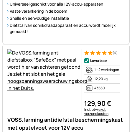
Universeel geschikt voor alle 12V-accu-apparaten
Vaste verankering in de bodem
Snelle en eenvoudige installatie
Diefstal van schrikdraadapparaat en accu wordt moeilijk
gemaakt!
(4)
Beoordeling: 5 van 5 (4 beoor
4 Bewertungen
Leverbaar
1 - 2 werkdagen
12,20 kg
43650
129
,
90
€
Belastinginformatie:
Incl. btw
excl.
verzendkosten
VOSS.farming antidiefstal beschermingskast
met opstelvoet voor 12V accu