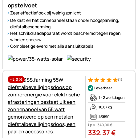
opstelvoet
Zeer effectief ook bij weinig zonlicht
De kast en het zonnepaneel staan onder hoogspanning,
diefstalbescherming
Het schrikdraadapparaat wordt beschermd tegen regen,
wind en sneeuw
Compleet geleverd met alle aansluitkabels
-
5,0
%
(1)
Beoordeling: 5 van 5 (1 beoor
1 Bewertung
Leverbaar
1 - 2 werkdagen
16,67 kg
43690
i.p.v.:
349
,
90
€
332
,
37
€