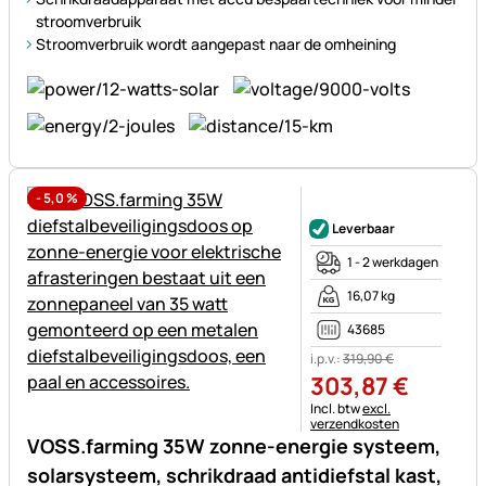
stroomverbruik
Stroomverbruik wordt aangepast naar de omheining
-
5,0
%
Nog geen beoordelingen gepl
Leverbaar
1 - 2 werkdagen
16,07 kg
43685
i.p.v.:
319
,
90
€
303
,
87
€
Belastinginformatie:
Incl. btw
excl.
verzendkosten
VOSS.farming 35W zonne-energie systeem,
solarsysteem, schrikdraad antidiefstal kast,