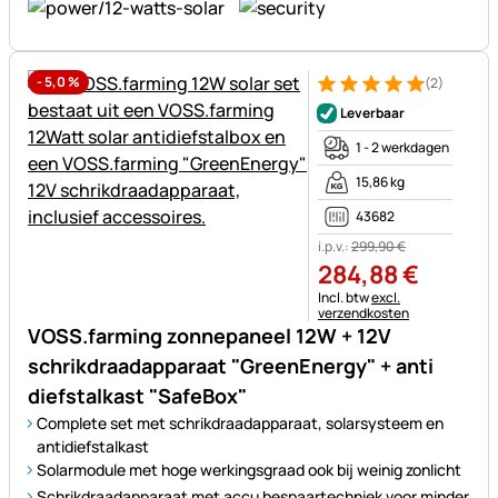
-
5,0
%
(2)
Beoordeling: 5 van 5 (2 beoor
2 Bewertungen
Leverbaar
1 - 2 werkdagen
15,86 kg
43682
i.p.v.:
299
,
90
€
284
,
88
€
Belastinginformatie:
Incl. btw
excl.
verzendkosten
VOSS.farming zonnepaneel 12W + 12V
schrikdraadapparaat "GreenEnergy" + anti
diefstalkast "SafeBox"
Complete set met schrikdraadapparaat, solarsysteem en
antidiefstalkast
Solarmodule met hoge werkingsgraad ook bij weinig zonlicht
Schrikdraadapparaat met accu bespaartechniek voor minder