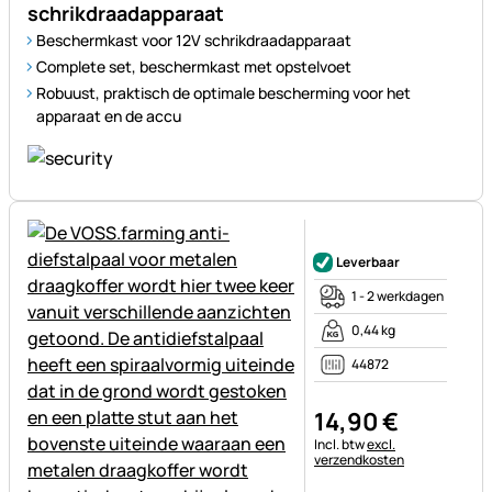
schrikdraadapparaat
Beschermkast voor 12V schrikdraadapparaat
Complete set, beschermkast met opstelvoet
Robuust, praktisch de optimale bescherming voor het
apparaat en de accu
Nog geen beoordelingen gepl
Leverbaar
1 - 2 werkdagen
0,44 kg
44872
14
,
90
€
Belastinginformatie:
Incl. btw
excl.
verzendkosten