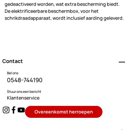
gedeactiveerd worden, wat extra bescherming biedt.
De elektrificeerbare beschermbox, voor het
schrikdraadapparaat, wordt inclusief aarding geleverd.
Voettekst
Contact
Bel ons
0548-744190
Stuur ons een bericht
Klantenservice
Overeenkomst herroepen