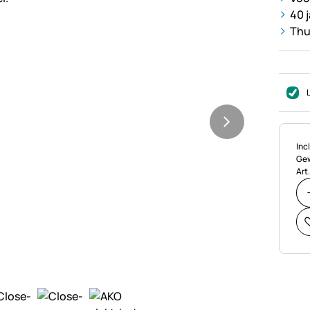
40 
Thu
Bel
Incl
Gew
Art