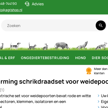
548-744190
Advies
fo@agrishop.nl
AL & ERF
ONGEDIERTEBESTRIJDING
HOND
DIER SO
Meer da
klanten
rming schrikdraadset voor weidepo
(1)
5 van 5 (1 beoordelingen)
ij
Uw 
Eig
Voo