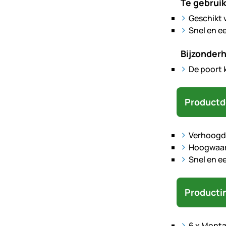
Te gebruik
Geschikt 
Snel en e
Bijzonder
De poort 
Productd
Verhoogde
Hoogwaard
Snel en e
Producti
6 x Mont