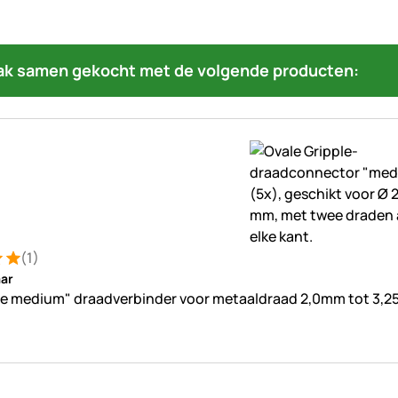
ak samen gekocht met de volgende producten:
(1)
ng: 5 van 5 (1 beoordelingen)
ung
ar
le medium" draadverbinder voor metaaldraad 2,0mm tot 3,