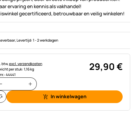
jaar ervaring en kennis als vakhandel!
iswinkel gecertificeerd, betrouwbaar en veilig winkelen!
Leverbaar
, Levertijd:
1 - 2 werkdagen
29
,
90
€
astinginformatie:
. btw,
excl. verzendkosten
icht per stuk: 1,16 kg
.nr.: 44441
In winkelwagen