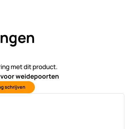
ingen
)
van 5 (1 beoordelingen)
ring met dit product.
 voor weidepoorten
g schrijven