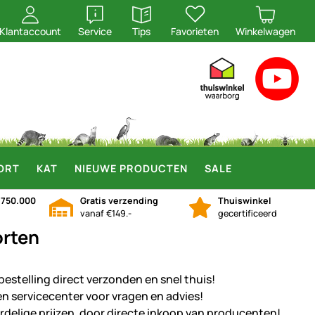
openen
openen
Klantaccount
Service
Tips
Favorieten
Winkelwagen
ORT
KAT
NIEUWE PRODUCTEN
SALE
n
750.000
Gratis verzending
Thuiswinkel
vanaf €149.-
gecertificeerd
orten
bestelling direct verzonden en snel thuis!
en servicecenter voor vragen en advies!
rdelige prijzen, door directe inkoop van producenten!