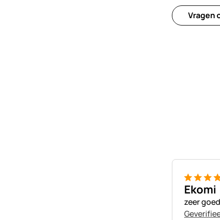
Vragen o
5 van 5
Ekomi
zeer goede
Geverifie