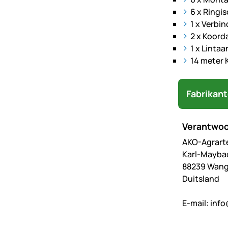
6 x Ringi
1 x Verbi
2 x Koord
1 x Lintaa
14 meter 
Fabrikan
Verantwoo
AKO-Agrart
Karl-Maybac
88239 Wan
Duitsland
E-mail:
info