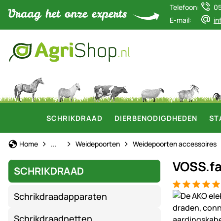
Telefoon:
0
E-mail:
in
SCHRIKDRAAD
DIERBENODIGDHEDEN
ST
Schrikdraad
Home
...
Weidepoorten
Weidepoorten accessoires
VOSS.fa
SCHRIKDRAAD
Beoordeling: 
1 Bewertung
Productgaler
Schrikdraadapparaten
Schrikdraadnetten