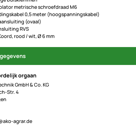
solator metrische schroefdraad M6
ndingskabel 0,5 meter (hoogspanningskabel)
aansluiting (ovaal)
nsluiting RVS
Koord, rood / wit, Ø 6 mm
tgegevens
rdelijk orgaan
echnik GmbH & Co. KG
h-Str. 4
gen
@ako-agrar.de