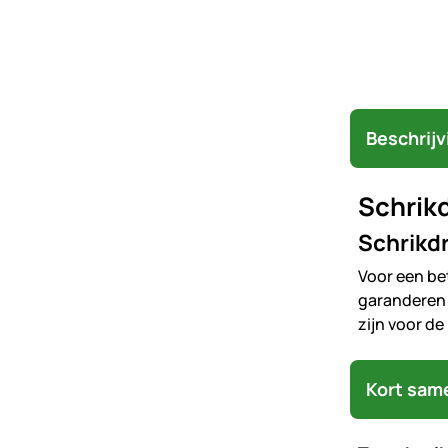
Beschrijv
Schrik
Schrikd
Voor een be
garanderen b
zijn voor d
Kort sam