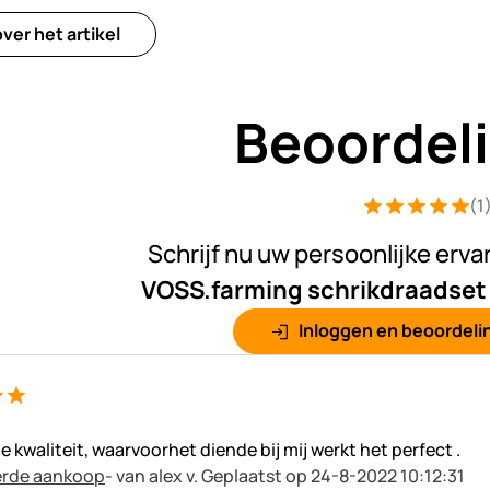
ver het artikel
Beoordel
(1
Beoordeling: 5 
1 Bewertung
Schrijf nu uw persoonlijke erva
VOSS.farming schrikdraadset
Inloggen en beoordelin
 kwaliteit, waarvoorhet diende bij mij werkt het perfect .
erde aankoop
- van alex v.
Geplaatst op 24-8-2022 10:12:31