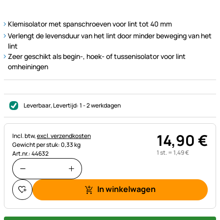
Klemisolator met spanschroeven voor lint tot 40 mm
Verlengt de levensduur van het lint door minder beweging van het
lint
Zeer geschikt als begin-, hoek- of tussenisolator voor lint
omheiningen
Leverbaar
, Levertijd:
1 - 2 werkdagen
14
,
90
€
Belastinginformatie:
Incl. btw,
excl. verzendkosten
Gewicht per stuk: 0,33 kg
1 st. =
1
,
49
€
Art.nr.: 44632
In winkelwagen