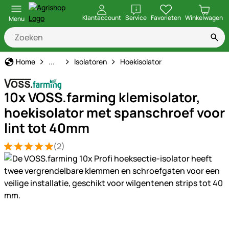
openen
Klantaccount
Service
Favorieten
Winkelwagen
Menu
Schrikdraad
Home
...
Isolatoren
Hoekisolator
10x VOSS.farming klemisolator,
hoekisolator met spanschroef voor
lint tot 40mm
(2)
Beoordeling: 5 van 5 (2 beoordelingen)
2 Bewertungen
Productgalerij