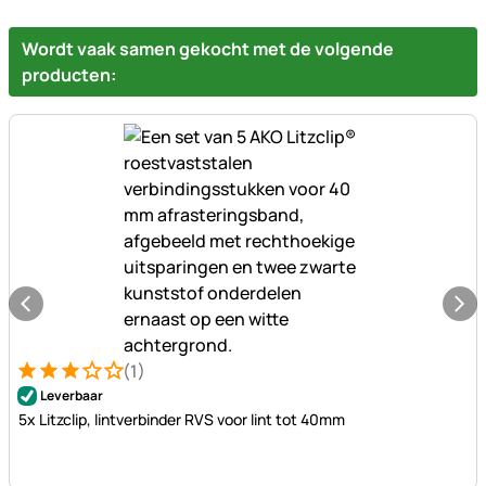
Wordt vaak samen gekocht met de volgende
producten:
(1)
Beoordeling: 3 van 5 (1 beoordelingen)
1 Bewertung
Leverbaar
5x Litzclip, lintverbinder RVS voor lint tot 40mm