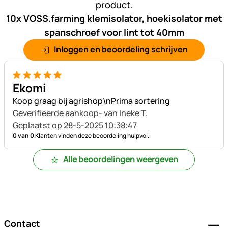
product.
10x VOSS.farming klemisolator, hoekisolator met
spanschroef voor lint tot 40mm
Inloggen en beoordeling schrijven
5 van 5
Ekomi
Koop graag bij agrishop\nPrima sortering
Geverifieerde aankoop
- van Ineke T.
Geplaatst op 28-5-2025 10:38:47
0 van 0
Klanten vinden deze beoordeling hulpvol.
Alle beoordelingen weergeven
Voettekst
Contact