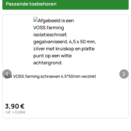
Passende toebehoren
Nog geen beoordelingen geplaatst
50x VOSS.farming schroeven 4.5*50mm verzinkt
3
,
90
€
1 st. =
0
,
08
€