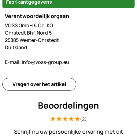
Fabrikantgegevens
Verantwoordelijk orgaan
VOSS GmbH & Co. KG
Ohrstedt Bhf. Nord 5
25885 Wester-Ohrstedt
Duitsland
E-mail:
info@voss-group.eu
Vragen over het artikel
Beoordelingen
(2)
Beoordeling: 5 van 5 (2 beoordelingen
2 Bewertungen
Schrijf nu uw persoonlijke ervaring met dit