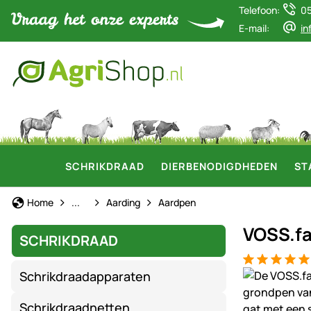
Telefoon:
0
E-mail:
in
SCHRIKDRAAD
DIERBENODIGDHEDEN
ST
Schrikdraad
Home
...
Aarding
Aardpen
VOSS.fa
SCHRIKDRAAD
Beoordeling:
3 Bewertung
Productgaler
Schrikdraadapparaten
Schrikdraadnetten