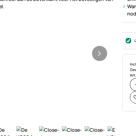
Wan
nod
Bel
Incl
Gew
Art