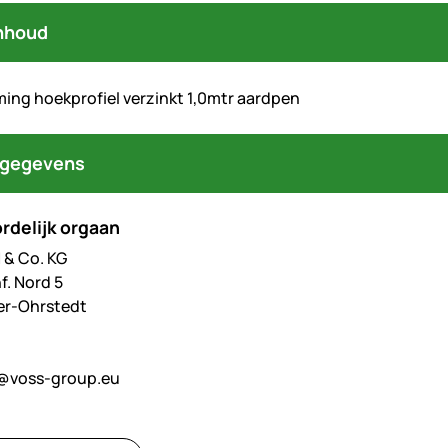
nhoud
ing hoekprofiel verzinkt 1,0mtr aardpen
tgegevens
rdelijk orgaan
& Co. KG
f. Nord 5
er-Ohrstedt
@voss-group.eu