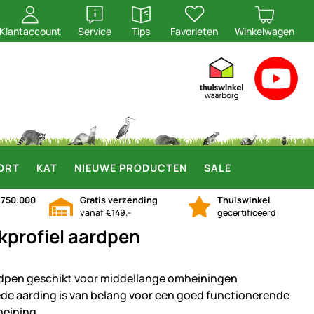
openen
openen
Klantaccount
Service
Tips
Favorieten
Winkelwagen
ORT
KAT
NIEUWE PRODUCTEN
SALE
n
750.000
Gratis verzending
Thuiswinkel
vanaf €149.-
gecertificeerd
kprofiel aardpen
dpen geschikt voor middellange omheiningen
de aarding is van belang voor een goed functionerende
eining