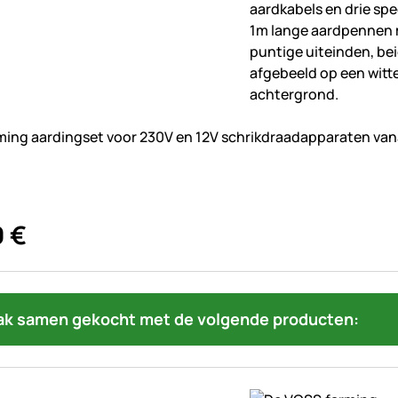
beoordelingen geplaatst
ing aardingset voor 230V en 12V schrikdraadapparaten vana
0
€
ak samen gekocht met de volgende producten: