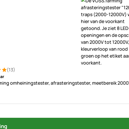
(13)
ng: 5 van 5 (13 beoordelingen)
tungen
ar
ing omheiningstester, afrasteringstester, meetbereik 200
ing