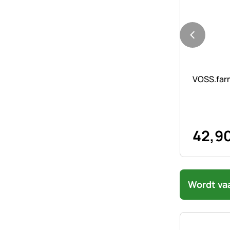
Nog geen 
VOSS.farm
42
,
9
Wordt va