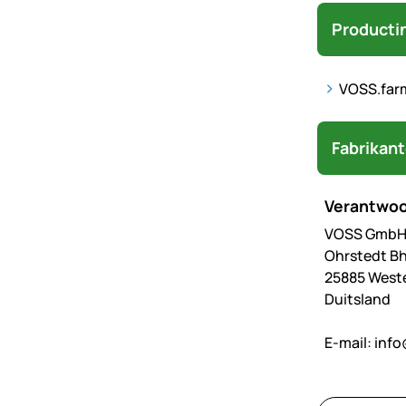
Producti
VOSS.farm
Fabrikan
Verantwoo
VOSS GmbH 
Ohrstedt Bh
25885 West
Duitsland
E-mail:
info