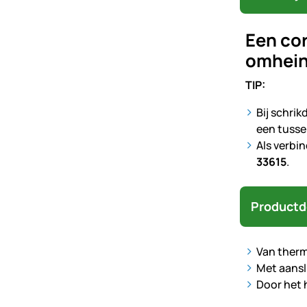
Een cor
omhein
TIP:
Bij schri
een tusse
Als verbi
33615
.
Productd
Van therm
Met aansl
Door het 