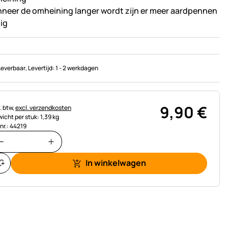
neer de omheining langer wordt zijn er meer aardpennen
ig
Leverbaar
, Levertijd:
1 - 2 werkdagen
9
,
90
€
astinginformatie:
. btw,
excl. verzendkosten
icht per stuk: 1,39 kg
.nr.: 44219
In winkelwagen