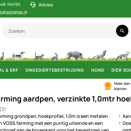
548-744190
Advies
fo@agrishop.nl
AL & ERF
ONGEDIERTEBESTRIJDING
HOND
DIER SO
Meer da
klanten
rming aardpen, verzinkte 1,0mtr hoe
(3)
 5 van 5 (3 beoordelingen)
en
ij
Aar
Goe
omh