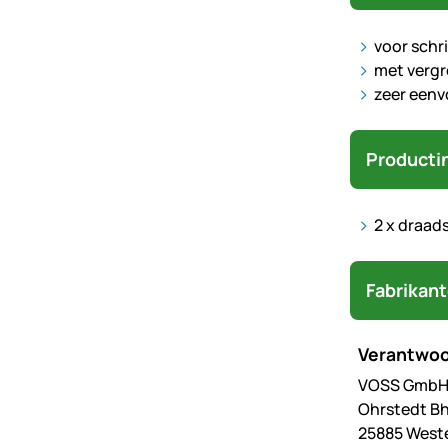
voor schr
met vergr
zeer eenv
Producti
2 x draad
Fabrikan
Verantwoo
VOSS GmbH 
Ohrstedt Bh
25885 West