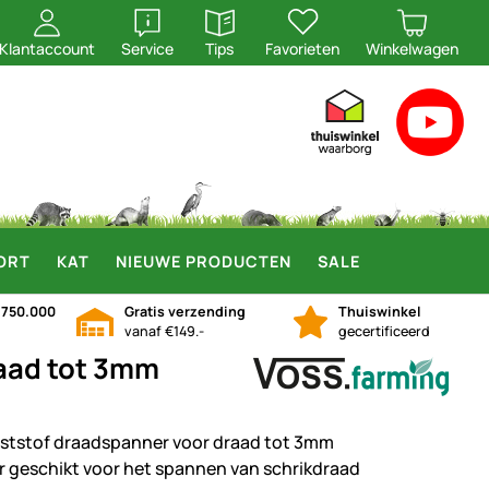
openen
openen
Klantaccount
Service
Tips
Favorieten
Winkelwagen
ORT
KAT
NIEUWE PRODUCTEN
SALE
n
750.000
Gratis verzending
Thuiswinkel
vanaf €149.-
gecertificeerd
raad tot 3mm
ststof draadspanner voor draad tot 3mm
r geschikt voor het spannen van schrikdraad