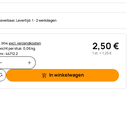
Leverbaar
, Levertijd:
1 - 2 werkdagen
2
,
50
€
astinginformatie:
. btw,
excl. verzendkosten
icht per stuk: 0,06 kg
1 st. =
1
,
25
€
.nr.: 44712.2
In winkelwagen