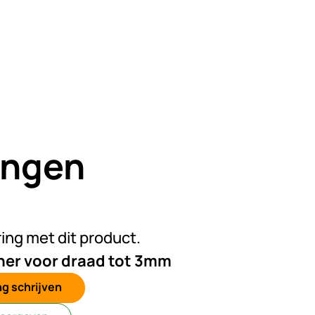
ingen
n beoordelingen geplaatst
ring met dit product.
ner voor draad tot 3mm
g schrijven