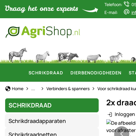
Telefoon:
0
E-mail:
in
SCHRIKDRAAD
DIERBENODIGDHEDEN
ST
Schrikdraad
Home
...
Verbinders & spanners
Voor schrikdraad ku
2x draa
SCHRIKDRAAD
Inloggen 
Schrikdraadapparaten
Productgaler
Schrikdraadnetten