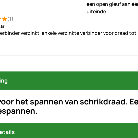
(1)
ng: 5 van 5 (1 beoordelingen)
ung
ar
erbinder verzinkt, enkele verzinkte verbinder voor draad to
ing
voor het spannen van schrikdraad. Ee
espannen.
etails