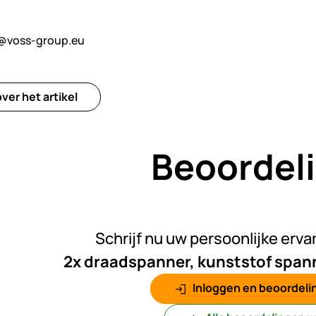
@voss-group.eu
ver het artikel
Beoordel
Nog gee
Schrijf nu uw persoonlijke erva
2x draadspanner, kunststof span
Inloggen en beoordelin