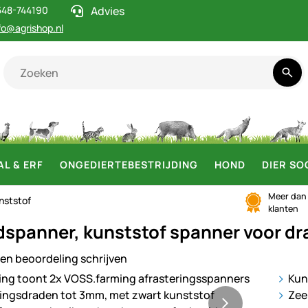
548-744190
Advies
fo@agrishop.nl
AL & ERF
ONGEDIERTEBESTRIJDING
HOND
DIER SO
Meer da
nststof
klanten
dspanner, kunststof spanner voor d
en beoordeling schrijven
ij
Kun
Zee