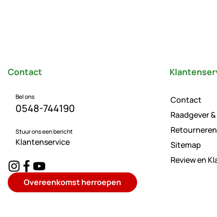
Voettekst
Contact
Klantenser
Bel ons
Contact
0548-744190
Raadgever &
Retourneren
Stuur ons een bericht
Klantenservice
Sitemap
Review en K
Overeenkomst herroepen