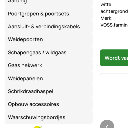
Aarding
Poortgrepen & poortsets
Aansluit- & verbindingskabels
Weidepoorten
Schapengaas / wildgaas
Wordt va
Gaas hekwerk
Weidepanelen
Schrikdraadhaspel
Opbouw accessoires
Waarschuwingsbordjes