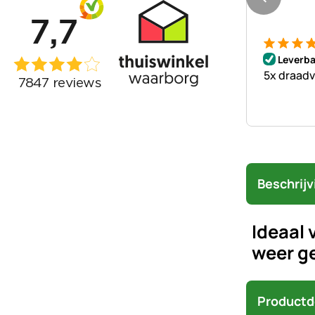
Beoordeli
1 Bewert
Leverba
5x draadv
Beschrijv
Ideaal 
weer g
Productd