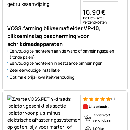
16
,
90
€
Belastinginformatie:
Incl. btw
excl.
verzendkosten
VOSS.farming bliksemafleider VP-10,
blikseminslag bescherming voor
schrikdraadapparaten
Eenvoudig te monteren aan de wand of omheiningspalen
(ronde palen)
Eenvoudig te monteren in bestaande omheiningen
Zeer eenvoudige installatie
Optimale prijs- kwaliteitverhouding
(1)
Beoordeling: 5 van 5 (1 beoor
1 Bewertung
Uitverkocht
Binnenkort
verkrijgbaar
1,00 kg