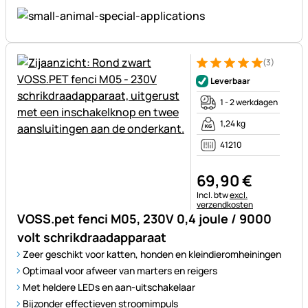
(3)
Beoordeling: 5 van 5 (3 beoor
3 Bewertungen
Leverbaar
1 - 2 werkdagen
1,24 kg
41210
69
,
90
€
Belastinginformatie:
Incl. btw
excl.
verzendkosten
VOSS.pet fenci M05, 230V 0,4 joule / 9000
volt schrikdraadapparaat
Zeer geschikt voor katten, honden en kleindieromheiningen
Optimaal voor afweer van marters en reigers
Met heldere LEDs en aan-uitschakelaar
Bijzonder effectieven stroomimpuls