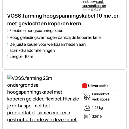
Belastinginformatie:
Incl. btw
excl.
verzendkosten
1 m =
0
,
94
€
VOSS.farming hoogspanningskabel 10 meter,
met gevlochten koperen kern
Flexibele hoogspanningskabel
Hoog geleidingsvermogen dankzij de koperen kern
De juiste keuze voor werkzaamheden aan
schrikdraadomheiningen
Lengte: 10 m
Nog geen beoordelingen gepl
Uitverkocht
Binnenkort
verkrijgbaar
1,25 kg
32619