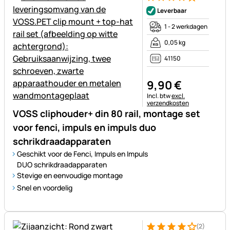
Beoordeling: 4 van 5 (1 beoor
1 Bewertung
Leverbaar
1 - 2 werkdagen
0,05 kg
41150
9
,
90
€
Belastinginformatie:
Incl. btw
excl.
verzendkosten
VOSS cliphouder+ din 80 rail, montage set
voor fenci, impuls en impuls duo
schrikdraadapparaten
Geschikt voor de Fenci, Impuls en Impuls
DUO schrikdraadapparaten
Stevige en eenvoudige montage
Snel en voordelig
(2)