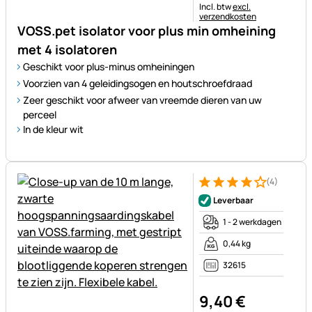
Belastinginformatie:
Incl. btw
excl.
verzendkosten
VOSS.pet isolator voor plus min omheining
met 4 isolatoren
Geschikt voor plus-minus omheiningen
Voorzien van 4 geleidingsogen en houtschroefdraad
Zeer geschikt voor afweer van vreemde dieren van uw
perceel
In de kleur wit
(4)
Beoordeling: 4 van 5 (4 beoor
4 Bewertungen
Leverbaar
1 - 2 werkdagen
0,44 kg
32615
9
,
40
€