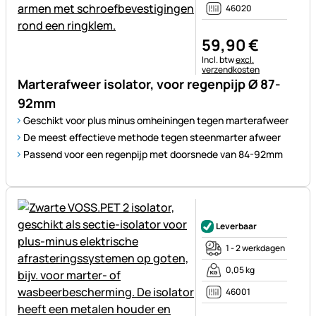
46020
59
,
90
€
Belastinginformatie:
Incl. btw
excl.
verzendkosten
Marterafweer isolator, voor regenpijp Ø 87-
92mm
Geschikt voor plus minus omheiningen tegen marterafweer
De meest effectieve methode tegen steenmarter afweer
Passend voor een regenpijp met doorsnede van 84-92mm
Nog geen beoordelingen gepl
Leverbaar
1 - 2 werkdagen
0,05 kg
46001