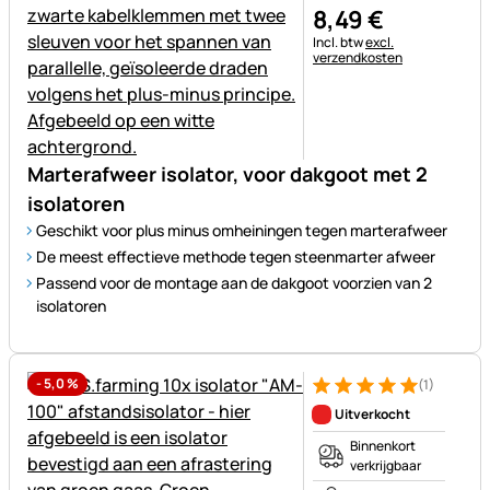
8
,
49
€
Belastinginformatie:
Incl. btw
excl.
verzendkosten
Marterafweer isolator, voor dakgoot met 2
isolatoren
Geschikt voor plus minus omheiningen tegen marterafweer
De meest effectieve methode tegen steenmarter afweer
Passend voor de montage aan de dakgoot voorzien van 2
isolatoren
-
5,0
%
(1)
Beoordeling: 5 van 5 (1 beoor
1 Bewertung
Uitverkocht
Binnenkort
verkrijgbaar