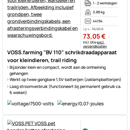
1 - 2 werkdagen
0,88 kg
44194
i.p.v.:
76
,
90
€
73
,
05
€
Belastinginformatie:
Incl. btw
excl.
verzendkosten
VOSS.farming "BV 110" schrikdraadapparaat
voor kleindieren, trail riding
Bijzonder klein en compact, wordt aan de omheining
gehangen
Werkt op twee gangbare 1,5V-batterijen (zaklampbatterijen)
Laag stroomverbruik (functioneert bij permanent gebruik ca.
6 weken)
Nog geen beoordelingen gepl