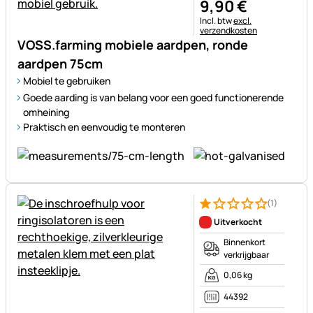
9
,
90
€
Belastinginformatie:
Incl. btw
excl.
verzendkosten
VOSS.farming mobiele aardpen, ronde
aardpen 75cm
Mobiel te gebruiken
Goede aarding is van belang voor een goed functionerende
omheining
Praktisch en eenvoudig te monteren
(1)
Beoordeling: 1 van 5 (1 beoor
1 Bewertung
Uitverkocht
Binnenkort
verkrijgbaar
0,06 kg
44392