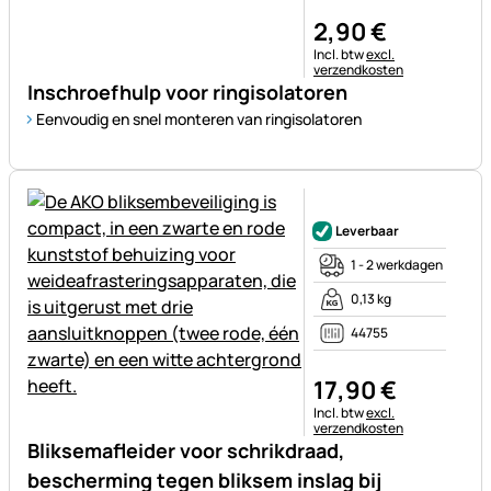
2
,
90
€
Belastinginformatie:
Incl. btw
excl.
verzendkosten
Inschroefhulp voor ringisolatoren
Eenvoudig en snel monteren van ringisolatoren
Nog geen beoordelingen gepl
Leverbaar
1 - 2 werkdagen
0,13 kg
44755
17
,
90
€
Belastinginformatie:
Incl. btw
excl.
verzendkosten
Bliksemafleider voor schrikdraad,
bescherming tegen bliksem inslag bij