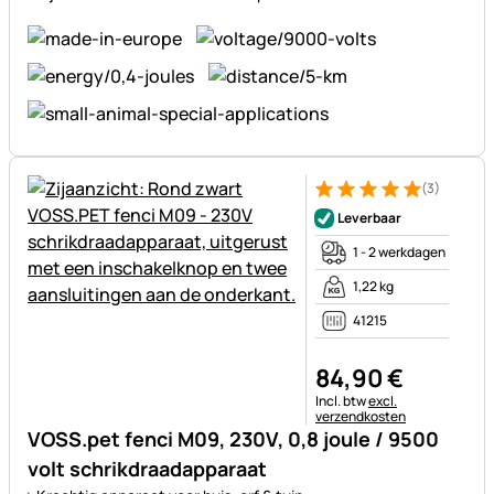
(3)
Beoordeling: 5 van 5 (3 beoor
3 Bewertungen
Leverbaar
1 - 2 werkdagen
1,22 kg
41215
84
,
90
€
Belastinginformatie:
Incl. btw
excl.
verzendkosten
VOSS.pet fenci M09, 230V, 0,8 joule / 9500
volt schrikdraadapparaat