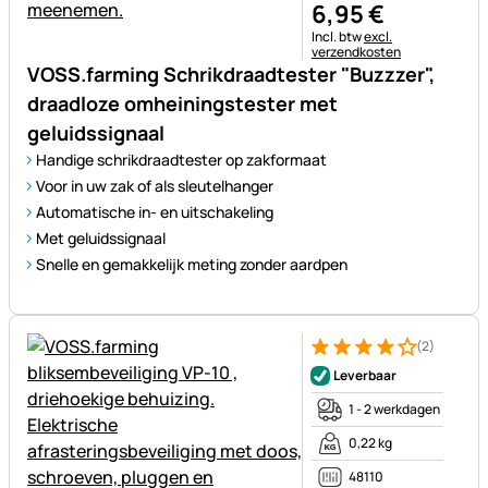
6
,
95
€
Belastinginformatie:
Incl. btw
excl.
verzendkosten
VOSS.farming Schrikdraadtester "Buzzzer",
draadloze omheiningstester met
geluidssignaal
Handige schrikdraadtester op zakformaat
Voor in uw zak of als sleutelhanger
Automatische in- en uitschakeling
Met geluidssignaal
Snelle en gemakkelijk meting zonder aardpen
(2)
Beoordeling: 4 van 5 (2 beoor
2 Bewertungen
Leverbaar
1 - 2 werkdagen
0,22 kg
48110