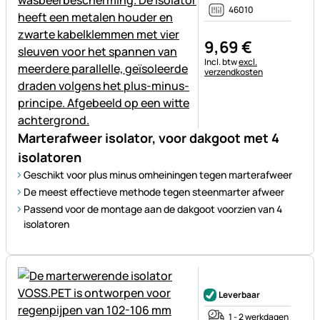
46010
9
,
69
€
Belastinginformatie:
Incl. btw
excl.
verzendkosten
Marterafweer isolator, voor dakgoot met 4
isolatoren
Geschikt voor plus minus omheiningen tegen marterafweer
De meest effectieve methode tegen steenmarter afweer
Passend voor de montage aan de dakgoot voorzien van 4
isolatoren
Nog geen beoordelingen gepl
Leverbaar
1 - 2 werkdagen