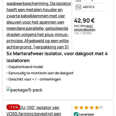
46010.5
42
,
90
€
Belastinginformatie:
Incl. btw
excl.
verzendkosten
1 st. =
8
,
58
€
5x Marterafweer isolator, voor dakgoot met 4
isolatoren
Gepatenteerd model
Eenvoudig te monteren aan de dakgoot
Geschikt voor + / - omheiningen
-
7,5
%
(1)
Beoordeling: 5 van 5 (1 beoor
1 Bewertung
Leverbaar