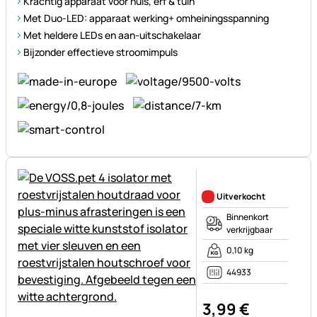
Krachtig apparaat voor huis, erf & tuin
Met Duo-LED: apparaat werking+ omheiningsspanning
Met heldere LEDs en aan-uitschakelaar
Bijzonder effectieve stroomimpuls
Nog geen beoordelingen gepl
Uitverkocht
Binnenkort
verkrijgbaar
0,10 kg
44933
3
,
99
€