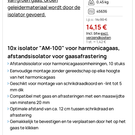
0,45 kg
45636
i.p.v.:
14
,
90
€
14
,
15
€
Belastinginformatie:
Incl. btw
excl.
verzendkosten
1 st. =
1
,
42
€
10x isolator "AM-100" voor harmonicagaas,
afstandsisolator voor gaasafrastering
Afstandsisolator voor harmonicagaasomheiningen, 10 stuks
Eenvoudige montage zonder gereedschap op elke hoogte
van het harmonicagaas
Geschikt voor montage van schrikdraadkoord en -lint tot 5
mm dik
Compatibel met gaas en afrasteringen met een maaswijdte
van minstens 20 mm
Optimale afstand van ca. 12 cm tussen schrikdraad en
afrastering
Gemakkelijk te bevestigen en te verplaatsen door het op het
gaas te klikken