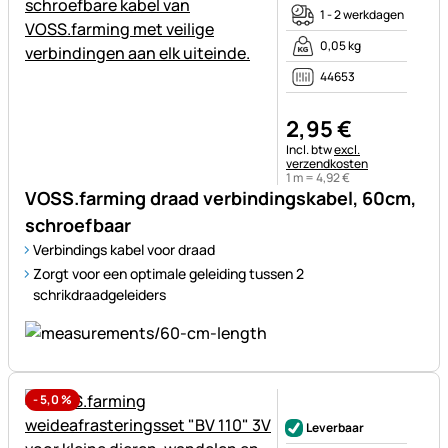
1 - 2 werkdagen
0,05 kg
44653
2
,
95
€
Belastinginformatie:
Incl. btw
excl.
verzendkosten
1 m =
4
,
92
€
VOSS.farming draad verbindingskabel, 60cm,
schroefbaar
Verbindings kabel voor draad
Zorgt voor een optimale geleiding tussen 2
schrikdraadgeleiders
-
5,0
%
Nog geen beoordelingen gepl
Leverbaar