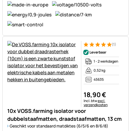
(1)
Beoordeling: 5 van 5 (1 beoor
1 Bewertung
Leverbaar
1 - 2 werkdagen
0,52 kg
45635
18
,
90
€
Belastinginformatie:
Incl. btw
excl.
verzendkosten
10x VOSS.farming isolator voor
dubbelstaafmatten, draadstaafmatten, 13 cm
Geschikt voor standaard matdiktes (6/5/6 en 8/6/8)