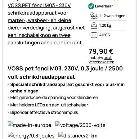
Beoordeling: 4 van 5 (2 beoor
2 Bewertungen
Leverbaar
1 - 2 werkdagen
1,20 kg
41205
79
,
90
€
Belastinginformatie:
Incl. btw
excl.
verzendkosten
VOSS.pet fenci M03, 230V, 0,3 joule / 2500
volt schrikdraadapparaat
Speciaal schrikdraadapparaat geschikt voor plus-min
omheiningen
Met gereduceerde spanning voor kleindieren
Met heldere LEDs en aan-uitschakelaar
Bijzonder effectieve stroomimpuls