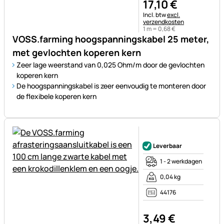
17
,
10
€
Belastinginformatie:
Incl. btw
excl.
verzendkosten
1 m =
0
,
68
€
VOSS.farming hoogspanningskabel 25 meter,
met gevlochten koperen kern
Zeer lage weerstand van 0,025 Ohm/m door de gevlochten
koperen kern
De hoogspanningskabel is zeer eenvoudig te monteren door
de flexibele koperen kern
Nog geen beoordelingen gepl
Leverbaar
1 - 2 werkdagen
0,04 kg
44176
3
,
49
€