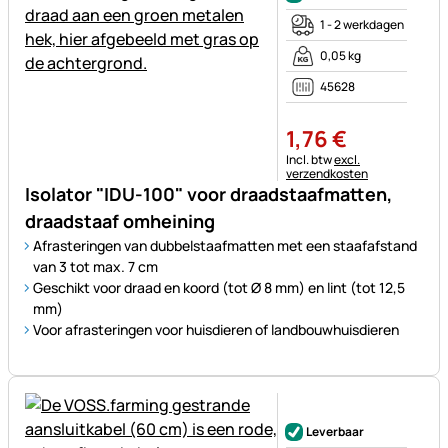
1 - 2 werkdagen
0,05 kg
45628
1
,
76
€
Belastinginformatie:
Incl. btw
excl.
verzendkosten
Isolator "IDU-100" voor draadstaafmatten,
draadstaaf omheining
Afrasteringen van dubbelstaafmatten met een staafafstand
van 3 tot max. 7 cm
Geschikt voor draad en koord (tot Ø 8 mm) en lint (tot 12,5
mm)
Voor afrasteringen voor huisdieren of landbouwhuisdieren
Nog geen beoordelingen gepl
Leverbaar