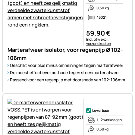
0,30 kg
46021
59
,
90
€
Belastinginformatie:
Incl. btw
excl.
verzendkosten
Marterafweer isolator, voor regenpijp Ø 102-
106mm
Geschikt voor plus minus omheiningen tegen marterafweer
De meest effectieve methode tegen steenmarter afweer
Passend voor een regenpijp met doorsnede van 102-106mm
Nog geen beoordelingen gepl
Leverbaar
1 - 2 werkdagen
0,39 kg