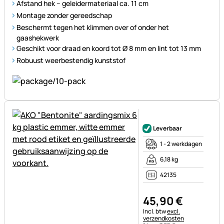
Afstand hek – geleidermateriaal ca. 11 cm
Montage zonder gereedschap
Beschermt tegen het klimmen over of onder het
gaashekwerk
Geschikt voor draad en koord tot Ø 8 mm en lint tot 13 mm
Robuust weerbestendig kunststof
Nog geen beoordelingen gepl
Leverbaar
1 - 2 werkdagen
6,18 kg
42135
45
,
90
€
Belastinginformatie:
Incl. btw
excl.
verzendkosten