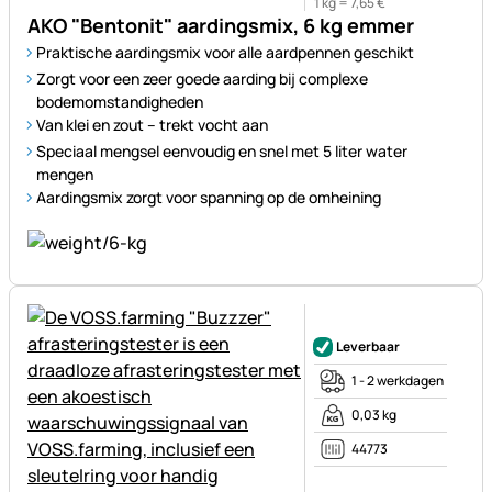
1 kg =
7
,
65
€
AKO "Bentonit" aardingsmix, 6 kg emmer
Praktische aardingsmix voor alle aardpennen geschikt
Zorgt voor een zeer goede aarding bij complexe
bodemomstandigheden
Van klei en zout – trekt vocht aan
Speciaal mengsel eenvoudig en snel met 5 liter water
mengen
Aardingsmix zorgt voor spanning op de omheining
Nog geen beoordelingen gepl
Leverbaar
1 - 2 werkdagen
0,03 kg
44773