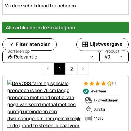
Verdere schrikdraad toebehoren
Alle artikelen in deze categorie
Lijstweergave
Filter laten zien
Sorteren op
Product
Relevantie
40
1
2
(1)
Beoordeling: 4 van 5 (1 beoor
1 Bewertung
Leverbaar
1 - 2 werkdagen
0,72 kg
44375