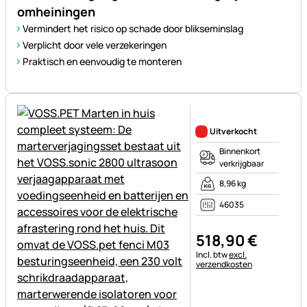
omheiningen
Vermindert het risico op schade door blikseminslag
Verplicht door vele verzekeringen
Praktisch en eenvoudig te monteren
Nog geen beoordelingen gepl
Uitverkocht
Binnenkort
verkrijgbaar
8,96 kg
46035
518
,
90
€
Belastinginformatie:
Incl. btw
excl.
verzendkosten