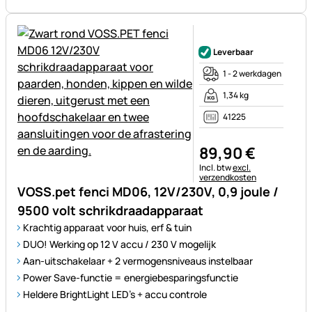
Nog geen beoordelingen gepl
Leverbaar
1 - 2 werkdagen
1,34 kg
41225
89
,
90
€
Belastinginformatie:
Incl. btw
excl.
verzendkosten
VOSS.pet fenci MD06, 12V/230V, 0,9 joule /
9500 volt schrikdraadapparaat
Krachtig apparaat voor huis, erf & tuin
DUO! Werking op 12 V accu / 230 V mogelijk
Aan-uitschakelaar + 2 vermogensniveaus instelbaar
Power Save-functie = energiebesparingsfunctie
Heldere BrightLight LED's + accu controle