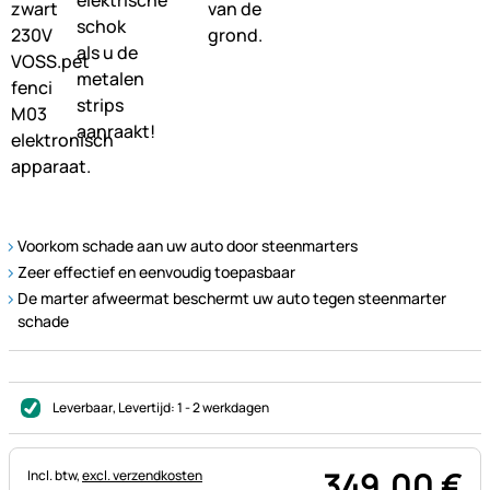
Voorkom schade aan uw auto door steenmarters
Zeer effectief en eenvoudig toepasbaar
De marter afweermat beschermt uw auto tegen steenmarter
schade
Leverbaar
, Levertijd:
1 - 2 werkdagen
349
,
00
€
Belastinginformatie:
Incl. btw,
excl. verzendkosten