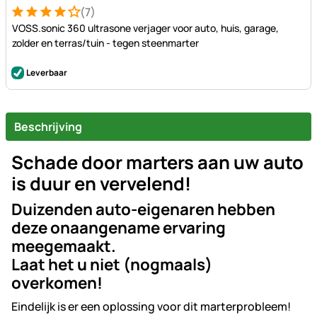
(7)
Beoordeling: 4 van 5 (7 beoordelingen)
7 Bewertungen
VOSS.sonic 360 ultrasone verjager voor auto, huis, garage,
zolder en terras/tuin - tegen steenmarter
Leverbaar
Beschrijving
Schade door marters aan uw auto
is duur en vervelend!
Duizenden auto-eigenaren hebben
deze onaangename ervaring
meegemaakt.
Laat het u niet (nogmaals)
overkomen!
Eindelijk is er een oplossing voor dit marterprobleem!