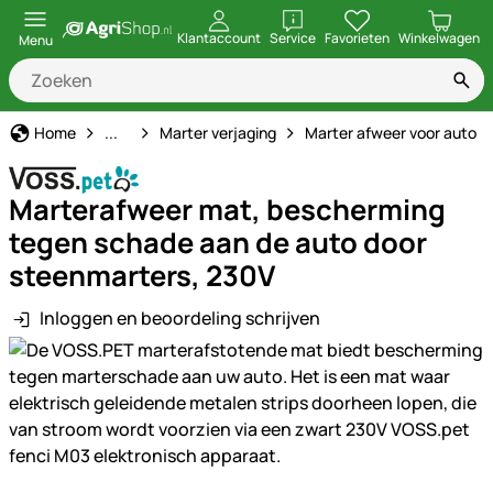
openen
Klantaccount
Service
Favorieten
Winkelwagen
Menu
Marter afweer
Home
...
Marter verjaging
Marter afweer voor auto
Marterafweer mat, bescherming
tegen schade aan de auto door
steenmarters, 230V
Inloggen en beoordeling schrijven
Productgalerij