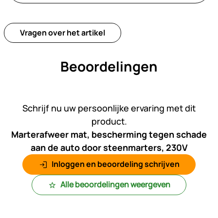
Vragen over het artikel
Beoordelingen
Nog geen beoordelingen gepl
Schrijf nu uw persoonlijke ervaring met dit
product.
Marterafweer mat, bescherming tegen schade
aan de auto door steenmarters, 230V
Inloggen en beoordeling schrijven
Alle beoordelingen weergeven
Voettekst