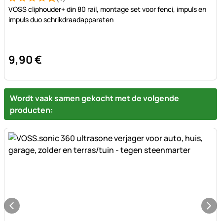
Beoordeling: 4 van 5 (1 beoordelingen)
1 Bewertung
VOSS cliphouder+ din 80 rail, montage set voor fenci, impuls en
impuls duo schrikdraadapparaten
9
,
90
€
Wordt vaak samen gekocht met de volgende
producten: