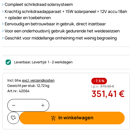
Compleet schrikdraad solarsysteem
Krachtig schrikdraadapparaat + 15W solarpaneel + 12V accu 18ah
+ oplader en toebehoren
Eenvoudig en betrouwbaar in gebruik, direct inzetbaar
Voor een onderhoudsvrij gebruik gedurende het weideseizoen
Geschikt voor middellange omheining met weinig begroeiing
Leverbaar
, Levertijd:
1 - 2 werkdagen
Belastinginformatie:
Incl. btw,
excl. verzendkosten
-
7,5
%
Gewicht per stuk: 12,72 kg
i.p.v.:
379
,
90
€
351
,
41
€
Art.nr.: 42064
In winkelwagen