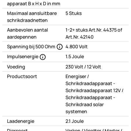
apparaat B x H x D in mm
Maximaal aansluitbare
5 Stuks
schrikdraadnetten
Aanbevolen aantal
1-2+ stuks Art.Nr. 44375 of
aardepennen
Art.Nr. 42140
Spanning bij 500 Ohm
4.800 Volt
Impulsenergie
1.5 Joule
of
Voeding
230 Volt
/
12 Volt
of
Productsoort
Energiser
/
Schrikdraadapparaat -
of
Schrikdraadapparaat 12V
/
Schrikdraadapparaat -
Schrikdraad solar
systemen
Laadenergie
2.1 Joule
of
of
of
Diersoort
Varken
/
Visotter
/
Marter
/