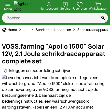
openen
Klantaccount
Service
Favorieten
Winkelwagen
Menu
Schrikdraad
Home
...
Schrikdraadapparaten
Schrikdraadapparaat
VOSS.farming "Apollo 1500" Solar
12V, 2.1 Joule schrikdraadapparaat
complete set
Inloggen en beoordeling schrijven
Productgalerij