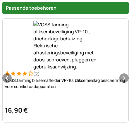
Passende toebehoren
(2)
Beoordeling: 4 van 5 (2 beoordelingen)
2 Bewertungen
VOSS.farming bliksemafleider VP-10, blikseminslag bescherming
voor schrikdraadapparaten
16
,
90
€