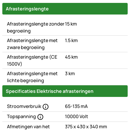
Technische Daten
Afrasteringslengte
Afrasteringslengte zonder
15 km
begroeiing
Afrasteringslengte met
1.5 km
zware begroeiing
Afrasteringslengte (CE
45 km
1500V)
Afrasteringslengte met
3 km
lichte begroeiing
Specificaties Elektrische afrasteringen
Stroomverbruik
65-135 mA
Topspanning
10000 Volt
Afmetingen van het
375 x 430 x 340 mm