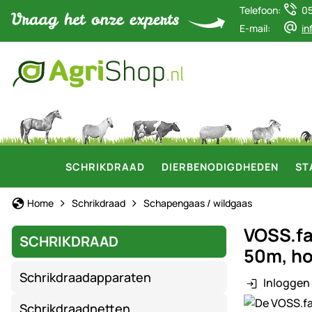
Telefoon:
0
E-mail:
in
SCHRIKDRAAD
DIERBENODIGDHEDEN
ST
Home
Schrikdraad
Schapengaas / wildgaas
VOSS.fa
SCHRIKDRAAD
50m, ho
Schrikdraadapparaten
Inloggen 
Productgaler
Schrikdraadnetten