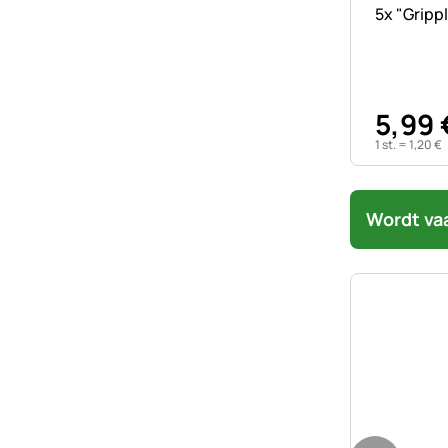
Nog geen 
5x "Gripp
5
,
99
1 st. =
1
,
20
€
Wordt va