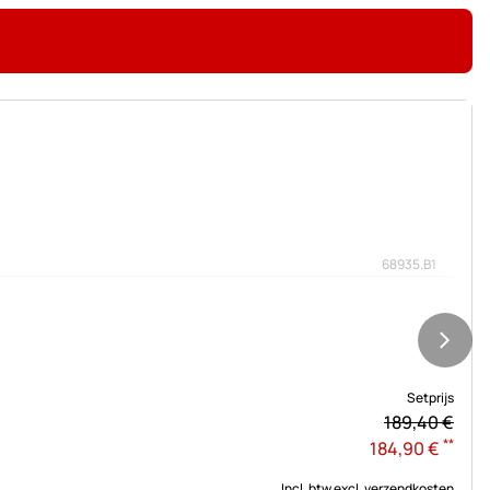
68935.B1
Setprijs
189,
40
€
**
184
,
90
€
Incl. btw
excl. verzendkosten