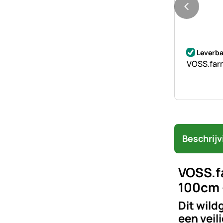
Nog geen 
Leverba
VOSS.farm
Beschrijv
VOSS.f
100cm 
Dit wild
een veil