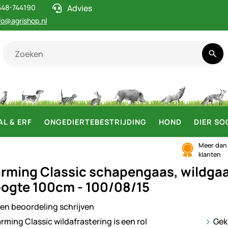
548-744190
Advies
fo@agrishop.nl
AL & ERF
ONGEDIERTEBESTRIJDING
HOND
DIER SO
Meer da
klanten
rming Classic schapengaas, wildgaa
ogte 100cm - 100/08/15
en beoordeling schrijven
ij
Gek