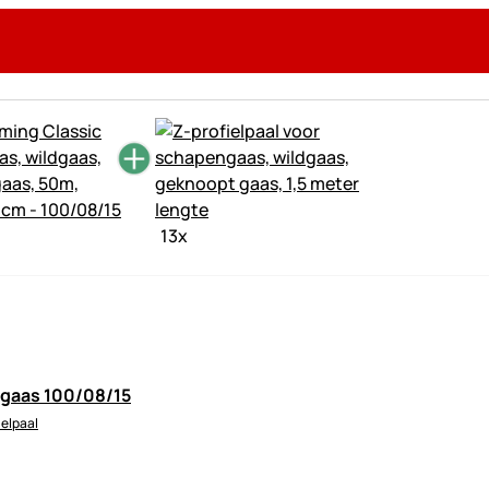
13
x
gaas 100/08/15
ielpaal