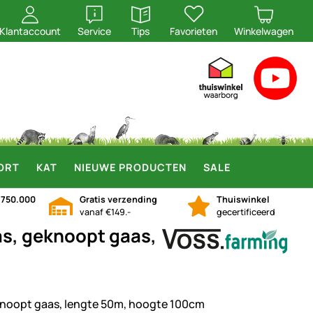
openen
openen
Klantaccount
Service
Tips
Favorieten
Winkelwagen
ORT
KAT
NIEUWE PRODUCTEN
SALE
n
750.000
Gratis verzending
Thuiswinkel
vanaf €149.-
gecertificeerd
s, geknoopt gaas,
noopt gaas, lengte 50m, hoogte 100cm