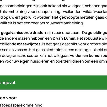
gaasomheiningen zijn ook bekend als wildgaas, schapengaa
d als omheining voor schapen langs weilanden, wildafweer l
d op uw erf gebruikt worden. Het geknoopte metalen gaas 
abiliteit is het een zeer betrouwbare omheining.
, gegalvaniseerde draden
zijn zeer duurzaam. De
geleiding
 de andere mazen hebben een
Ø van 1,6mm
. Het robuuste wi
schillende
maaswijdtes
, is het gaas geschikt voor grotere di
assen en vossen. Het gaas biedt niet alleen de mogelijkheid 
in de agrarische sector kan het wildgaas
velden en bomen be
en voor uw eigen huisdieren en boerderij dieren om
een omh
engevat
en voor:
l toepasbare omheining