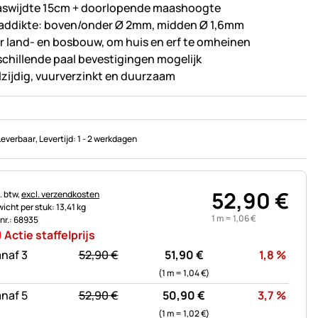
swijdte 15cm + doorlopende maashoogte
addikte: boven/onder Ø 2mm, midden Ø 1,6mm
r land- en bosbouw, om huis en erf te omheinen
schillende paal bevestigingen mogelijk
lzijdig, vuurverzinkt en duurzaam
Leverbaar
, Levertijd:
1 - 2 werkdagen
52
,
90
€
astinginformatie:
. btw,
excl. verzendkosten
icht per stuk: 13,41 kg
1 m =
1
,
06
€
.nr.: 68935
Actie staffelprijs
statt:
Korti
naf 3
52,
90
€
51,
90
€
1,8
%
(1 m =
1,
04
€
)
statt:
Korti
naf 5
52,
90
€
50,
90
€
3,7
%
(1 m =
1,
02
€
)