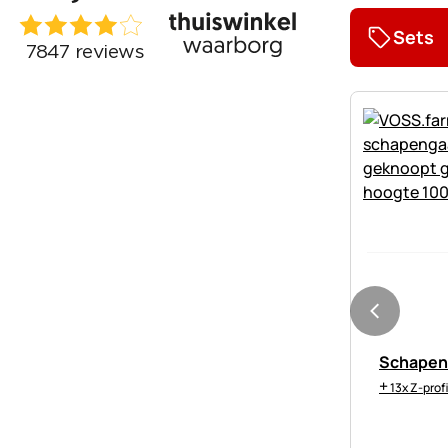
Sets
Schapen
+
13x Z-prof