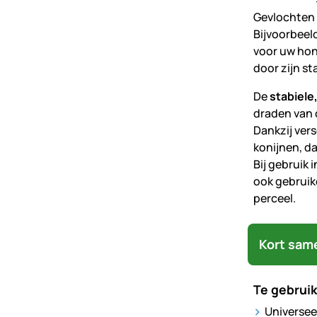
Gevlochten 
Bijvoorbeel
voor uw hon
door zijn st
De
stabiele
draden van
Dankzij ver
konijnen, d
Bij gebruik 
ook gebruik
perceel.
Kort sam
Te gebruik
Universee