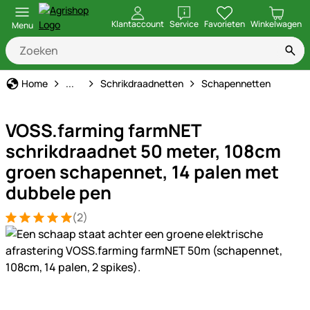
openen
Klantaccount
Service
Favorieten
Winkelwagen
Menu
Schrikdraad
Home
...
Schrikdraadnetten
Schapennetten
VOSS.farming farmNET
schrikdraadnet 50 meter, 108cm
groen schapennet, 14 palen met
dubbele pen
(2)
Beoordeling: 5 van 5 (2 beoordelingen)
2 Bewertungen
Productgalerij