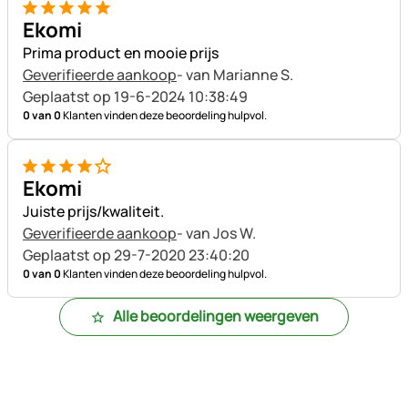
5 van 5
Ekomi
Prima product en mooie prijs
Geverifieerde aankoop
- van Marianne S.
Geplaatst op 19-6-2024 10:38:49
0 van 0
Klanten vinden deze beoordeling hulpvol.
4 van 5
Ekomi
Juiste prijs/kwaliteit.
Geverifieerde aankoop
- van Jos W.
Geplaatst op 29-7-2020 23:40:20
0 van 0
Klanten vinden deze beoordeling hulpvol.
Alle beoordelingen weergeven
Voettekst