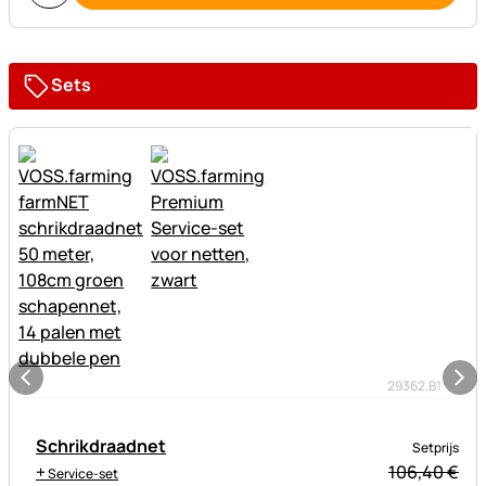
Sets
29362.B1
Schrikdraadnet
Setprijs
+
106,
40
€
Service-set