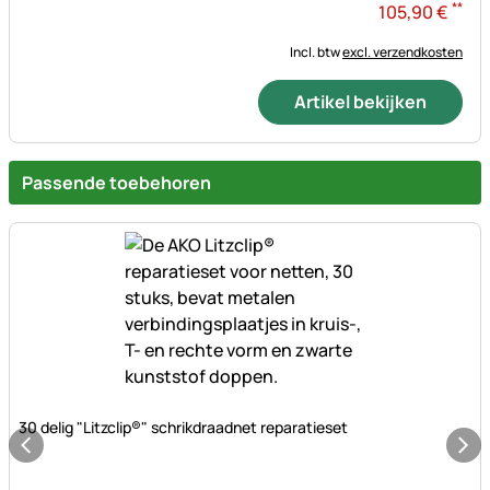
**
105
,
90
€
Incl. btw
excl. verzendkosten
Artikel bekijken
Passende toebehoren
Nog geen beoordelingen geplaatst
30 delig "Litzclip®" schrikdraadnet reparatieset