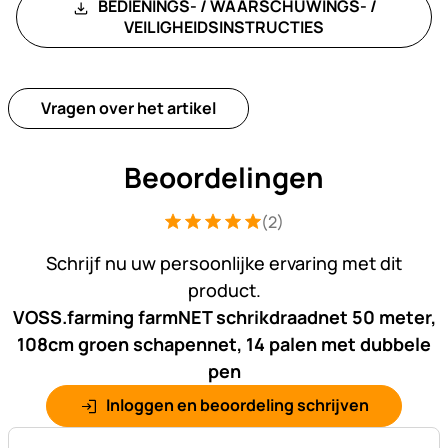
BEDIENINGS- / WAARSCHUWINGS- /
VEILIGHEIDSINSTRUCTIES
Vragen over het artikel
Beoordelingen
(2)
Beoordeling: 5 van 5 (2 beoordelingen
2 Bewertungen
Schrijf nu uw persoonlijke ervaring met dit
product.
VOSS.farming farmNET schrikdraadnet 50 meter,
108cm groen schapennet, 14 palen met dubbele
pen
Inloggen en beoordeling schrijven