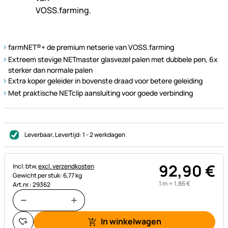
farmNET®+ de premium netserie van VOSS.farming
Extreem stevige NETmaster glasvezel palen met dubbele pen, 6x
sterker dan normale palen
Extra koper geleider in bovenste draad voor betere geleiding
Met praktische NETclip aansluiting voor goede verbinding
Leverbaar
, Levertijd:
1 - 2 werkdagen
92
,
90
€
Belastinginformatie:
Incl. btw,
excl. verzendkosten
Gewicht per stuk: 6,77 kg
1 m =
1
,
86
€
Art.nr.: 29362
In winkelwagen