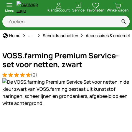
openen
Klantaccount
Service
Favorieten
Winkelwagen
Menu
Schrikdraad
Home
...
Schrikdraadnetten
Accessoires & onderdel
VOSS.farming Premium Service-
set voor netten, zwart
(2)
Beoordeling: 5 van 5 (2 beoordelingen)
2 Bewertungen
Productgalerij