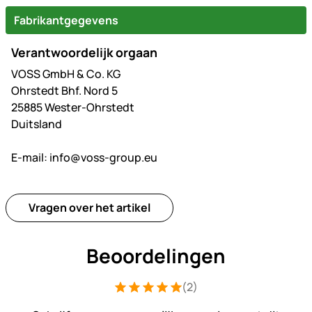
Fabrikantgegevens
Verantwoordelijk orgaan
VOSS GmbH & Co. KG
Ohrstedt Bhf. Nord 5
25885 Wester-Ohrstedt
Duitsland
E-mail:
info@voss-group.eu
Vragen over het artikel
Beoordelingen
(2)
Beoordeling: 5 van 5 (2 beoordelingen
2 Bewertungen