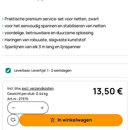
Praktische premium service-set voor netten, zwart
voor het eenvoudig spannen en stabiliseren van netten
voordelige, betrouwbare en duurzame oplossing
Haringen van robuuste, slagvaste kunststof
Spanlijnen van elk 3 m lang en lijnspanner
Leverbaar
, Levertijd:
1 - 2 werkdagen
13
,
50
€
Belastinginformatie:
Incl. btw,
excl. verzendkosten
Gewicht per stuk: 0,44 kg
Art.nr.: 27370
In winkelwagen