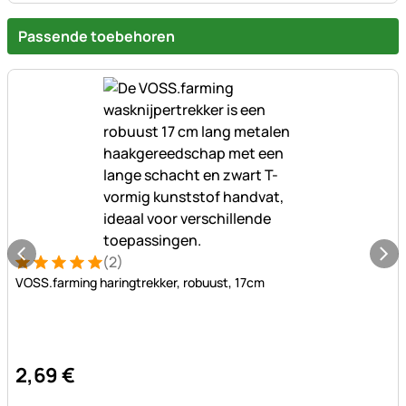
Passende toebehoren
(2)
Beoordeling: 5 van 5 (2 beoordelingen)
2 Bewertungen
VOSS.farming haringtrekker, robuust, 17cm
2
,
69
€