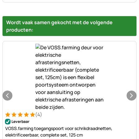
Wordt vaak samen gekocht met de volgende
producten:
(4)
Beoordeling: 5 van 5 (4 beoordelingen)
4 Bewertungen
Leverbaar
VOSS.farming toegangspoort voor schrikdraadnetten,
elektrificeerbaar, complete set, 125 cm