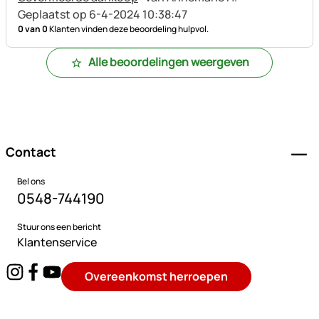
Geplaatst op 6-4-2024 10:38:47
0 van 0
Klanten vinden deze beoordeling hulpvol.
Alle beoordelingen weergeven
Voettekst
Contact
Bel ons
0548-744190
Stuur ons een bericht
Klantenservice
Overeenkomst herroepen