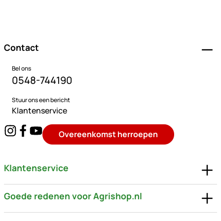
Voettekst
Contact
Bel ons
0548-744190
Stuur ons een bericht
Klantenservice
Overeenkomst herroepen
Klantenservice
Goede redenen voor Agrishop.nl