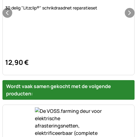
Nog geen beoordelingen geplaatst
30 delig "Litzclip®" schrikdraadnet reparatieset
12
,
90
€
Wordt vaak samen gekocht met de volgende
producten: