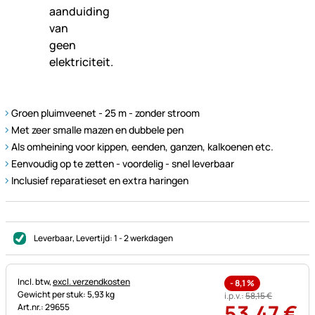
Groen pluimveenet - 25 m - zonder stroom
Met zeer smalle mazen en dubbele pen
Als omheining voor kippen, eenden, ganzen, kalkoenen etc.
Eenvoudig op te zetten - voordelig - snel leverbaar
Inclusief reparatieset en extra haringen
Leverbaar
, Levertijd:
1 - 2 werkdagen
Belastinginformatie:
Incl. btw,
excl. verzendkosten
-
8,1
%
Gewicht per stuk: 5,93 kg
i.p.v.:
58
,
15
€
53
,
47
€
Art.nr.: 29655