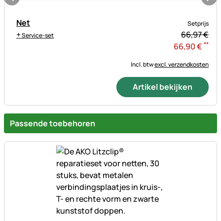
Net
Setprijs
+
66,
97
€
Service-set
**
66
,
90
€
Incl. btw
excl. verzendkosten
Artikel bekijken
Passende toebehoren