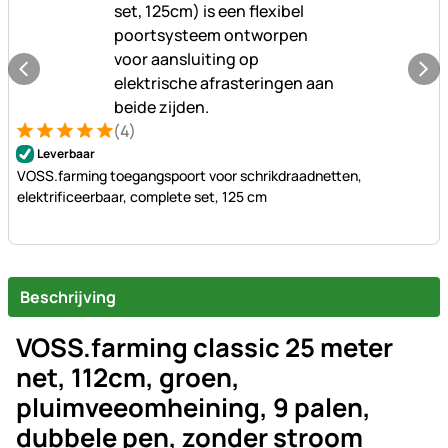
(4)
Beoordeling: 5 van 5 (4 beoordelingen)
4 Bewertungen
Leverbaar
VOSS.farming toegangspoort voor schrikdraadnetten,
elektrificeerbaar, complete set, 125 cm
Beschrijving
VOSS.farming classic 25 meter
net, 112cm, groen,
pluimveeomheining, 9 palen,
dubbele pen, zonder stroom