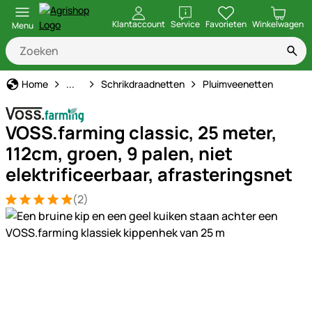
openen
Klantaccount
Service
Favorieten
Winkelwagen
Menu
Schrikdraad
Home
...
Schrikdraadnetten
Pluimveenetten
VOSS.farming classic, 25 meter,
112cm, groen, 9 palen, niet
elektrificeerbaar, afrasteringsnet
(2)
Beoordeling: 5 van 5 (2 beoordelingen)
2 Bewertungen
Productgalerij