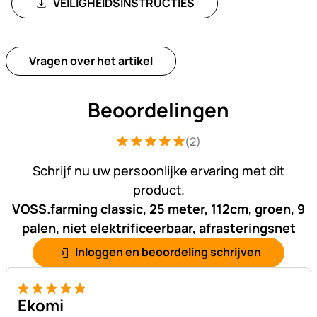
VEILIGHEIDSINSTRUCTIES
Vragen over het artikel
Beoordelingen
(2)
Beoordeling: 5 van 5 (2 beoordelingen
2 Bewertungen
Schrijf nu uw persoonlijke ervaring met dit
product.
VOSS.farming classic, 25 meter, 112cm, groen, 9
palen, niet elektrificeerbaar, afrasteringsnet
Inloggen en beoordeling schrijven
5 van 5
Ekomi