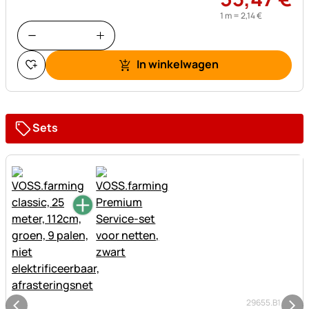
1 m =
2
,
14
€
In winkelwagen
Sets
29655.B1