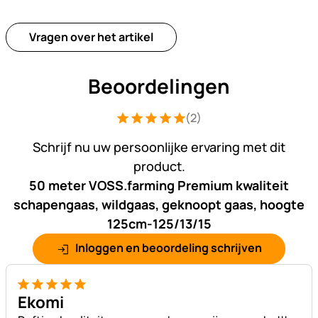
Vragen over het artikel
Beoordelingen
(2)
Beoordeling: 5 van 5 (2 beoordelingen
2 Bewertungen
Schrijf nu uw persoonlijke ervaring met dit
product.
50 meter VOSS.farming Premium kwaliteit
schapengaas, wildgaas, geknoopt gaas, hoogte
125cm-125/13/15
Inloggen en beoordeling schrijven
5 van 5
Ekomi