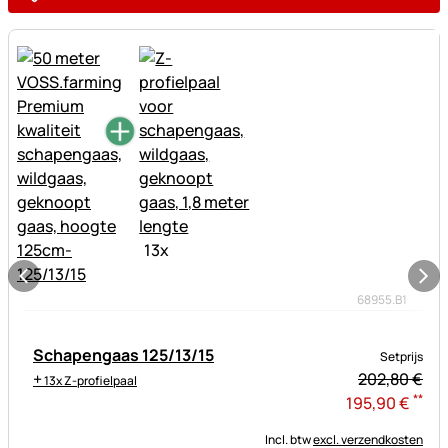
13
x
68955.B1
Schapengaas 125/13/15
Setprijs
+
202,
80
€
13x Z-profielpaal
**
195
,
90
€
Incl. btw
excl. verzendkosten