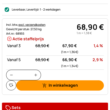
Leverbaar
, Levertijd:
1 - 2 werkdagen
68
,
90
€
Belastinginformatie:
Incl. btw,
excl. verzendkosten
Gewicht per stuk: 27,50 kg
1 m =
1
,
38
€
Art.nr.: 68955
Actie staffelprijs
statt:
Kor
Vanaf 3
68,
90
€
67,
90
€
1,4
%
(1 m =
1,
36
€
)
statt:
Kor
Vanaf 5
68,
90
€
66,
90
€
2,9
%
(1 m =
1,
34
€
)
In winkelwagen
Sets