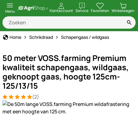
openen
Klantaccount
Service
Favorieten
Winkelwagen
Menu
Home
Schrikdraad
Schapengaas / wildgaas
50 meter VOSS.farming Premium
kwaliteit schapengaas, wildgaas,
geknoopt gaas, hoogte 125cm-
125/13/15
(2)
Beoordeling: 5 van 5 (2 beoordelingen)
2 Bewertungen
Productgalerij