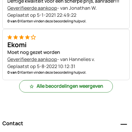
Deftige kwaliteit voor een scherpe prijs, aanrader!!!
Geverifieerde aankoop
- van Jonathan W.
Geplaatst op 5-1-2021 22:49:22
0 van 0
Klanten vinden deze beoordeling hulpvol.
4 van 5
Ekomi
Moet nog gezet worden
Geverifieerde aankoop
- van Hannelies v.
Geplaatst op 5-8-2022 10:12:31
0 van 0
Klanten vinden deze beoordeling hulpvol.
Alle beoordelingen weergeven
Voettekst
Contact