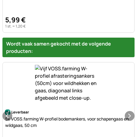
5
,
99
€
1 st. =
1
,
20
€
Wordt vaak samen gekocht met de volgende
producten:
Nog geen beoordelingen geplaatst
Leverbaar
5x VOSS.farming W-profiel bodemankers, voor schapengaas en
wildgaas, 50 cm