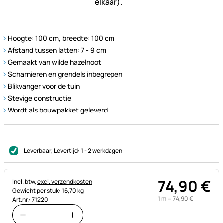
Hoogte: 100 cm, breedte: 100 cm
Afstand tussen latten: 7 - 9 cm
Gemaakt van wilde hazelnoot
Scharnieren en grendels inbegrepen
Blikvanger voor de tuin
Stevige constructie
Wordt als bouwpakket geleverd
Leverbaar
, Levertijd:
1 - 2 werkdagen
74
,
90
€
Belastinginformatie:
Incl. btw,
excl. verzendkosten
Gewicht per stuk: 16,70 kg
1 m =
74
,
90
€
Art.nr.: 71220