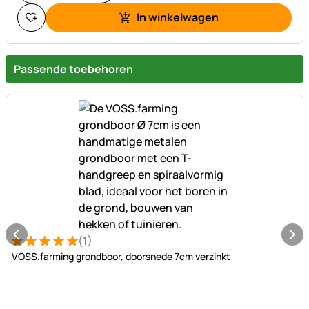
In winkelwagen
Passende toebehoren
(1)
Beoordeling: 5 van 5 (1 beoordelingen)
1 Bewertung
VOSS.farming grondboor, doorsnede 7cm verzinkt