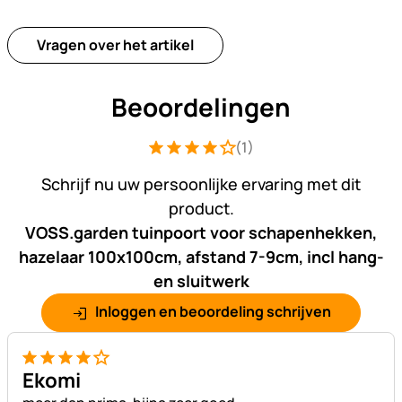
Vragen over het artikel
Beoordelingen
(1)
Beoordeling: 4 van 5 (1 beoordelingen
1 Bewertung
Schrijf nu uw persoonlijke ervaring met dit
product.
VOSS.garden tuinpoort voor schapenhekken,
hazelaar 100x100cm, afstand 7-9cm, incl hang-
en sluitwerk
Inloggen en beoordeling schrijven
4 van 5
Ekomi