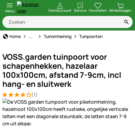
openen
Klantaccount
Service
Favorieten
Winkelwagen
Menu
Stal & Erf
Home
...
Tuinomheining
Tuinpoorten
VOSS.garden tuinpoort voor
schapenhekken, hazelaar
100x100cm, afstand 7-9cm, incl
hang- en sluitwerk
(1)
Beoordeling: 4 van 5 (1 beoordelingen)
1 Bewertung
Productgalerij