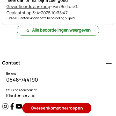
meer dan prima, bijna zeer goed
Geverifieerde aankoop
- van Bertus G.
Geplaatst op 3-4-2025 10:38:47
0 van 0
Klanten vinden deze beoordeling hulpvol.
Alle beoordelingen weergeven
Voettekst
Contact
Bel ons
0548-744190
Stuur ons een bericht
Klantenservice
Overeenkomst herroepen