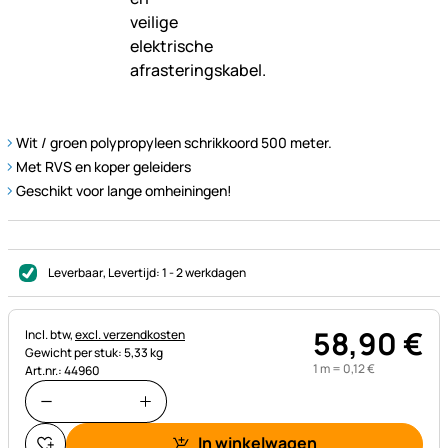
Wit / groen polypropyleen schrikkoord 500 meter.
Met RVS en koper geleiders
Geschikt voor lange omheiningen!
Leverbaar
, Levertijd:
1 - 2 werkdagen
58
,
90
€
Belastinginformatie:
Incl. btw,
excl. verzendkosten
Gewicht per stuk: 5,33 kg
1 m =
0
,
12
€
Art.nr.: 44960
In winkelwagen