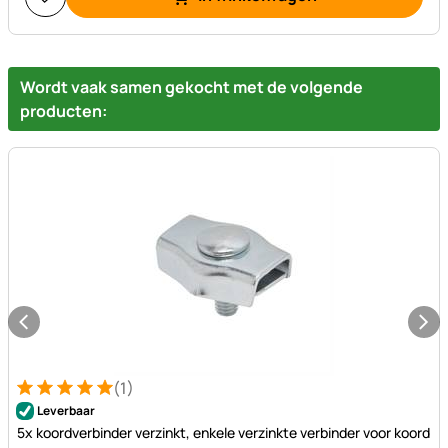
Wordt vaak samen gekocht met de volgende
producten:
(1)
Beoordeling: 5 van 5 (1 beoordelingen)
1 Bewertung
Leverbaar
5x koordverbinder verzinkt, enkele verzinkte verbinder voor koord