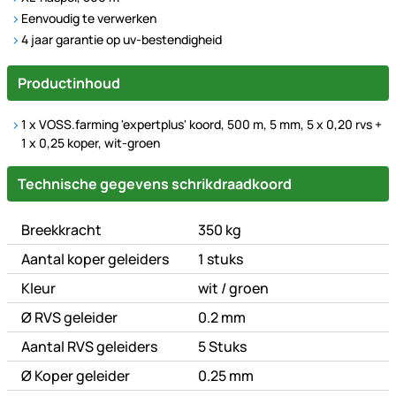
Eenvoudig te verwerken
4 jaar garantie op uv-bestendigheid
Productinhoud
1 x VOSS.farming 'expertplus' koord, 500 m, 5 mm, 5 x 0,20 rvs +
1 x 0,25 koper, wit-groen
Technische Daten
Technische gegevens schrikdraadkoord
Breekkracht
350 kg
Aantal koper geleiders
1 stuks
of
Kleur
wit
/
groen
Ø RVS geleider
0.2 mm
Aantal RVS geleiders
5 Stuks
Ø Koper geleider
0.25 mm