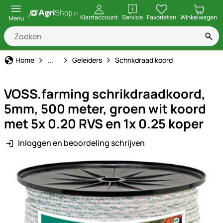
openen
Klantaccount
Service
Favorieten
Winkelwagen
Menu
Schrikdraad
Home
...
Geleiders
Schrikdraad koord
VOSS.farming schrikdraadkoord,
5mm, 500 meter, groen wit koord
met 5x 0.20 RVS en 1x 0.25 koper
Inloggen en beoordeling schrijven
Productgalerij