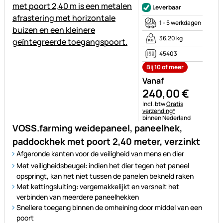
Leverbaar
1 - 5 werkdagen
36,20 kg
45403
Bij 10 of meer
Vanaf
240
,
00
€
Belastinginformatie:
Incl. btw
Gratis
verzending*
binnen Nederland
VOSS.farming weidepaneel, paneelhek,
paddockhek met poort 2,40 meter, verzinkt
Afgeronde kanten voor de veiligheid van mens en dier
Met veiligheidsbeugel: indien het dier tegen het paneel
opspringt, kan het niet tussen de panelen bekneld raken
Met kettingsluiting: vergemakkelijkt en versnelt het
verbinden van meerdere paneelhekken
Snellere toegang binnen de omheining door middel van een
poort