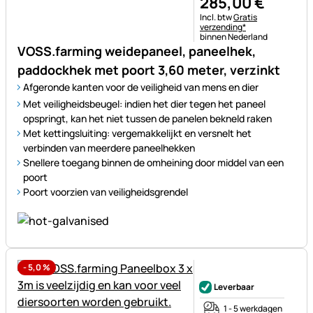
285
,
00
€
Belastinginformatie:
Incl. btw
Gratis
verzending*
binnen Nederland
VOSS.farming weidepaneel, paneelhek,
paddockhek met poort 3,60 meter, verzinkt
Afgeronde kanten voor de veiligheid van mens en dier
Met veiligheidsbeugel: indien het dier tegen het paneel
opspringt, kan het niet tussen de panelen bekneld raken
Met kettingsluiting: vergemakkelijkt en versnelt het
verbinden van meerdere paneelhekken
Snellere toegang binnen de omheining door middel van een
poort
Poort voorzien van veiligheidsgrendel
-
5,0
%
Nog geen beoordelingen gepl
Leverbaar
1 - 5 werkdagen