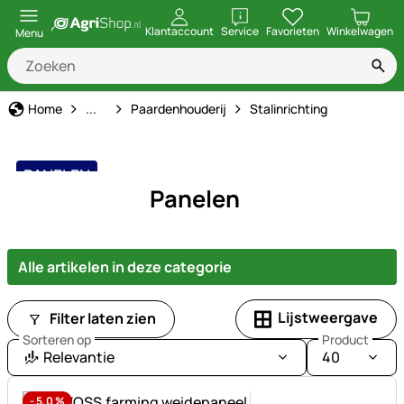
openen
Klantaccount
Service
Favorieten
Winkelwagen
Menu
Dierbenodigdheden
Home
...
Paardenhouderij
Stalinrichting
PANELEN
Panelen
Alle artikelen in deze categorie
Lijstweergave
Filter laten zien
Sorteren op
Product
Relevantie
40
-
5,0
%