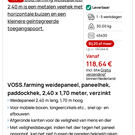
Nog geen beoordelingen gepl
Leverbaar
1 - 5 werkdagen
30,00 kg
45430
Bij 20 of meer
i.p.v.:
137
,
64
€
Vanaf
118
,
64
€
Belastinginformatie:
Incl. btw
Gratis
verzending*
binnen Nederland
VOSS.farming weidepaneel, paneelhek,
paddockhek, 2,40 x 1,70 meter, verzinkt
Weidepaneel 2,40 m lang, 1,70 m hoog
Voor mobiele boxen, longeercirkels etc., snel op- en
afbouwen
Afgeronde kanten voor de veiligheid van mens en dier
Met veiligheidsbeugel, indien het dier tegen het paneel
opspringt, kan het niet tussen de panelen bekneld raken