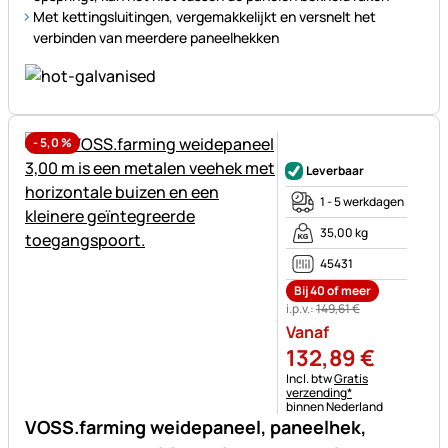
Met kettingsluitingen, vergemakkelijkt en versnelt het
verbinden van meerdere paneelhekken
-
5,0
%
Nog geen beoordelingen gepl
Leverbaar
1 - 5 werkdagen
35,00 kg
45431
Bij 40 of meer
i.p.v.:
149
,
61
€
Vanaf
132
,
89
€
Belastinginformatie:
Incl. btw
Gratis
verzending*
binnen Nederland
VOSS.farming weidepaneel, paneelhek,