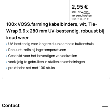
2
,
95
€
Belastinginformatie:
Incl. btw
excl.
verzendkosten
1 st. =
0
,
03
€
100x VOSS.farming kabelbinders, wit, Tie-
Wrap 3,6 x 280 mm UV-bestendig, robuust bij
koud weer
UV-bestendig voor langere duurzaamheid buitenshuis
Robuust, zelfs bij lage temperaturen
Geschikt voor het bevestigen van dekzeilen
veelzijdig te gebruiken in stallen en omheiningen
praktische set met 100 stuks
Voettekst
Contact