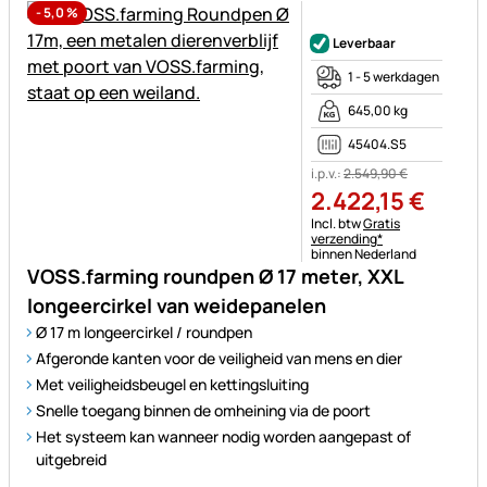
-
5,0
%
Nog geen beoordelingen gepl
Leverbaar
1 - 5 werkdagen
645,00 kg
45404.S5
i.p.v.:
2.549
,
90
€
2.422
,
15
€
Belastinginformatie:
Incl. btw
Gratis
verzending*
binnen Nederland
VOSS.farming roundpen Ø 17 meter, XXL
longeercirkel van weidepanelen
Ø 17 m longeercirkel / roundpen
Afgeronde kanten voor de veiligheid van mens en dier
Met veiligheidsbeugel en kettingsluiting
Snelle toegang binnen de omheining via de poort
Het systeem kan wanneer nodig worden aangepast of
uitgebreid