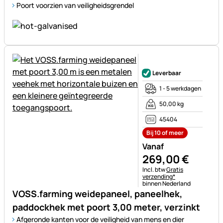
Poort voorzien van veiligheidsgrendel
Nog geen beoordelingen gepl
Leverbaar
1 - 5 werkdagen
50,00 kg
45404
Bij 10 of meer
Vanaf
269
,
00
€
Belastinginformatie:
Incl. btw
Gratis
verzending*
binnen Nederland
VOSS.farming weidepaneel, paneelhek,
paddockhek met poort 3,00 meter, verzinkt
Afgeronde kanten voor de veiligheid van mens en dier