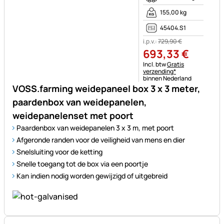
155,00 kg
45404.S1
i.p.v.:
729
,
90
€
693
,
33
€
Belastinginformatie:
Incl. btw
Gratis
verzending*
binnen Nederland
VOSS.farming weidepaneel box 3 x 3 meter,
paardenbox van weidepanelen,
weidepanelenset met poort
Paardenbox van weidepanelen 3 x 3 m, met poort
Afgeronde randen voor de veiligheid van mens en dier
Snelsluiting voor de ketting
Snelle toegang tot de box via een poortje
Kan indien nodig worden gewijzigd of uitgebreid