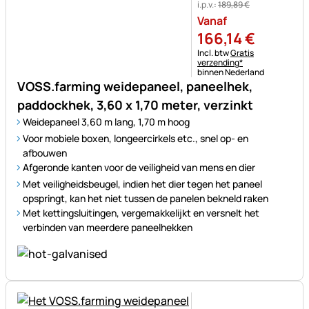
i.p.v.:
189
,
89
€
Vanaf
166
,
14
€
Belastinginformatie:
Incl. btw
Gratis
verzending*
binnen Nederland
VOSS.farming weidepaneel, paneelhek,
paddockhek, 3,60 x 1,70 meter, verzinkt
Weidepaneel 3,60 m lang, 1,70 m hoog
Voor mobiele boxen, longeercirkels etc., snel op- en
afbouwen
Afgeronde kanten voor de veiligheid van mens en dier
Met veiligheidsbeugel, indien het dier tegen het paneel
opspringt, kan het niet tussen de panelen bekneld raken
Met kettingsluitingen, vergemakkelijkt en versnelt het
verbinden van meerdere paneelhekken
Nog geen beoordelingen gepl