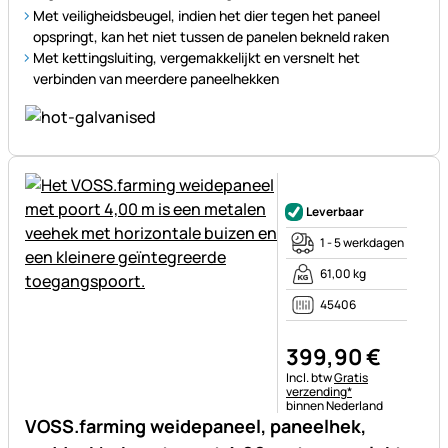
Met veiligheidsbeugel, indien het dier tegen het paneel
opspringt, kan het niet tussen de panelen bekneld raken
Met kettingsluiting, vergemakkelijkt en versnelt het
verbinden van meerdere paneelhekken
Nog geen beoordelingen gepl
Leverbaar
1 - 5 werkdagen
61,00 kg
45406
399
,
90
€
Belastinginformatie:
Incl. btw
Gratis
verzending*
binnen Nederland
VOSS.farming weidepaneel, paneelhek,