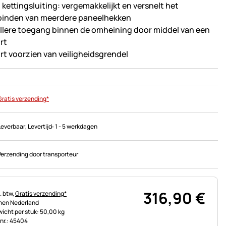
 kettingsluiting: vergemakkelijkt en versnelt het
binden van meerdere paneelhekken
llere toegang binnen de omheining door middel van een
rt
rt voorzien van veiligheidsgrendel
Gratis verzending*
Leverbaar
, Levertijd:
1 - 5 werkdagen
Verzending door transporteur
316
,
90
€
astinginformatie:
. btw,
Gratis verzending*
nen Nederland
icht per stuk: 50,00 kg
.nr.: 45404