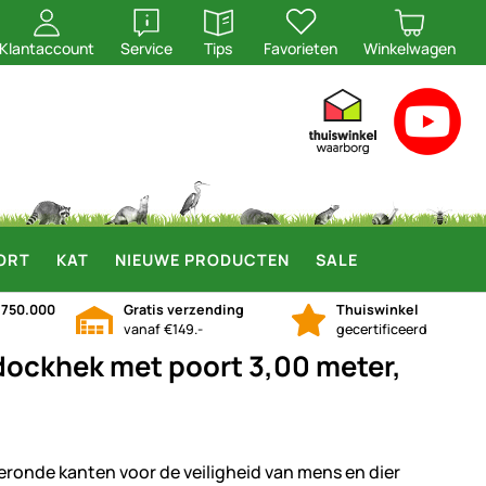
openen
openen
Klantaccount
Service
Tips
Favorieten
Winkelwagen
ORT
KAT
NIEUWE PRODUCTEN
SALE
n
750.000
Gratis verzending
Thuiswinkel
vanaf €149.-
gecertificeerd
ockhek met poort 3,00 meter,
eronde kanten voor de veiligheid van mens en dier