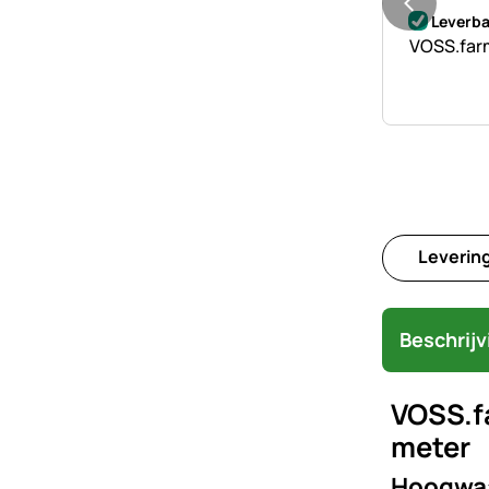
Nog geen 
Leverba
VOSS.farm
Leverin
Beschrijv
VOSS.fa
meter
Hoogwaa