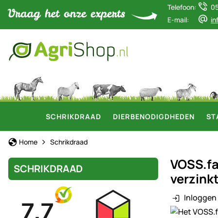
Telefoon:
0
E-mail:
in
SCHRIKDRAAD
DIERBENODIGDHEDEN
ST
Home
Schrikdraad
VOSS.fa
SCHRIKDRAAD
verzink
Inloggen 
Productgaler