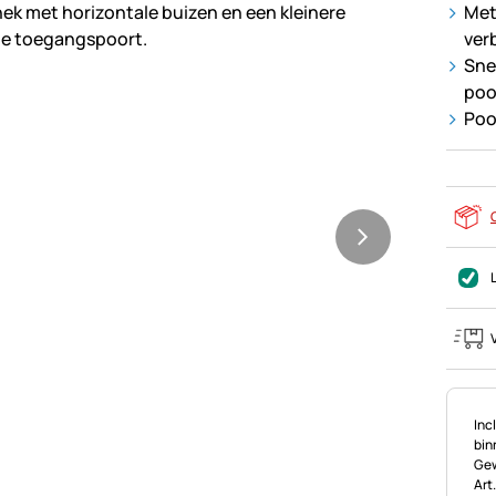
Met
ver
Sne
poo
Poo
Bel
Incl
bin
Gew
Art