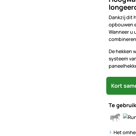
longeerc
Dankzij dit
opbouwen en
Wanneer u u
combineren 
De hekken w
systeem van
paneelhekken
Kort sam
Te gebruik
Het omhe