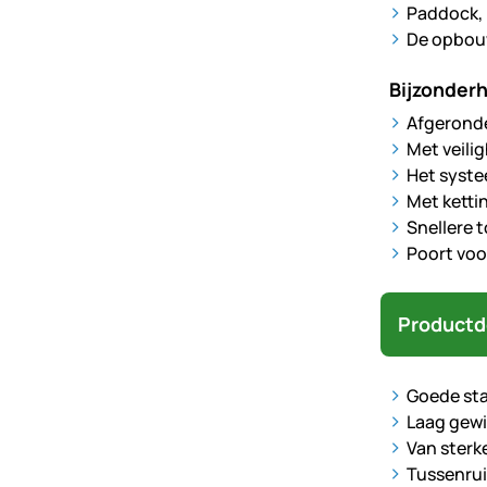
Paddock, 
De opbouw
Bijzonder
Afgeronde
Met veili
Het syste
Met ketti
Snellere 
Poort voo
Productd
Goede sta
Laag gew
Van sterk
Tussenrui