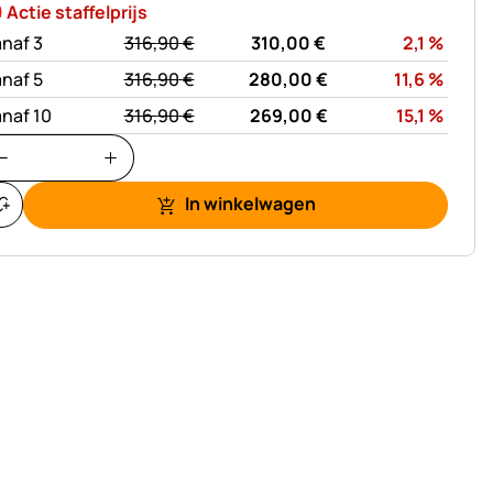
Actie staffelprijs
statt:
Korti
naf 3
316,
90
€
310,
00
€
2,1
%
statt:
Korti
naf 5
316,
90
€
280,
00
€
11,6
%
statt:
Korti
naf 10
316,
90
€
269,
00
€
15,1
%
In winkelwagen