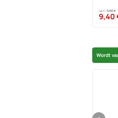
i.p.v.:
9
,
90
€
9
,
40
Wordt va