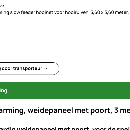
beoordelingen geplaatst
ar
ing slow feeder hooinet voor hooiruiven, 3,60 x 3,60 meter,
g door transporteur
ing
rming, weidepaneel met poort, 3 met
rdig weidepaneel met poort, voor de snel