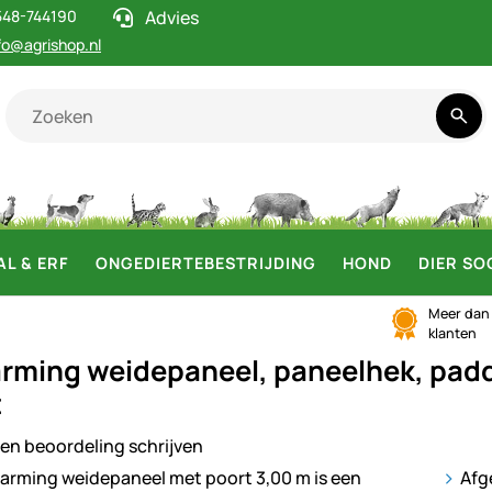
548-744190
Advies
fo@agrishop.nl
AL & ERF
ONGEDIERTEBESTRIJDING
HOND
DIER SO
Meer da
klanten
rming weidepaneel, paneelhek, padd
t
en beoordeling schrijven
ij
Afg