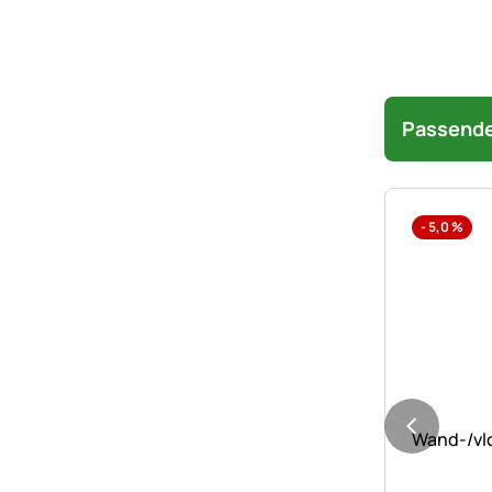
Passende
-
5,0
%
Nog geen 
Wand-/vlo