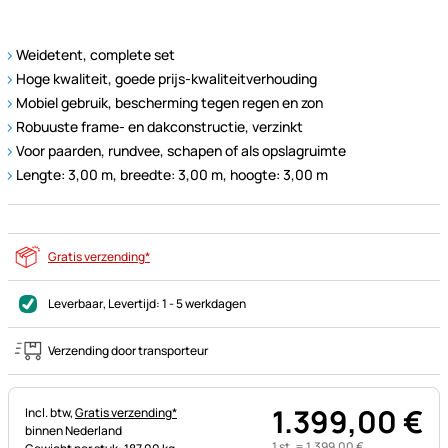
Weidetent, complete set
Hoge kwaliteit, goede prijs-kwaliteitverhouding
Mobiel gebruik, bescherming tegen regen en zon
Robuuste frame- en dakconstructie, verzinkt
Voor paarden, rundvee, schapen of als opslagruimte
Lengte: 3,00 m, breedte: 3,00 m, hoogte: 3,00 m
Gratis verzending*
Leverbaar
, Levertijd:
1 - 5 werkdagen
Verzending door transporteur
1.399
,
00
€
Belastinginformatie:
Incl. btw,
Gratis verzending*
binnen Nederland
1 st. =
1.399
,
00
€