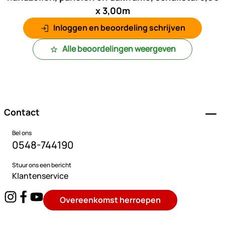
x 3,00m
Inloggen en beoordeling schrijven
Alle beoordelingen weergeven
Voettekst
Contact
Bel ons
0548-744190
Stuur ons een bericht
Klantenservice
Overeenkomst herroepen