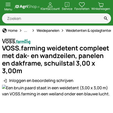
openen
Klantaccount
Service
Favorieten
Winkelwagen
Menu
Schrikdraad
Home
...
Weidepanelen
Weidetenten & opslagtenten
VOSS.farming weidetent compleet
met dak- en wandzeilen, panelen
en dakframe, schuilstal 3,00 x
3,00m
Inloggen en beoordeling schrijven
Productgalerij