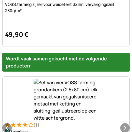
Nog geen beoordelingen geplaatst
VOSS.farming zijzeil voor weidetent 3x3m, vervangingszeil
280g/m²
49
,
90
€
Wordt vaak samen gekocht met de volgende
producten:
(1)
Beoordeling: 4 van 5 (1 beoordelingen)
1 Bewertung
Leverbaar