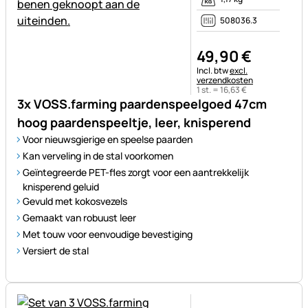
508036.3
49
,
90
€
Belastinginformatie:
Incl. btw
excl.
verzendkosten
1 st. =
16
,
63
€
3x VOSS.farming paardenspeelgoed 47cm
hoog paardenspeeltje, leer, knisperend
Voor nieuwsgierige en speelse paarden
Kan verveling in de stal voorkomen
Geïntegreerde PET-fles zorgt voor een aantrekkelijk
knisperend geluid
Gevuld met kokosvezels
Gemaakt van robuust leer
Met touw voor eenvoudige bevestiging
Versiert de stal
Nog geen beoordelingen gepl