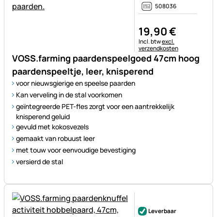
508036
19
,
90
€
Belastinginformatie:
Incl. btw
excl.
verzendkosten
VOSS.farming paardenspeelgoed 47cm hoog
paardenspeeltje, leer, knisperend
voor nieuwsgierige en speelse paarden
Kan verveling in de stal voorkomen
geïntegreerde PET-fles zorgt voor een aantrekkelijk
knisperend geluid
gevuld met kokosvezels
gemaakt van robuust leer
met touw voor eenvoudige bevestiging
versierd de stal
Nog geen beoordelingen gepl
Leverbaar