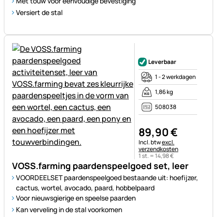
Met touw voor eenvoudige bevestiging
Versiert de stal
Nog geen beoordelingen gepl
Leverbaar
1 - 2 werkdagen
1,86 kg
508038
89
,
90
€
Belastinginformatie:
Incl. btw
excl.
verzendkosten
1 st. =
14
,
98
€
VOSS.farming paardenspeelgoed set, leer
VOORDEELSET paardenspeelgoed bestaande uit: hoefijzer,
cactus, wortel, avocado, paard, hobbelpaard
Voor nieuwsgierige en speelse paarden
Kan verveling in de stal voorkomen