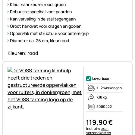
Kleur naar keuze: rood, groen
Robuuste speelbal voor paarden
Kan verveling in de stal tegengaan
Groot handvat voor dragen en gooien
Oppervlak met structuur voor betere grip
Diameter ca. 26 cm, kleur rood
Kleuren: rood
Nog geen beoordelingen gepl
Leverbaar
1 - 2 werkdagen
7,18 kg
5080222
119
,
90
€
Belastinginformatie:
Incl. btw
excl.
verzendkosten