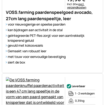
Belastinginformatie:
Incl. btw
excl.
verzendkosten
VOSS.farming paardenspeelgoed avocado,
27cm lang paardenspeeltje, leer
voor nieuwsgierige en speelse paarden
kan bijdragen aan activiteit in de stal
geïntegreerde PET-fles zorgt voor een aantrekkelijk
knisperend geluid
gevuld met kokosvezels
Gemaakt van robuust leer
met touw voor eenvoudige bevestiging
siert de box
Nog geen beoordelingen gepl
Leverbaar
1 - 2 werkdagen
0,39 kg