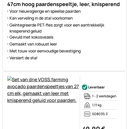
47cm hoog paardenspeeltje, leer, knisperend
Voor nieuwsgierige en speelse paarden
Kan verveling in de stal voorkomen
Geïntegreerde PET-fles zorgt voor een aantrekkelijk
knisperend geluid
Gevuld met kokosvezels
Gemaakt van robuust leer
Met touw voor eenvoudige bevestiging
Versiert de stal
Nog geen beoordelingen gepl
Leverbaar
1 - 2 werkdagen
1,11 kg
508035.3
49
,
90
€