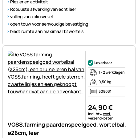
Plezier en activiteit
Robuuste afwerking van echt leer
vulling van kokosvezel
open touw voor eenvoudige bevestiging
biedt ruimte aan maximaal 12 wortels
Nog geen beoordelingen gepl
Leverbaar
1 - 2 werkdagen
0,50 kg
508031
24
,
90
€
Belastinginformatie:
Incl. btw
excl.
verzendkosten
VOSS.farming paardenspeelgoed, wortelbal,
ø26cm, leer