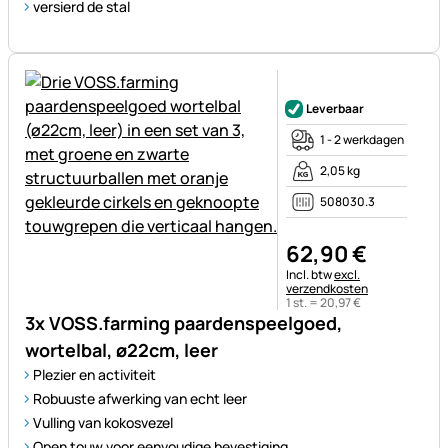
versierd de stal
Nog geen beoordelingen gepl
Leverbaar
1 - 2 werkdagen
2,05 kg
508030.3
62
,
90
€
Belastinginformatie:
Incl. btw
excl.
verzendkosten
1 st. =
20
,
97
€
3x VOSS.farming paardenspeelgoed,
wortelbal, ø22cm, leer
Plezier en activiteit
Robuuste afwerking van echt leer
Vulling van kokosvezel
Open touw voor eenvoudige bevestiging