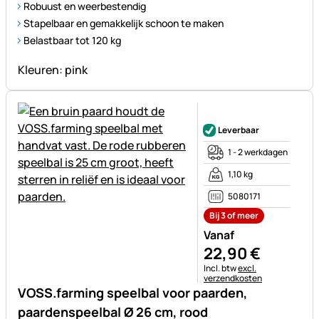
Robuust en weerbestendig
Stapelbaar en gemakkelijk schoon te maken
Belastbaar tot 120 kg
Kleuren: pink
Nog geen beoordelingen gepl
Leverbaar
1 - 2 werkdagen
1,10 kg
5080171
Bij 3 of meer
Vanaf
22
,
90
€
Belastinginformatie:
Incl. btw
excl.
verzendkosten
VOSS.farming speelbal voor paarden,
paardenspeelbal Ø 26 cm, rood