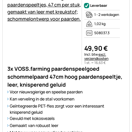
Leverbaar
1 - 2 werkdagen
1,02 kg
508037.3
49
,
90
€
Belastinginformatie:
Incl. btw
excl.
verzendkosten
1 st. =
16
,
63
€
3x VOSS.farming paardenspeelgoed
schommelpaard 47cm hoog paardenspeeltje,
leer, knisperend geluid
Voor nieuwsgierige en speelse paarden
Kan verveling in de stal voorkomen
Geïntegreerde PET-fles zorgt voor een interessant
knisperend geluid
Gevuld met kokosvezels
Gemaakt van robuust leer