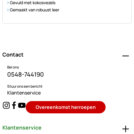
Gevuld met kokosvezels
Gemaakt van robuust leer
Voettekst
Contact
Bel ons
0548-744190
Stuur ons een bericht
Klantenservice
Overeenkomst herroepen
Klantenservice