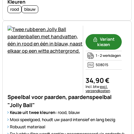
Kleuren
rood
blauw
Nog geen beoordelingen gepl
Variant
kiezen
1 - 2 werkdagen
508015
34
,
90
€
Belastinginformatie:
Incl. btw
excl.
verzendkosten
Speelbal voor paarden, paardenspeelbal
"Jolly Ball"
Keuze uit twee kleuren:
rood, blauw
Mooi speelgoed, houdt uw paard intensief en lang bezig
Robuust materiaal
De luchtvulling wordt continu gecompenseerd via onderdruk