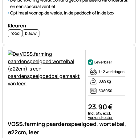
en een speciaal ventiel
Optimaal voor op de weide, in de paddock of in de box
Kleuren
rood
blauw
Nog geen beoordelingen gepl
Leverbaar
1 - 2 werkdagen
0,69 kg
508030
23
,
90
€
Belastinginformatie:
Incl. btw
excl.
verzendkosten
VOSS.farming paardenspeelgoed, wortelbal,
ø22cm, leer