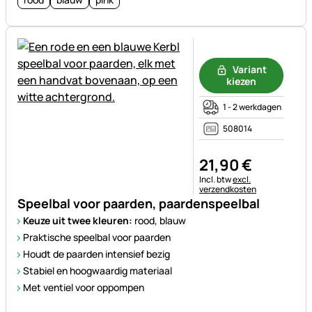
Nog geen beoordelingen gepl
Variant
kiezen
1 - 2 werkdagen
508014
21
,
90
€
Belastinginformatie:
Incl. btw
excl.
verzendkosten
Speelbal voor paarden, paardenspeelbal
Keuze uit twee kleuren:
rood, blauw
Praktische speelbal voor paarden
Houdt de paarden intensief bezig
Stabiel en hoogwaardig materiaal
Met ventiel voor oppompen