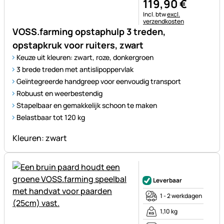
119
,
90
€
Belastinginformatie:
Incl. btw
excl.
verzendkosten
VOSS.farming opstaphulp 3 treden,
opstapkruk voor ruiters, zwart
Keuze uit kleuren: zwart, roze, donkergroen
3 brede treden met antislipoppervlak
Geïntegreerde handgreep voor eenvoudig transport
Robuust en weerbestendig
Stapelbaar en gemakkelijk schoon te maken
Belastbaar tot 120 kg
Kleuren: zwart
Nog geen beoordelingen gepl
Leverbaar
1 - 2 werkdagen
1,10 kg