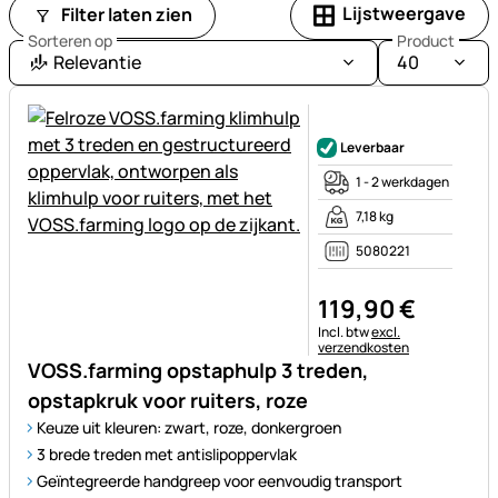
Lijstweergave
Filter laten zien
Sorteren op
Product
Relevantie
40
Nog geen beoordelingen gepl
Leverbaar
1 - 2 werkdagen
7,18 kg
5080221
119
,
90
€
Belastinginformatie:
Incl. btw
excl.
verzendkosten
VOSS.farming opstaphulp 3 treden,
opstapkruk voor ruiters, roze
Keuze uit kleuren: zwart, roze, donkergroen
3 brede treden met antislipoppervlak
Geïntegreerde handgreep voor eenvoudig transport