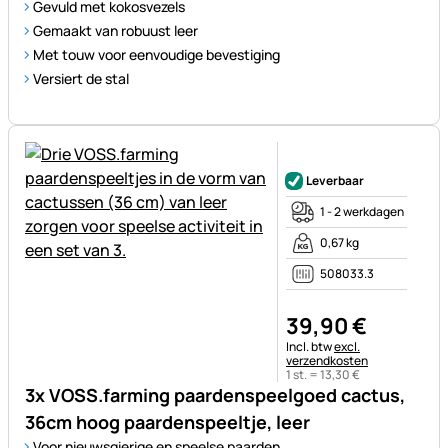
Gevuld met kokosvezels
Gemaakt van robuust leer
Met touw voor eenvoudige bevestiging
Versiert de stal
Nog geen beoordelingen gepl
Leverbaar
1 - 2 werkdagen
0,67 kg
508033.3
39
,
90
€
Belastinginformatie:
Incl. btw
excl.
verzendkosten
1 st. =
13
,
30
€
3x VOSS.farming paardenspeelgoed cactus,
36cm hoog paardenspeeltje, leer
Voor nieuwsgierige en speelse paarden