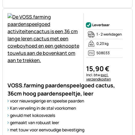
Nog geen beoordelingen gepl
Leverbaar
1 - 2 werkdagen
0,23 kg
508033
15
,
90
€
Belastinginformatie:
Incl. btw
excl.
verzendkosten
VOSS.farming paardenspeelgoed cactus,
36cm hoog paardenspeeltje, leer
voor nieuwsgierige en speelse paarden
Kan verveling in de stal voorkomen
gevuld met kokosvezels
gemaakt van robuust leer
met touw voor eenvoudige bevestiging