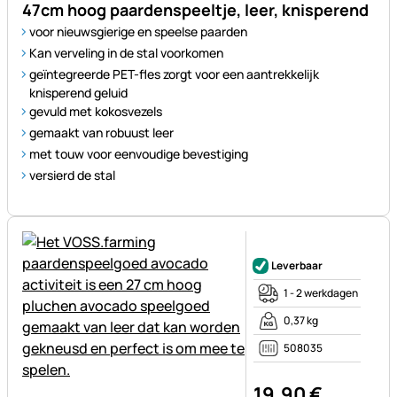
47cm hoog paardenspeeltje, leer, knisperend
voor nieuwsgierige en speelse paarden
Kan verveling in de stal voorkomen
geïntegreerde PET-fles zorgt voor een aantrekkelijk
knisperend geluid
gevuld met kokosvezels
gemaakt van robuust leer
met touw voor eenvoudige bevestiging
versierd de stal
Nog geen beoordelingen gepl
Leverbaar
1 - 2 werkdagen
0,37 kg
508035
19
,
90
€