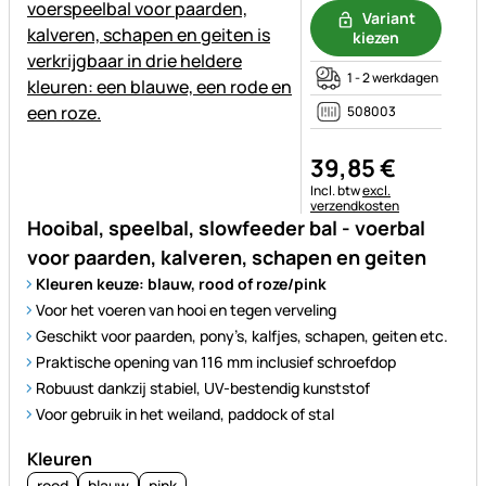
Variant
kiezen
1 - 2 werkdagen
508003
39
,
85
€
Belastinginformatie:
Incl. btw
excl.
verzendkosten
Hooibal, speelbal, slowfeeder bal - voerbal
voor paarden, kalveren, schapen en geiten
Kleuren keuze: blauw, rood of roze/pink
Voor het voeren van hooi en tegen verveling
Geschikt voor paarden, pony’s, kalfjes, schapen, geiten etc.
Praktische opening van 116 mm inclusief schroefdop
Robuust dankzij stabiel, UV-bestendig kunststof
Voor gebruik in het weiland, paddock of stal
Kleuren
rood
blauw
pink