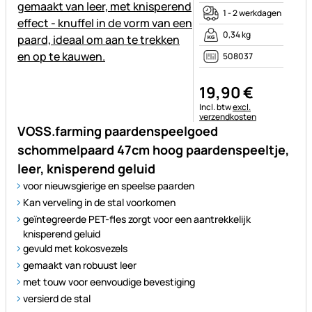
1 - 2 werkdagen
0,34 kg
508037
19
,
90
€
Belastinginformatie:
Incl. btw
excl.
verzendkosten
VOSS.farming paardenspeelgoed
schommelpaard 47cm hoog paardenspeeltje,
leer, knisperend geluid
voor nieuwsgierige en speelse paarden
Kan verveling in de stal voorkomen
geïntegreerde PET-fles zorgt voor een aantrekkelijk
knisperend geluid
gevuld met kokosvezels
gemaakt van robuust leer
met touw voor eenvoudige bevestiging
versierd de stal