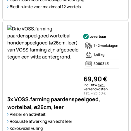
Biedt ruimte voor maximaal 12 wortels
Nog geen beoordelingen gepl
Leverbaar
1 - 2 werkdagen
1,48 kg
508031.3
69
,
90
€
Belastinginformatie:
Incl. btw
excl.
verzendkosten
1 st. =
23
,
30
€
3x VOSS.farming paardenspeelgoed,
wortelbal, ø26cm, leer
Plezier en activiteit
Robuuste afwerking van echt leer
Kokosvezel vulling