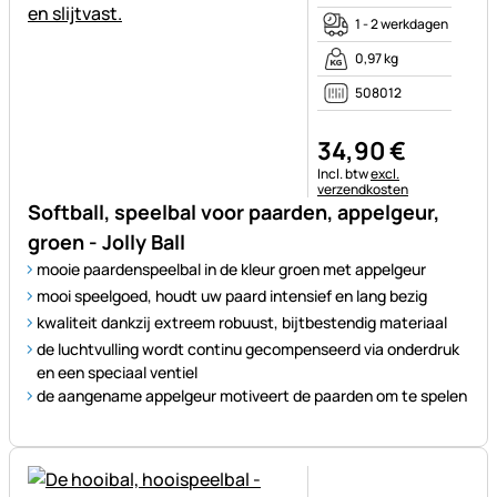
1 - 2 werkdagen
0,97 kg
508012
34
,
90
€
Belastinginformatie:
Incl. btw
excl.
verzendkosten
Softball, speelbal voor paarden, appelgeur,
groen - Jolly Ball
mooie paardenspeelbal in de kleur groen met appelgeur
mooi speelgoed, houdt uw paard intensief en lang bezig
kwaliteit dankzij extreem robuust, bijtbestendig materiaal
de luchtvulling wordt continu gecompenseerd via onderdruk
en een speciaal ventiel
de aangename appelgeur motiveert de paarden om te spelen
Nog geen beoordelingen gepl