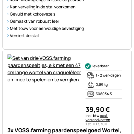
Kan verveling in de stal voorkomen
Gevuld met kokosvezels
Gemaakt van robuust leer
Met touw voor eenvoudige bevestiging
Versiert de stal
Nog geen beoordelingen gepl
Leverbaar
1 - 2 werkdagen
0,89 kg
508034.3
39
,
90
€
Belastinginformatie:
Incl. btw
excl.
verzendkosten
1 st. =
13
,
30
€
3x VOSS.farming paardenspeelgoed Wortel,