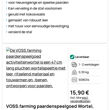
voor nieuwsgierige en speelse paarden
Kan verveling in de stal voorkomen
gevuld met kokosvezels
gemaakt van robuust leer
met touw voor eenvoudige bevestiging
versierd de stal
Nog geen beoordelingen gepl
Leverbaar
1 - 2 werkdagen
0,30 kg
508034
15
,
90
€
Belastinginformatie:
Incl. btw
excl.
verzendkosten
VOSS.farming paardenspeelgoed Wortel,