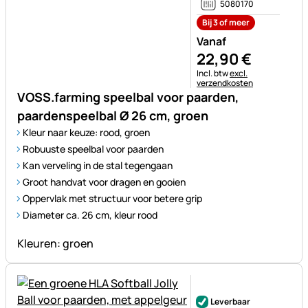
5080170
Bij 3 of meer
Vanaf
22
,
90
€
Belastinginformatie:
Incl. btw
excl.
verzendkosten
VOSS.farming speelbal voor paarden,
paardenspeelbal Ø 26 cm, groen
Kleur naar keuze: rood, groen
Robuuste speelbal voor paarden
Kan verveling in de stal tegengaan
Groot handvat voor dragen en gooien
Oppervlak met structuur voor betere grip
Diameter ca. 26 cm, kleur rood
Kleuren: groen
Nog geen beoordelingen gepl
Leverbaar