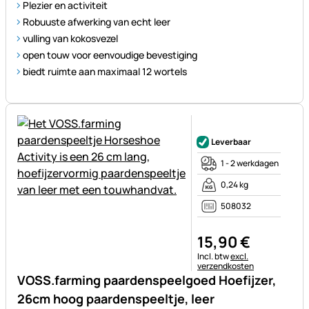
Plezier en activiteit
Robuuste afwerking van echt leer
vulling van kokosvezel
open touw voor eenvoudige bevestiging
biedt ruimte aan maximaal 12 wortels
Nog geen beoordelingen gepl
Leverbaar
1 - 2 werkdagen
0,24 kg
508032
15
,
90
€
Belastinginformatie:
Incl. btw
excl.
verzendkosten
VOSS.farming paardenspeelgoed Hoefijzer,
26cm hoog paardenspeeltje, leer