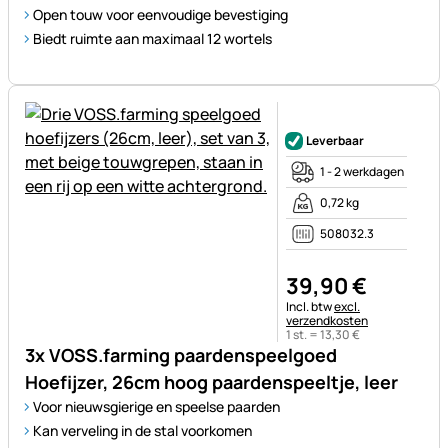
Open touw voor eenvoudige bevestiging
Biedt ruimte aan maximaal 12 wortels
Nog geen beoordelingen gepl
Leverbaar
1 - 2 werkdagen
0,72 kg
508032.3
39
,
90
€
Belastinginformatie:
Incl. btw
excl.
verzendkosten
1 st. =
13
,
30
€
3x VOSS.farming paardenspeelgoed
Hoefijzer, 26cm hoog paardenspeeltje, leer
Voor nieuwsgierige en speelse paarden
Kan verveling in de stal voorkomen