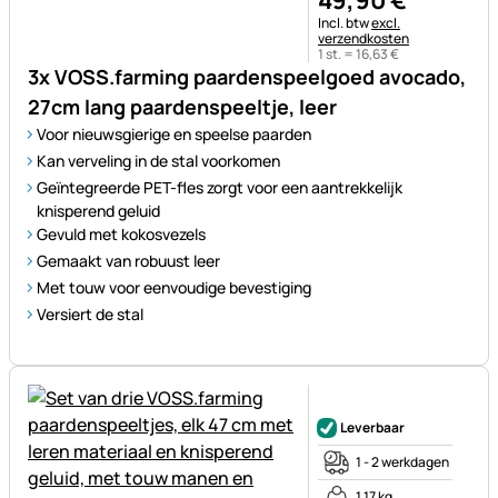
Belastinginformatie:
Incl. btw
excl.
verzendkosten
1 st. =
16
,
63
€
3x VOSS.farming paardenspeelgoed avocado,
27cm lang paardenspeeltje, leer
Voor nieuwsgierige en speelse paarden
Kan verveling in de stal voorkomen
Geïntegreerde PET-fles zorgt voor een aantrekkelijk
knisperend geluid
Gevuld met kokosvezels
Gemaakt van robuust leer
Met touw voor eenvoudige bevestiging
Versiert de stal
Nog geen beoordelingen gepl
Leverbaar
1 - 2 werkdagen
1,17 kg