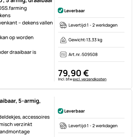
, 5 armig, draaibaar
Nog geen beoordelingen geplaatst
OSS.farming
Leverbaar
ekens
venkant – dekens vallen
Levertijd:
1 - 2 werkdagen
 kan op worden
Gewicht:
13,33 kg
er draaibaar is
Art.nr.:
509508
79
,
90
€
Belastinginformatie:
Incl. btw
excl. verzendkosten
ibaar, 5-armig,
Nog geen beoordelingen geplaatst
Leverbaar
deldekjes, accessoires
misch verzinkt
Levertijd:
1 - 2 werkdagen
 wandmontage