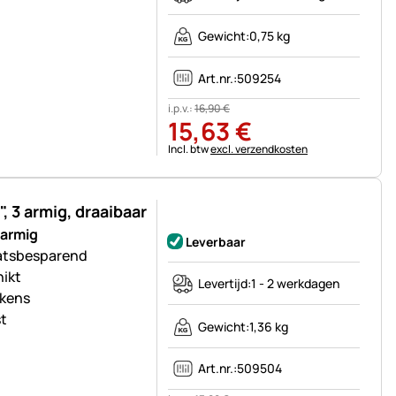
Gewicht:
0,75 kg
Art.nr.:
509254
i.p.v.:
16
,
90
€
15
,
63
€
Belastinginformatie:
Incl. btw
excl. verzendkosten
 3 armig, draaibaar
Nog geen beoordelingen geplaatst
 armig
Leverbaar
aatsbesparend
hikt
Levertijd:
1 - 2 werkdagen
ekens
t
Gewicht:
1,36 kg
Art.nr.:
509504