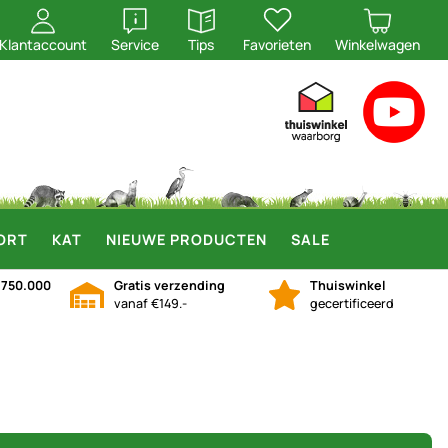
openen
openen
Klantaccount
Service
Tips
Favorieten
Winkelwagen
ORT
KAT
NIEUWE PRODUCTEN
SALE
n
750.000
Gratis verzending
Thuiswinkel
vanaf €149.-
gecertificeerd