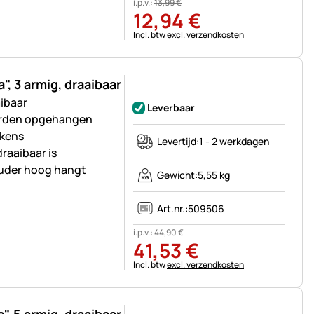
i.p.v.:
13
,
99
€
12
,
94
€
Belastinginformatie:
Incl. btw
excl. verzendkosten
, 3 armig, draaibaar
Nog geen beoordelingen geplaatst
ibaar
Leverbaar
orden opgehangen
ekens
Levertijd:
1 - 2 werkdagen
raaibaar is
uder hoog hangt
Gewicht:
5,55 kg
Art.nr.:
509506
i.p.v.:
44
,
90
€
41
,
53
€
Belastinginformatie:
Incl. btw
excl. verzendkosten