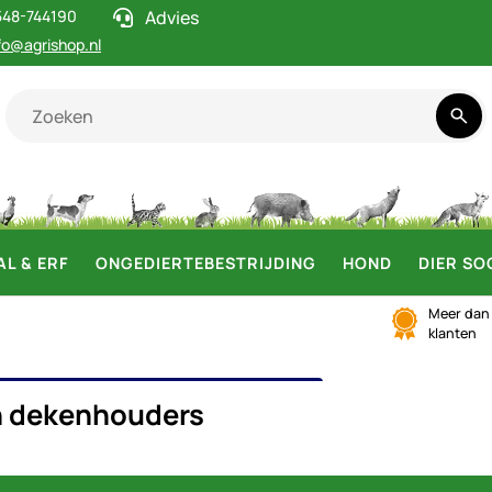
548-744190
Advies
fo@agrishop.nl
AL & ERF
ONGEDIERTEBESTRIJDING
HOND
DIER SO
Meer da
klanten
RDEN DEKENHOUDERS
n dekenhouders