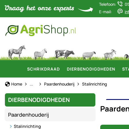
Telefoon:
0
E-mail:
in
SCHRIKDRAAD
DIERBENODIGDHEDEN
ST
Dierbenodigdheden
Home
...
Paardenhouderij
Stalinrichting
DIERBENODIGDHEDEN
PAA
Paarde
Paardenhouderij
Stalinrichting