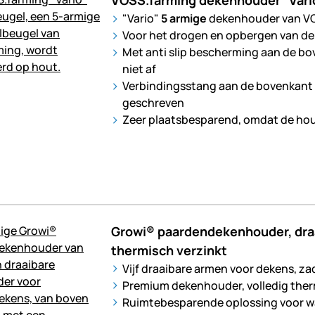
VOSS.farming dekenhouder "Vario"
"Vario"
5 armige
dekenhouder van V
Voor het drogen en opbergen van d
Met anti slip bescherming aan de bo
niet af
Verbindingsstang aan de bovenkant
geschreven
Zeer plaatsbesparend, omdat de houd
Growi® paardendekenhouder, draa
thermisch verzinkt
Vijf draaibare armen voor dekens, za
Premium dekenhouder, volledig ther
Ruimtebesparende oplossing voor