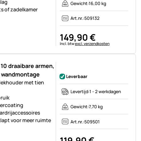
slag
Gewicht:
16,00 kg
ats of zadelkamer
Art.nr.:
509132
149
,
90
€
Belastinginformatie:
Incl. btw
excl. verzendkosten
10 draaibare armen,
Nog geen beoordelingen geplaatst
or wandmontage
Leverbaar
ekhouder met tien
Levertijd:
1 - 2 werkdagen
ruik
dercoating
Gewicht:
7,70 kg
ardrijaccessoires
lapt voor meer ruimte
Art.nr.:
509501
119
,
90
€