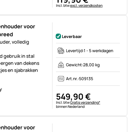
Belastinginformatie:
Incl. btw
excl. verzendkosten
enhouder voor
Nog geen beoordelingen geplaatst
breed
Leverbaar
der, volledig
Levertijd:
1 - 5 werkdagen
gebruik in stal
pbergen van dekens
Gewicht:
28,00 kg
jes en sjabrakken
Art.nr.:
509135
549
,
90
€
Belastinginformatie:
Incl. btw
Gratis verzending*
binnen Nederland
enhouder voor
Nog geen beoordelingen geplaatst