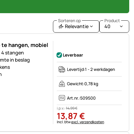
Sorteren op
Product
Relevantie
40
 te hangen, mobiel
Nog geen beoordelingen geplaatst
 4 stangen
Leverbaar
imte in beslag
ekens
Levertijd:
1 - 2 werkdagen
n
Gewicht:
0,78 kg
Art.nr.:
509500
i.p.v.:
14
,
99
€
13
,
87
€
Belastinginformatie:
Incl. btw
excl. verzendkosten