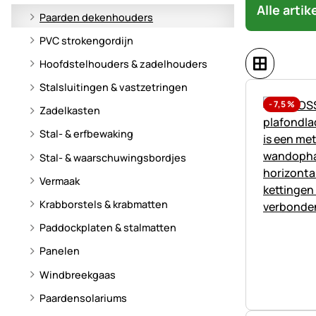
Alle arti
Paarden dekenhouders
PVC strokengordijn
Hoofdstelhouders & zadelhouders
Stalsluitingen & vastzetringen
-
7,5
%
Zadelkasten
Stal- & erfbewaking
Stal- & waarschuwingsbordjes
Vermaak
Krabborstels & krabmatten
Paddockplaten & stalmatten
Panelen
Windbreekgaas
Paardensolariums