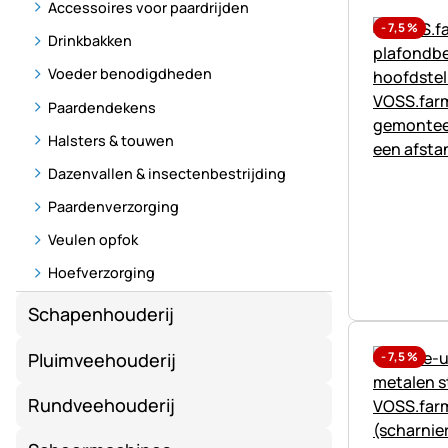
Accessoires voor paardrijden
-
7,5
%
Drinkbakken
Voeder benodigdheden
Paardendekens
Halsters & touwen
Dazenvallen & insectenbestrijding
Paardenverzorging
Veulen opfok
Hoefverzorging
Schapenhouderij
Pluimveehouderij
-
7,5
%
Rundveehouderij