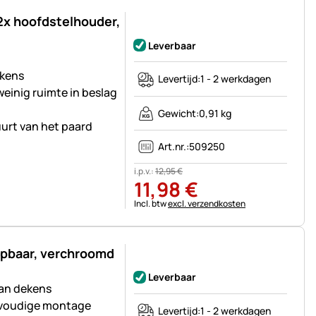
x hoofdstelhouder,
Nog geen beoordelingen geplaatst
Leverbaar
ekens
Levertijd:
1 - 2 werkdagen
einig ruimte in beslag
Gewicht:
0,91 kg
uurt van het paard
Art.nr.:
509250
i.p.v.:
12
,
95
€
11
,
98
€
Belastinginformatie:
Incl. btw
excl. verzendkosten
apbaar, verchroomd
Nog geen beoordelingen geplaatst
Leverbaar
an dekens
nvoudige montage
Levertijd:
1 - 2 werkdagen