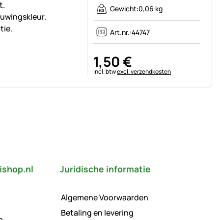
t.
Gewicht:
0,06 kg
uwingskleur.
tie.
Art.nr.:
44747
1
,
50
€
Belastinginformatie:
Incl. btw
excl. verzendkosten
ishop.nl
Juridische informatie
Algemene Voorwaarden
Betaling en levering
n