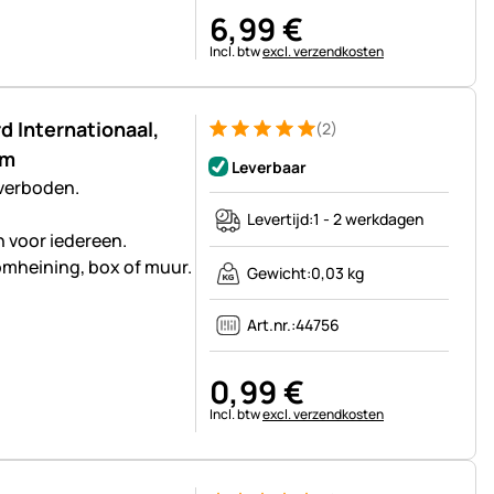
6
,
99
€
Belastinginformatie:
Incl. btw
excl. verzendkosten
 Internationaal,
(2)
Beoordeling: 5 van 5 (2 beoordelingen)
2 Bewertungen
cm
Leverbaar
 verboden.
Levertijd:
1 - 2 werkdagen
 voor iedereen.
omheining, box of muur.
Gewicht:
0,03 kg
Art.nr.:
44756
0
,
99
€
Belastinginformatie:
Incl. btw
excl. verzendkosten