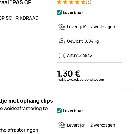
naal "PAS OP
(3)
Beoordeling: 5 van 5 (3 beoordelingen)
3 Bewertungen
Leverbaar
S OP SCHRIKDRAAD
Levertijd:
1 - 2 werkdagen
Gewicht:
0,04 kg
Art.nr.:
44842
1
,
30
€
Belastinginformatie:
Incl. btw
excl. verzendkosten
je met ophang clips
Nog geen beoordelingen geplaatst
 weideafrastering te
Leverbaar
Levertijd:
1 - 2 werkdagen
che afrasteringen.