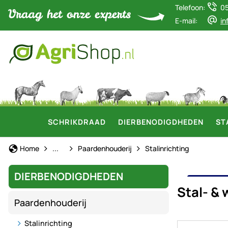
Telefoon:
0
E-mail:
in
SCHRIKDRAAD
DIERBENODIGDHEDEN
ST
Dierbenodigdheden
Home
...
Paardenhouderij
Stalinrichting
DIERBENODIGDHEDEN
STA
Stal- &
Paardenhouderij
Stalinrichting