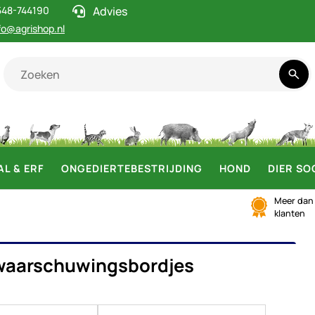
548-744190
Advies
fo@agrishop.nl
AL & ERF
ONGEDIERTEBESTRIJDING
HOND
DIER SO
Meer da
klanten
L- & WAARSCHUWINGSBORDJES
 waarschuwingsbordjes