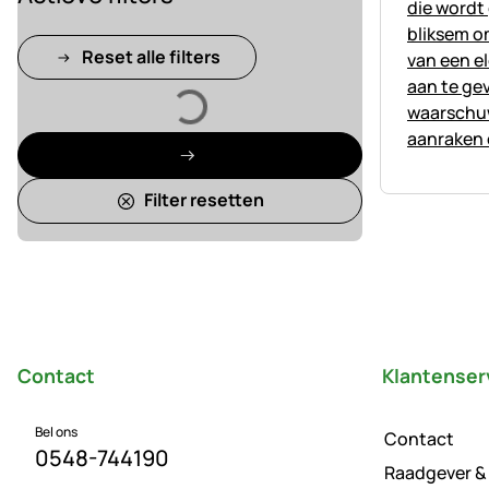
Reset alle filters
Laden
Filter resetten
Voettekst
Contact
Klantenser
Bel ons
Contact
0548-744190
Raadgever &