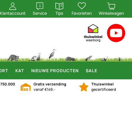
openen
openen
Klantaccount
Service
Tips
Favorieten
Winkelwagen
ORT
KAT
NIEUWE PRODUCTEN
SALE
n
750.000
Gratis verzending
Thuiswinkel
vanaf €149.-
gecertificeerd