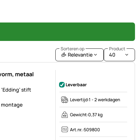
Sorteren op
Product
Relevantie
40
vorm, metaal
Nog geen beoordelingen geplaatst
Leverbaar
Edding’ stift
Levertijd:
1 - 2 werkdagen
e montage
Gewicht:
0,37 kg
Art.nr.:
509800