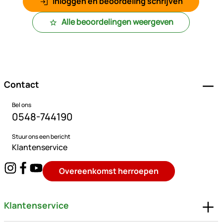
Inloggen en beoordeling schrijven
Alle beoordelingen weergeven
Voettekst
Contact
Bel ons
0548-744190
Stuur ons een bericht
Klantenservice
Overeenkomst herroepen
Klantenservice