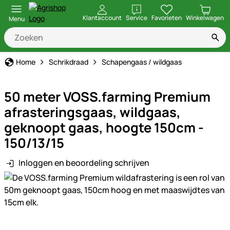
openen
Klantaccount
Service
Favorieten
Winkelwagen
Menu
Home
Schrikdraad
Schapengaas / wildgaas
50 meter VOSS.farming Premium
afrasteringsgaas, wildgaas,
geknoopt gaas, hoogte 150cm -
150/13/15
Inloggen en beoordeling schrijven
Productgalerij