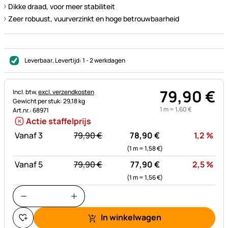
Dikke draad, voor meer stabiliteit
Zeer robuust, vuurverzinkt en hoge betrouwbaarheid
Leverbaar
, Levertijd:
1 - 2 werkdagen
79
,
90
€
Belastinginformatie:
Incl. btw,
excl. verzendkosten
Gewicht per stuk: 29,18 kg
1 m =
1
,
60
€
Art.nr.: 68971
Actie staffelprijs
statt:
Kor
Vanaf 3
79,
90
€
78,
90
€
1,2
%
(1 m =
1,
58
€
)
statt:
Kor
Vanaf 5
79,
90
€
77,
90
€
2,5
%
(1 m =
1,
56
€
)
In winkelwagen