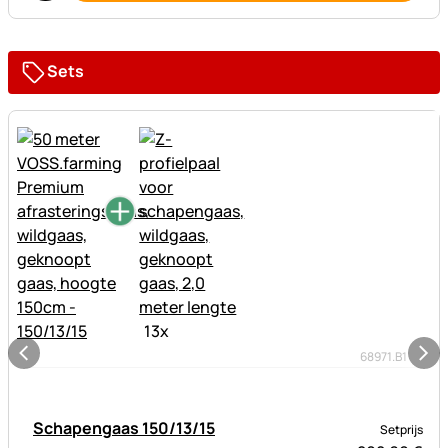
Sets
13
x
68971.B1
Schapengaas 150/13/15
Setprijs