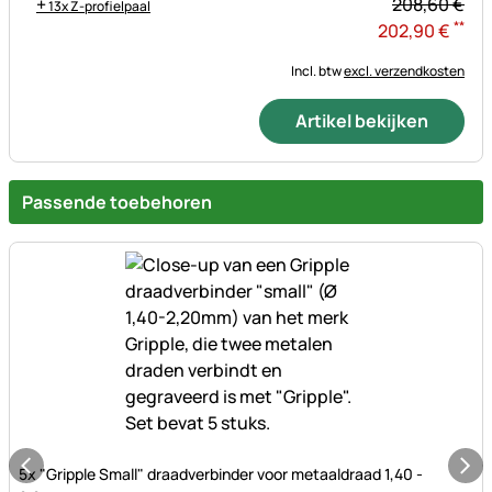
+
208,
60
€
13x Z-profielpaal
**
202
,
90
€
Incl. btw
excl. verzendkosten
Artikel bekijken
Passende toebehoren
Nog geen beoordelingen geplaatst
5x "Gripple Small" draadverbinder voor metaaldraad 1,40 -