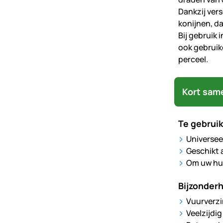
Dankzij ver
konijnen, d
Bij gebruik 
ook gebruik
perceel.
Kort sam
Te gebruik
Universee
Geschikt 
Om uw hui
Bijzonder
Vuurverzi
Veelzijdig