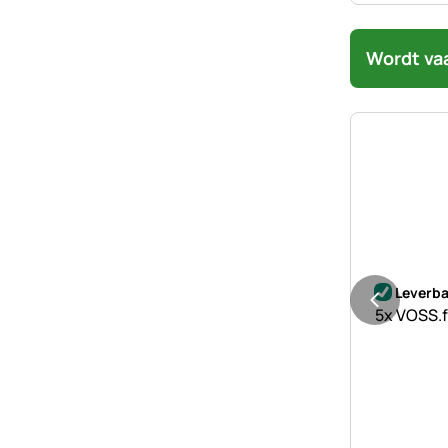
Wordt va
Nog geen 
Leverba
5x VOSS.f