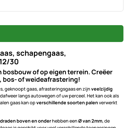
gaas, schapengaas,
/12/30
en bosbouw of op eigen terrein. Creëer
-, bos- of weideafrastering!
, geknoopt gaas, afrasteringsgaas en zijn
veelzijdig
ldafweer langs autowegen of uw perceel. Het kan ook als
alen gaas kan op
verschillende soorten palen
verwerkt
sdraden boven en onder
hebben een
Ø van 2mm
, de
ldgaas is geschikt voor veel verschillende toepassingen.