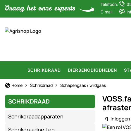
Telefoon:
0
E-mail:
in
SCHRIKDRAAD
DIERBENODIGDHEDEN
ST
Home
Schrikdraad
Schapengaas / wildgaas
VOSS.fa
SCHRIKDRAAD
afraste
Schrikdraadapparaten
Inloggen 
Productgaler
Schrikdraadnetten