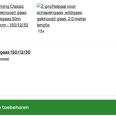
13
x
gaas 150/12/30
ielpaal
 toebehoren