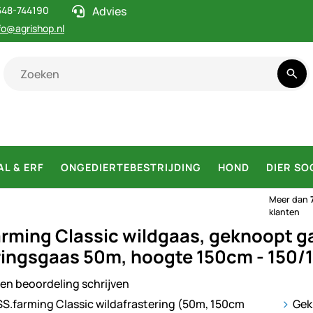
548-744190
Advies
fo@agrishop.nl
AL & ERF
ONGEDIERTEBESTRIJDING
HOND
DIER SO
Meer dan
klanten
rming Classic wildgaas, geknoopt g
ringsgaas 50m, hoogte 150cm - 150/
en beoordeling schrijven
ij
Gek