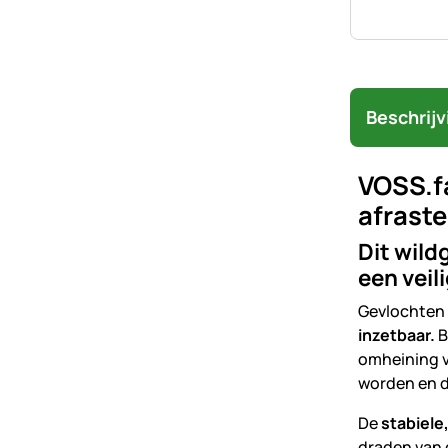
Beschrijv
VOSS.f
afrast
Dit wild
een veil
Gevlochten 
inzetbaar.
B
omheining v
worden en do
De
stabiele
draden van