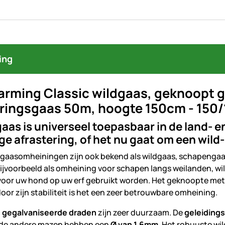
ing
arming Classic wildgaas, geknoopt 
eringsgaas 50m, hoogte 150cm - 150
gaas is universeel toepasbaar in de land- 
ige afrastering, of het nu gaat om een wild
gaasomheiningen zijn ook bekend als wildgaas, schapengaas
ijvoorbeeld als omheining voor schapen langs weilanden, wi
oor uw hond op uw erf gebruikt worden. Het geknoopte met
or zijn stabiliteit is het een zeer betrouwbare omheining.
, gegalvaniseerde draden
zijn zeer duurzaam. De
geleiding
 de andere mazen hebben een
Ø van 1,6mm
. Het robuuste wi