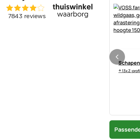
Schapen
+
13x Z-prof
Passende