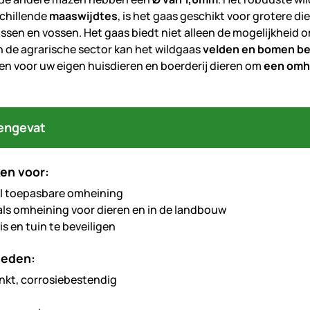
schillende
maaswijdtes
, is het gaas geschikt voor grotere di
assen en vossen. Het gaas biedt niet alleen de mogelijkheid 
in de agrarische sector kan het wildgaas
velden en bomen be
en voor uw eigen huisdieren en boerderij dieren om
een omh
engevat
en voor:
l toepasbare omheining
als omheining voor dieren en in de landbouw
s en tuin te beveiligen
heden:
nkt, corrosiebestendig