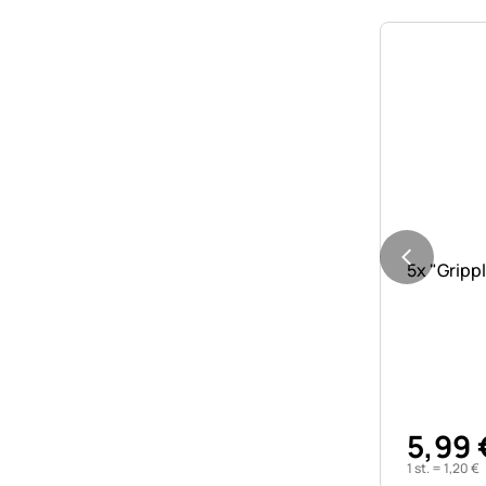
Nog geen 
5x "Gripp
5
,
99
1 st. =
1
,
20
€