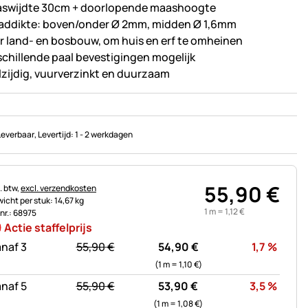
swijdte 30cm + doorlopende maashoogte
addikte: boven/onder Ø 2mm, midden Ø 1,6mm
r land- en bosbouw, om huis en erf te omheinen
schillende paal bevestigingen mogelijk
lzijdig, vuurverzinkt en duurzaam
Leverbaar
, Levertijd:
1 - 2 werkdagen
55
,
90
€
astinginformatie:
. btw,
excl. verzendkosten
icht per stuk: 14,67 kg
1 m =
1
,
12
€
.nr.: 68975
Actie staffelprijs
statt:
Korti
naf 3
55,
90
€
54,
90
€
1,7
%
(1 m =
1,
10
€
)
statt:
Korti
naf 5
55,
90
€
53,
90
€
3,5
%
(1 m =
1,
08
€
)