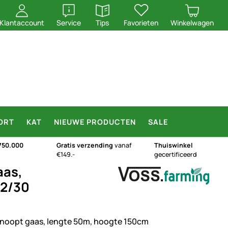
openen
openen
Klantaccount
Service
Tips
Favorieten
Winkelwagen
ORT
KAT
NIEUWE PRODUCTEN
SALE
750.000
Gratis verzending
vanaf
Thuiswinkel
€149.-
gecertificeerd
aas,
12/30
noopt gaas, lengte 50m, hoogte 150cm