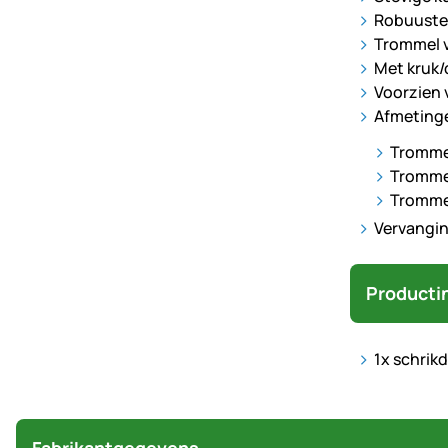
Robuuste 
Trommel v
Met kruk/
Voorzien 
Afmeting
Trommel
Trommel
Tromme
Vervangin
Producti
1x schrik