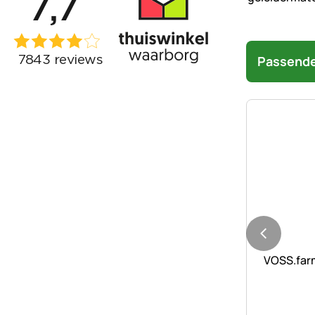
Passende
Nog geen 
VOSS.far