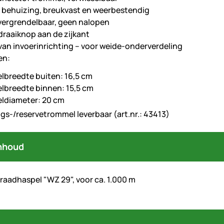
behuizing, breukvast en weerbestendig
ergrendelbaar, geen nalopen
draaiknop aan de zijkant
van invoerinrichting – voor weide-onderverdeling
en:
breedte buiten: 16,5 cm
breedte binnen: 15,5 cm
ldiameter: 20 cm
gs-/reservetrommel leverbaar (art.nr.: 43413)
nhoud
draadhaspel "WZ 29", voor ca. 1.000 m