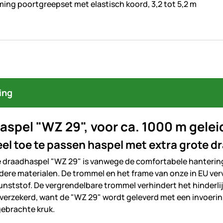
ing poortgreepset met elastisch koord, 3,2 tot 5,2 m
ing
spel "WZ 29", voor ca. 1000 m gelei
el toe te passen haspel met extra grote d
 draadhaspel "WZ 29" is vanwege de comfortabele hantering
dere materialen. De trommel en het frame van onze in EU ve
unststof. De vergrendelbare trommel verhindert het hinderli
 verzekerd, want de "WZ 29" wordt geleverd met een invoerinr
gebrachte kruk.