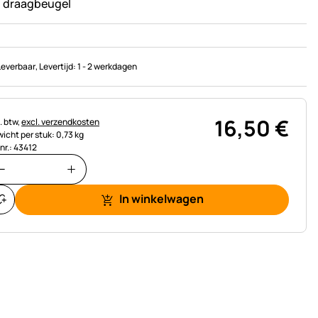
 draagbeugel
Leverbaar
, Levertijd:
1 - 2 werkdagen
16
,
50
€
astinginformatie:
. btw,
excl. verzendkosten
icht per stuk: 0,73 kg
.nr.: 43412
In winkelwagen