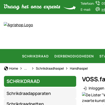
Telefoon:
0
E-mail:
in
SCHRIKDRAAD
DIERBENODIGDHEDEN
ST
Schrikdraad
Home
...
Schrikdraadhaspel
Handhaspel
VOSS.fa
SCHRIKDRAAD
Inloggen 
Schrikdraadapparaten
Productgaler
Schrikdraadnetten