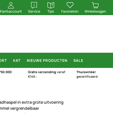
openen
openen
Klantaccount
Service
Tips
Favorieten
Winkelwagen
ORT
KAT
NIEUWE PRODUCTEN
SALE
750.000
Gratis verzending
vanaf
Thuiswinkel
€149.-
gecertificeerd
adhaspel in extra grote uitvoering
mmel vergrendelbaar