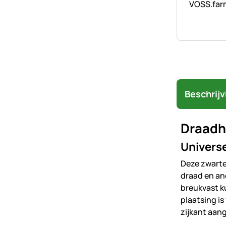
VOSS.farm
Beschrijv
Draadha
Universe
Deze zwarte
draad en an
breukvast k
plaatsing is
zijkant aan