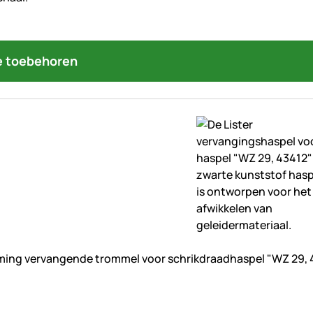
 toebehoren
beoordelingen geplaatst
ming vervangende trommel voor schrikdraadhaspel "WZ 29, 