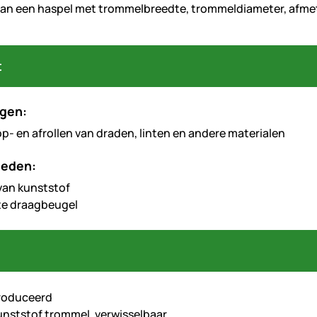
t
gen:
op- en afrollen van draden, linten en andere materialen
heden:
van kunststof
te draagbeugel
roduceerd
unststof trommel, verwisselbaar