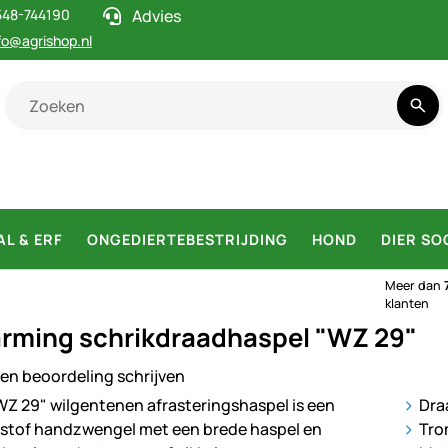
548-744190
Advies
fo@agrishop.nl
AL & ERF
ONGEDIERTEBESTRIJDING
HOND
DIER SO
Meer dan
klanten
rming schrikdraadhaspel "WZ 29"
en beoordeling schrijven
ij
Dra
Tro