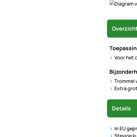
Overzich
Toepassin
Voor het 
Bijzonder
Trommel 
Extra gro
Details
In EU gep
Stevige k