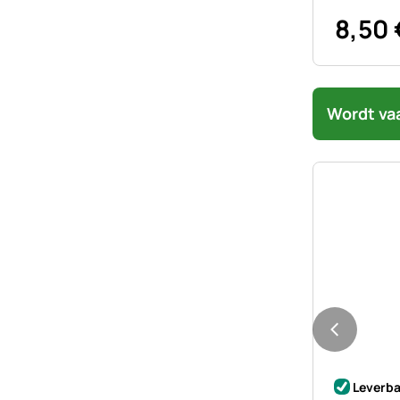
8
,
50
Wordt va
Nog geen 
Leverba