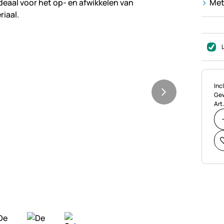
Met
Bel
Incl
Gew
Art