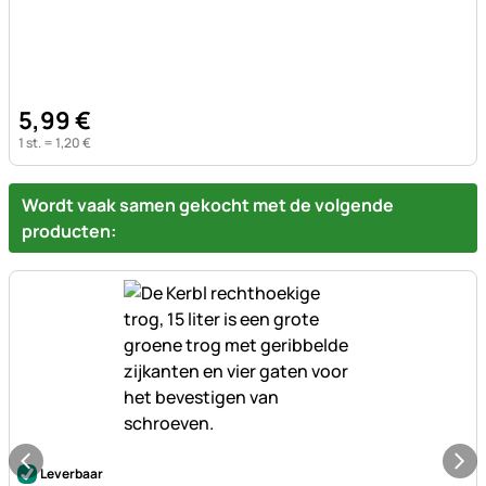
5
,
99
€
1 st. =
1
,
20
€
Wordt vaak samen gekocht met de volgende
producten:
Nog geen beoordelingen geplaatst
Leverbaar