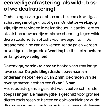
een veilige afrastering, als wild-, bos-
of weideafrastering!
Omheiningen van gaas staan ook bekend als wildgaas,
schapengaas of geknoopt gaas. Omdat ze
veelzijdig
zijn, zijn ze te vinden in de landbouw, in particuliere en
staatsbosbouwbedrijven, als bescherming tegen wilde
dieren zoals herten of zelfs voor uw eigen tuin. De
draadomheining kan aan verschillende palen worden
bevestigd en de
goede afwerking
biedt u
betrouwbare
en langdurige veiligheid
.
De
stevige, verzinkte draden
hebben een zeer lange
levensduur. De
geleidingsdraden bovenaan en
onderaan
hebben een Ø
van 2 mm
, de draden van de
overige mazen hebben een Ø
van 1,6 mm
.
Het robuuste gaas is geschikt voor veel verschillende
toepassingen. De
maaswijdte
is geschikt voor grotere
dieren zoals reeën of herten en ook voor kleinere wilde
dieren, waaronder konijnen en hazen, maar ook dassen,