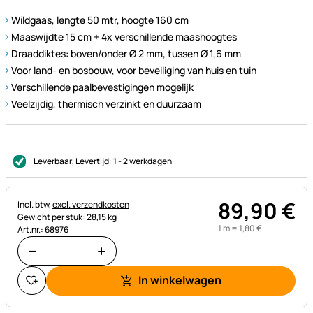
Wildgaas, lengte 50 mtr, hoogte 160 cm
Maaswijdte 15 cm + 4x verschillende maashoogtes
Draaddiktes: boven/onder Ø 2 mm, tussen Ø 1,6 mm
Voor land- en bosbouw, voor beveiliging van huis en tuin
Verschillende paalbevestigingen mogelijk
Veelzijdig, thermisch verzinkt en duurzaam
Leverbaar
, Levertijd:
1 - 2 werkdagen
89
,
90
€
Belastinginformatie:
Incl. btw,
excl. verzendkosten
Gewicht per stuk: 28,15 kg
1 m =
1
,
80
€
Art.nr.: 68976
In winkelwagen