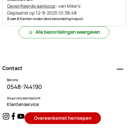
Geverifieerde aankoop
- van Mike V.
Geplaatst op 12-8-2025 10:38:48
0 van 0
Klanten vinden deze beoordeling hulpvol.
Alle beoordelingen weergeven
Voettekst
Contact
Bel ons
0548-744190
Stuur ons een bericht
Klantenservice
Overeenkomst herroepen