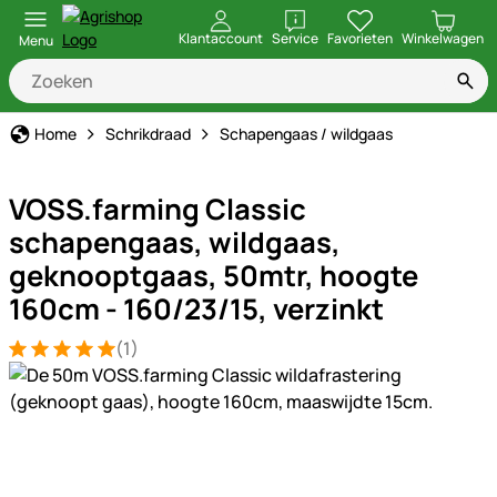
openen
Klantaccount
Service
Favorieten
Winkelwagen
Menu
Home
Schrikdraad
Schapengaas / wildgaas
VOSS.farming Classic
schapengaas, wildgaas,
geknooptgaas, 50mtr, hoogte
160cm - 160/23/15, verzinkt
(1)
Beoordeling: 5 van 5 (1 beoordelingen)
1 Bewertung
Productgalerij