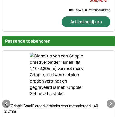
205
,
90
€
Incl. btw
excl. verzendkosten
Artikel bekijken
Passende toebehoren
Nog geen beoordelingen geplaatst
5x "Gripple Small" draadverbinder voor metaaldraad 1,40 -
2,2mm