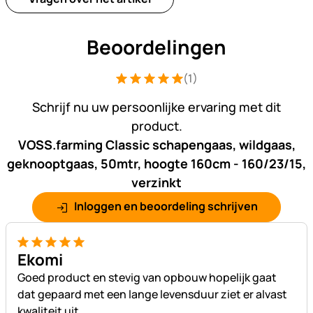
Beoordelingen
(1)
Beoordeling: 5 van 5 (1 beoordelingen
1 Bewertung
Schrijf nu uw persoonlijke ervaring met dit
product.
VOSS.farming Classic schapengaas, wildgaas,
geknooptgaas, 50mtr, hoogte 160cm - 160/23/15,
verzinkt
Inloggen en beoordeling schrijven
5 van 5
Ekomi
Goed product en stevig van opbouw hopelijk gaat
dat gepaard met een lange levensduur ziet er alvast
kwaliteit uit.