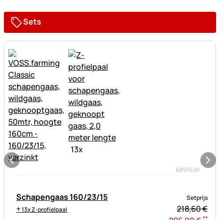
Sets
13
x
68976.B1
Schapengaas 160/23/15
Setprijs
+
218,
60
€
13x Z-profielpaal
**