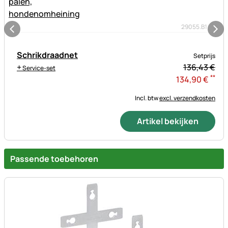
29055.B1
Schrikdraadnet
Setprijs
+
136,
43
€
Service-set
**
134
,
90
€
Incl. btw
excl. verzendkosten
Artikel bekijken
Passende toebehoren