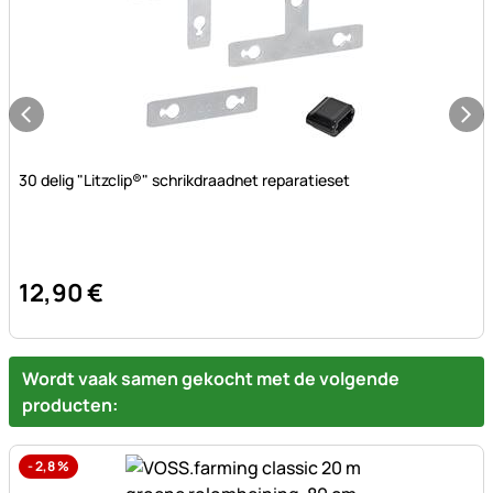
Nog geen beoordelingen geplaatst
30 delig "Litzclip®" schrikdraadnet reparatieset
12
,
90
€
Wordt vaak samen gekocht met de volgende
producten:
-
2,8
%