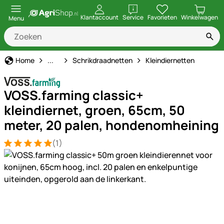
openen
Klantaccount
Service
Favorieten
Winkelwagen
Menu
Schrikdraad
Home
...
Schrikdraadnetten
Kleindiernetten
VOSS.farming classic+
kleindiernet, groen, 65cm, 50
meter, 20 palen, hondenomheining
(1)
Beoordeling: 5 van 5 (1 beoordelingen)
1 Bewertung
Productgalerij