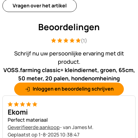
Vragen over het artikel
Beoordelingen
(1)
Beoordeling: 5 van 5 (1 beoordelingen
1 Bewertung
Schrijf nu uw persoonlijke ervaring met dit
product.
VOSS.farming classic+ kleindiernet, groen, 65cm,
50 meter, 20 palen, hondenomheining
Inloggen en beoordeling schrijven
5 van 5
Ekomi
Perfect materiaal
Geverifieerde aankoop
- van James M.
Geplaatst op 1-8-2025 10:38:47