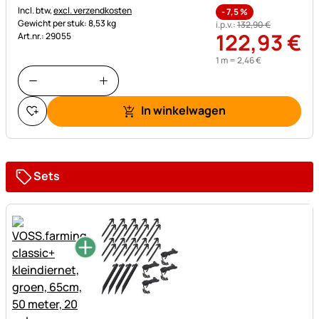
Belastinginformatie:
Incl. btw,
excl. verzendkosten
-
7,5
%
Gewicht per stuk: 8,53 kg
i.p.v.:
132
,
90
€
122
,
93
€
Art.nr.: 29055
1 m =
2
,
46
€
In winkelwagen
Sets