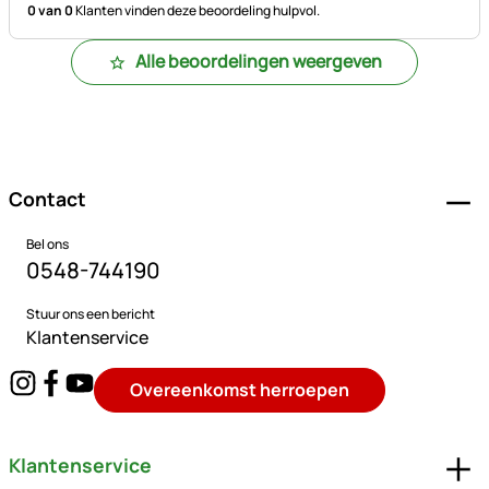
0 van 0
Klanten vinden deze beoordeling hulpvol.
Alle beoordelingen weergeven
Voettekst
Contact
Bel ons
0548-744190
Stuur ons een bericht
Klantenservice
Overeenkomst herroepen
Klantenservice