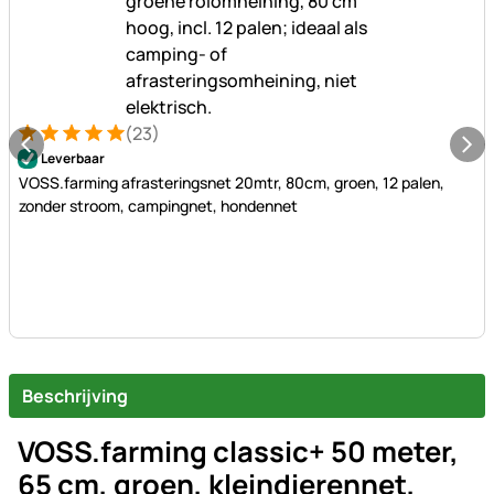
(23)
Beoordeling: 5 van 5 (23 beoordelingen)
23 Bewertungen
Leverbaar
VOSS.farming afrasteringsnet 20mtr, 80cm, groen, 12 palen,
zonder stroom, campingnet, hondennet
Beschrijving
VOSS.farming classic+ 50 meter,
65 cm, groen, kleindierennet,