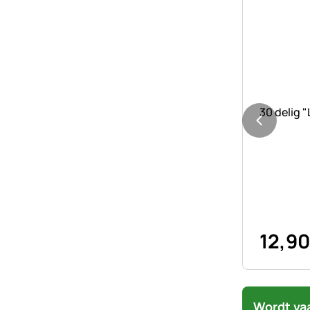
Nog geen 
30 delig 
12
,
90
Wordt va