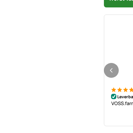
Beoordeli
4 Bewert
Leverba
VOSS.farm