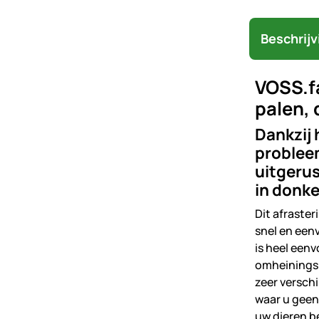
Beschrijv
VOSS.fa
palen,
Dankzij 
probleem
uitgerus
in donke
Dit afraste
snel en eenv
is heel een
omheiningsn
zeer verschi
waar u geen
uw dieren b