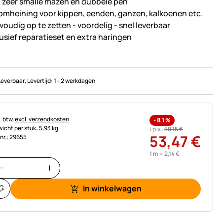
 zeer smalle mazen en dubbele pen
 omheining voor kippen, eenden, ganzen, kalkoenen etc.
voudig op te zetten - voordelig - snel leverbaar
lusief reparatieset en extra haringen
Leverbaar
, Levertijd:
1 - 2 werkdagen
astinginformatie:
. btw,
excl. verzendkosten
-
8,1
%
icht per stuk: 5,93 kg
i.p.v.:
58
,
15
€
53
,
47
€
.nr.: 29655
1 m =
2
,
14
€
In winkelwagen