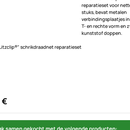
beoordelingen geplaatst
"Litzclip®" schrikdraadnet reparatieset
€
ak samen gekocht met de volgende producten: