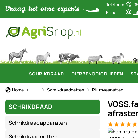
Telefoon:
0
E-mail:
in
SCHRIKDRAAD
DIERBENODIGDHEDEN
ST
Schrikdraad
Home
...
Schrikdraadnetten
Pluimveenetten
VOSS.far
SCHRIKDRAAD
afraste
Schrikdraadapparaten
Beoordeling:
2 Bewertung
Productgaler
Schrikdraadnetten