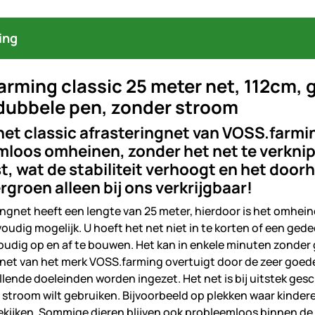
ing
rming classic 25 meter net, 112cm,
 dubbele pen, zonder stroom
het classic afrasteringnet van VOSS.farmi
loos omheinen, zonder het net te verknipp
t, wat de stabiliteit verhoogt en het door
rgroen alleen bij ons verkrijgbaar!
ringnet heeft een lengte van 25 meter, hierdoor is het omhei
oudig mogelijk. U hoeft het net niet in te korten of een ged
voudig op en af te bouwen. Het kan in enkele minuten zonder
et van het merk VOSS.farming overtuigt door de zeer goede 
llende doeleinden worden ingezet. Het net is bij uitstek ge
 stroom wilt gebruiken. Bijvoorbeeld op plekken waar kindere
ekijken. Sommige dieren blijven ook probleemloos binnen d