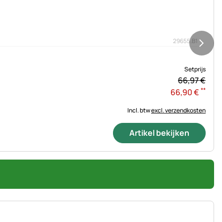
29655.B1
Setprijs
66,
97
€
**
66
,
90
€
Incl. btw
excl. verzendkosten
Artikel bekijken