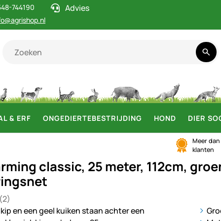
548-744190
Advies
fo@agrishop.nl
AL & ERF
ONGEDIERTEBESTRIJDING
HOND
DIER SO
Meer da
klanten
ming classic, 25 meter, 112cm, groen,
ringsnet
(2)
 5 van 5 (2 beoordelingen)
en
ij
Gro