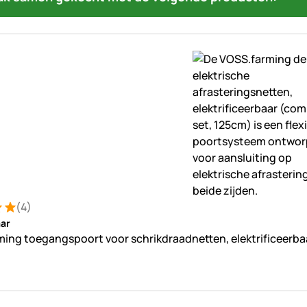
(4)
ng: 5 van 5 (4 beoordelingen)
ungen
ar
ing toegangspoort voor schrikdraadnetten, elektrificeerbaa