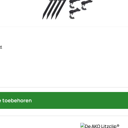
et
 toebehoren