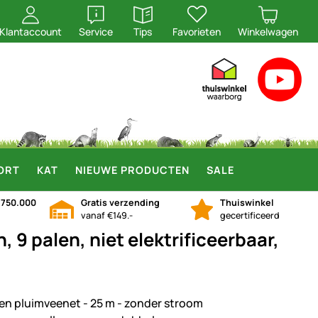
openen
openen
Klantaccount
Service
Tips
Favorieten
Winkelwagen
ORT
KAT
NIEUWE PRODUCTEN
SALE
n
750.000
Gratis verzending
Thuiswinkel
vanaf €149.-
gecertificeerd
 9 palen, niet elektrificeerbaar,
en pluimveenet - 25 m - zonder stroom