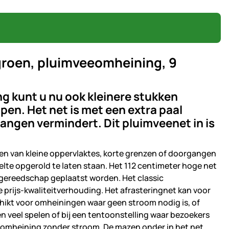
 groen, pluimveeomheining, 9
ng kunt u nu ook kleinere stukken
en. Het net is met een extra paal
hangen vermindert. Dit pluimveenet in is
nen van kleine oppervlaktes, korte grenzen of doorgangen
eelte opgerold te laten staan. Het 112 centimeter hoge net
 gereedschap geplaatst worden. Het classic
prijs-kwaliteitverhouding. Het afrasteringnet kan voor
schikt voor omheiningen waar geen stroom nodig is, of
n veel spelen of bij een tentoonstelling waar bezoekers
e omheining zonder stroom. De mazen onder in het net