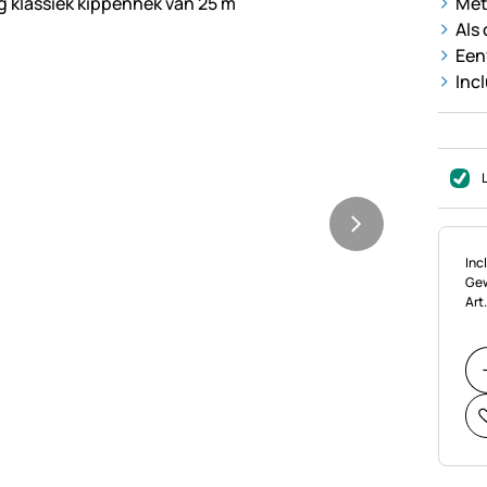
Met
Als
Een
Inc
Bel
Incl
Gew
Art