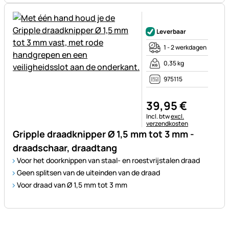
Nog geen beoordelingen gepl
Leverbaar
1 - 2 werkdagen
0,35 kg
975115
39
,
95
€
Belastinginformatie:
Incl. btw
excl.
verzendkosten
Gripple draadknipper Ø 1,5 mm tot 3 mm -
draadschaar, draadtang
Voor het doorknippen van staal- en roestvrijstalen draad
Geen splitsen van de uiteinden van de draad
Voor draad van Ø 1,5 mm tot 3 mm