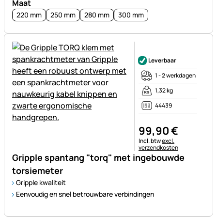
Maat
220 mm
250 mm
280 mm
300 mm
Nog geen beoordelingen gepl
Leverbaar
1 - 2 werkdagen
1,32 kg
44439
99
,
90
€
Belastinginformatie:
Incl. btw
excl.
verzendkosten
Gripple spantang "torq" met ingebouwde
torsiemeter
Gripple kwaliteit
Eenvoudig en snel betrouwbare verbindingen