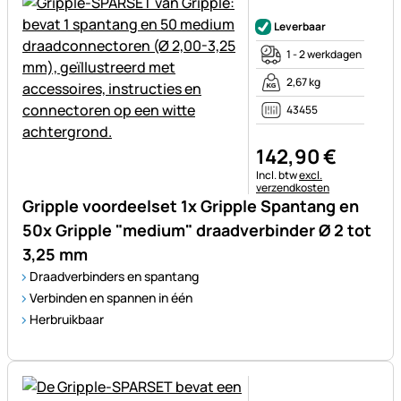
Nog geen beoordelingen gepl
Leverbaar
1 - 2 werkdagen
2,67 kg
43455
142
,
90
€
Belastinginformatie:
Incl. btw
excl.
verzendkosten
Gripple voordeelset 1x Gripple Spantang en
50x Gripple "medium" draadverbinder Ø 2 tot
3,25 mm
Draadverbinders en spantang
Verbinden en spannen in één
Herbruikbaar
Nog geen beoordelingen gepl