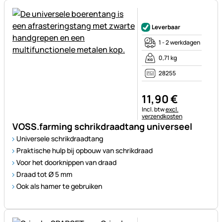
Nog geen beoordelingen gepl
Leverbaar
1 - 2 werkdagen
0,71 kg
28255
11
,
90
€
Belastinginformatie:
Incl. btw
excl.
verzendkosten
VOSS.farming schrikdraadtang universeel
Universele schrikdraadtang
Praktische hulp bij opbouw van schrikdraad
Voor het doorknippen van draad
Draad tot Ø 5 mm
Ook als hamer te gebruiken