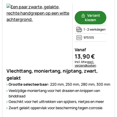
Nog geen beoordelingen gepl
Variant
kiezen
1 - 2 werkdagen
975105
Vanaf
13
,
90
€
Belastinginformatie:
Incl. btw
excl.
verzendkosten
Vlechttang, moniertang, nijptang, zwart,
gelakt
Grootte selecteerbaar:
220 mm, 250 mm, 280 mm, 300 mm
Veelzijdige moniertang voor het draaien en knippen van
binddraad
Geschikt voor het uittrekken van spijkers, nietjes en meer
Zwart gelakt oppervlak voor bescherming tegen corrosie