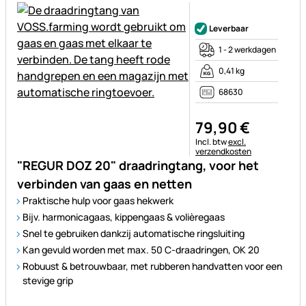
Nog geen beoordelingen gepl
Leverbaar
1 - 2 werkdagen
0,41 kg
68630
79
,
90
€
Belastinginformatie:
Incl. btw
excl.
verzendkosten
"REGUR DOZ 20" draadringtang, voor het
verbinden van gaas en netten
Praktische hulp voor gaas hekwerk
Bijv. harmonicagaas, kippengaas & volièregaas
Snel te gebruiken dankzij automatische ringsluiting
Kan gevuld worden met max. 50 C-draadringen, OK 20
Robuust & betrouwbaar, met rubberen handvatten voor een
stevige grip