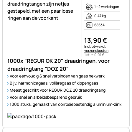
1 - 2 werkdagen
0,47 kg
68634
13
,
90
€
Belastinginformatie:
Incl. btw
excl.
verzendkosten
1 st. =
0
,
01
€
1000x "REGUR OK 20" draadringen, voor
draadringtang "DOZ 20"
Voor eenvoudig & snel verbinden van gaas hekwerk
Bijv. harmonicagaas, volièregaas of kippengaas
Meest geschikt voor REGUR DOZ 20 draadringtang
Voor snel en arbeidsbesparend gebruik
1000 stuks, gemaakt van corrosiebestendig aluminium-zink