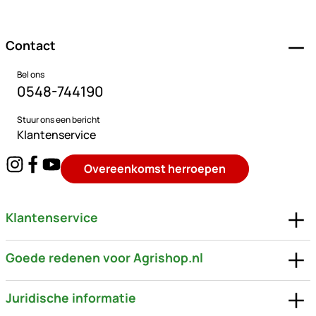
Voettekst
Contact
Bel ons
0548-744190
Stuur ons een bericht
Klantenservice
Overeenkomst herroepen
Klantenservice
Goede redenen voor Agrishop.nl
Juridische informatie