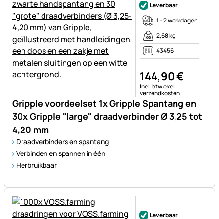
Leverbaar
1 - 2 werkdagen
2,68 kg
43456
144
,
90
€
Belastinginformatie:
Incl. btw
excl.
verzendkosten
Gripple voordeelset 1x Gripple Spantang en
30x Gripple "large" draadverbinder Ø 3,25 tot
4,20 mm
Draadverbinders en spantang
Verbinden en spannen in één
Herbruikbaar
Nog geen beoordelingen gepl
Leverbaar