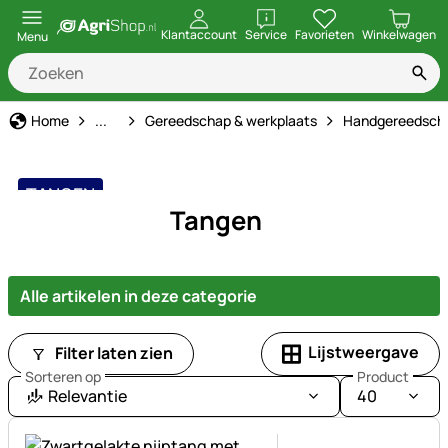
openen
Klantaccount
Service
Favorieten
Winkelwagen
Menu
Stal & Erf
Home
...
Gereedschap & werkplaats
Handgereedsch
TANGEN
Tangen
Alle artikelen in deze categorie
Lijstweergave
Filter laten zien
Sorteren op
Product
Relevantie
40