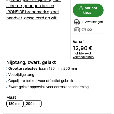
Nog geen beoordelingen gepl
Variant
kiezen
1 - 2 werkdagen
975100
Vanaf
12
,
90
€
Belastinginformatie:
Incl. btw
excl.
verzendkosten
Nijptang, zwart, gelakt
Grootte selecteerbaar:
180 mm, 200 mm
Veelzijdige tang
Gepolijste bekken voor effectief gebruik
Zwart gelakt oppervlak voor corrosiebescherming
Maat
180 mm
200 mm