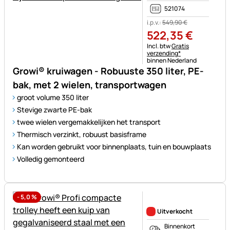
521074
i.p.v.:
549
,
90
€
522
,
35
€
Belastinginformatie:
Incl. btw
Gratis
verzending*
binnen Nederland
Growi® kruiwagen - Robuuste 350 liter, PE-
bak, met 2 wielen, transportwagen
groot volume 350 liter
Stevige zwarte PE-bak
twee wielen vergemakkelijken het transport
Thermisch verzinkt, robuust basisframe
Kan worden gebruikt voor binnenplaats, tuin en bouwplaats
Volledig gemonteerd
-
5,0
%
Nog geen beoordelingen gepl
Uitverkocht
Binnenkort