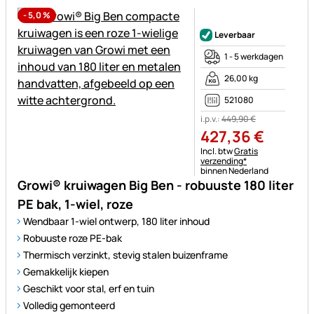
-
5,0
%
Nog geen beoordelingen gepl
Leverbaar
1 - 5 werkdagen
26,00 kg
521080
i.p.v.:
449
,
90
€
427
,
36
€
Belastinginformatie:
Incl. btw
Gratis
verzending*
binnen Nederland
Growi® kruiwagen Big Ben - robuuste 180 liter
PE bak, 1-wiel, roze
Wendbaar 1-wiel ontwerp, 180 liter inhoud
Robuuste roze PE-bak
Thermisch verzinkt, stevig stalen buizenframe
Gemakkelijk kiepen
Geschikt voor stal, erf en tuin
Volledig gemonteerd