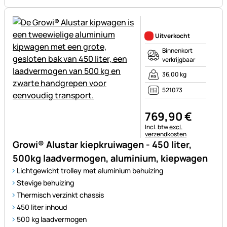
Nog geen beoordelingen gepl
Uitverkocht
Binnenkort
verkrijgbaar
36,00 kg
521073
769
,
90
€
Belastinginformatie:
Incl. btw
excl.
verzendkosten
Growi® Alustar kiepkruiwagen - 450 liter,
500kg laadvermogen, aluminium, kiepwagen
Lichtgewicht trolley met aluminium behuizing
Stevige behuizing
Thermisch verzinkt chassis
450 liter inhoud
500 kg laadvermogen