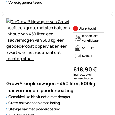
Volledig gemonteerd
Nog geen beoordelingen gepl
Uitverkocht
Binnenkort
verkrijgbaar
53,00 kg
521071
618
,
90
€
Belastinginformatie:
Incl. btw
excl.
verzendkosten
Growi® kiepkruiwagen - 450 liter, 500kg
laadvermogen, poedercoating
Gemakkelijke kiepfunctie met demper
Grote bak voor een grote lading
Stevige bak met poedercoating