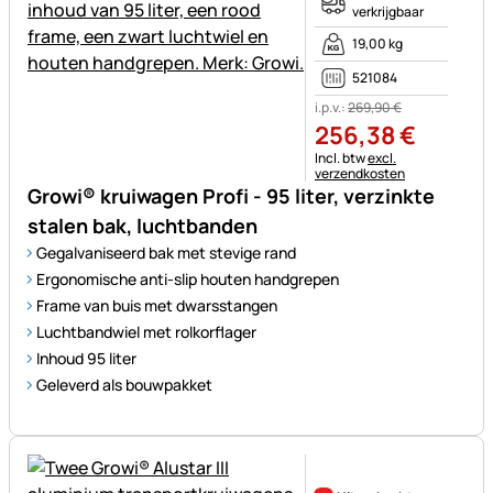
verkrijgbaar
19,00 kg
521084
i.p.v.:
269
,
90
€
256
,
38
€
Belastinginformatie:
Incl. btw
excl.
verzendkosten
Growi® kruiwagen Profi - 95 liter, verzinkte
stalen bak, luchtbanden
Gegalvaniseerd bak met stevige rand
Ergonomische anti-slip houten handgrepen
Frame van buis met dwarsstangen
Luchtbandwiel met rolkorflager
Inhoud 95 liter
Geleverd als bouwpakket
Nog geen beoordelingen gepl