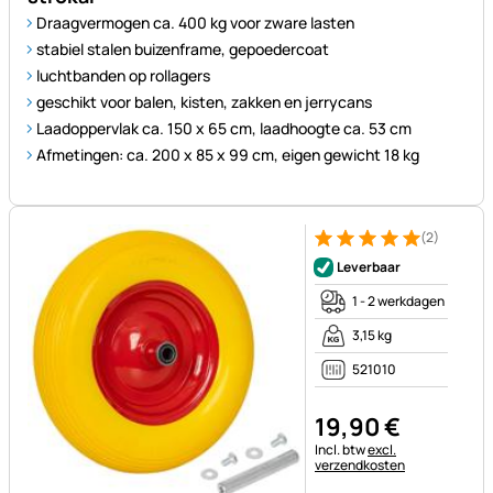
Draagvermogen ca. 400 kg voor zware lasten
stabiel stalen buizenframe, gepoedercoat
luchtbanden op rollagers
geschikt voor balen, kisten, zakken en jerrycans
Laadoppervlak ca. 150 x 65 cm, laadhoogte ca. 53 cm
Afmetingen: ca. 200 x 85 x 99 cm, eigen gewicht 18 kg
(2)
Beoordeling: 5 van 5 (2 beoor
2 Bewertungen
Leverbaar
1 - 2 werkdagen
3,15 kg
521010
19
,
90
€
Belastinginformatie:
Incl. btw
excl.
verzendkosten