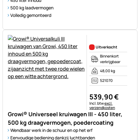
450 liter inhoud
500 kg laadvermogen
Volledig gemonteerd
Nog geen beoordelingen gepl
Uitverkocht
Binnenkort
verkrijgbaar
48,00 kg
521070
539
,
90
€
Belastinginformatie:
Incl. btw
excl.
verzendkosten
Growi® Universeel kruiwagen III - 450 liter,
500 kg draagvermogen, poedercoating
Wendbaar werk in de schuur en op het erf
Eenvoudige bediening dankzij luchtbanden