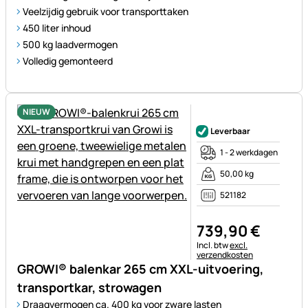
Veelzijdig gebruik voor transporttaken
450 liter inhoud
500 kg laadvermogen
Volledig gemonteerd
NIEUW
Nog geen beoordelingen gepl
Leverbaar
1 - 2 werkdagen
50,00 kg
521182
739
,
90
€
Belastinginformatie:
Incl. btw
excl.
verzendkosten
GROWI® balenkar 265 cm XXL-uitvoering,
transportkar, strowagen
Draagvermogen ca. 400 kg voor zware lasten