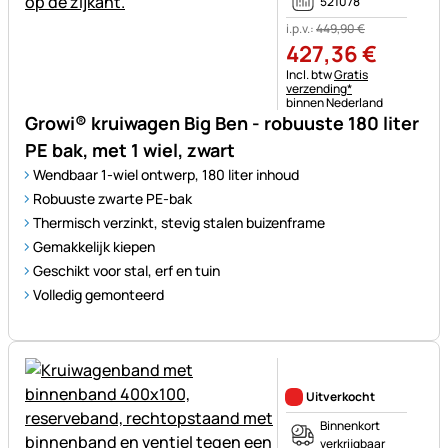
521078
i.p.v.:
449
,
90
€
427
,
36
€
Belastinginformatie:
Incl. btw
Gratis
verzending*
binnen Nederland
Growi® kruiwagen Big Ben - robuuste 180 liter
PE bak, met 1 wiel, zwart
Wendbaar 1-wiel ontwerp, 180 liter inhoud
Robuuste zwarte PE-bak
Thermisch verzinkt, stevig stalen buizenframe
Gemakkelijk kiepen
Geschikt voor stal, erf en tuin
Volledig gemonteerd
Nog geen beoordelingen gepl
Uitverkocht
Binnenkort
verkrijgbaar