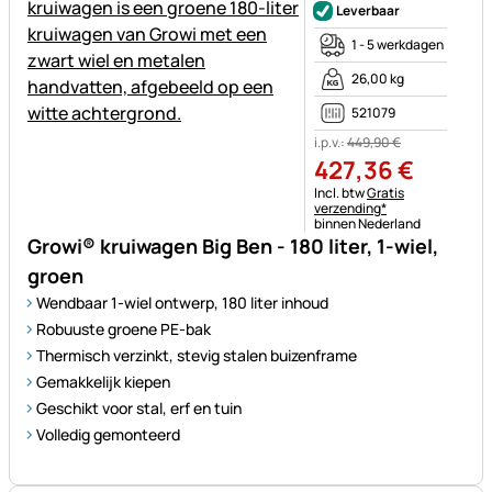
Leverbaar
1 - 5 werkdagen
26,00 kg
521079
i.p.v.:
449
,
90
€
427
,
36
€
Belastinginformatie:
Incl. btw
Gratis
verzending*
binnen Nederland
Growi® kruiwagen Big Ben - 180 liter, 1-wiel,
groen
Wendbaar 1-wiel ontwerp, 180 liter inhoud
Robuuste groene PE-bak
Thermisch verzinkt, stevig stalen buizenframe
Gemakkelijk kiepen
Geschikt voor stal, erf en tuin
Volledig gemonteerd