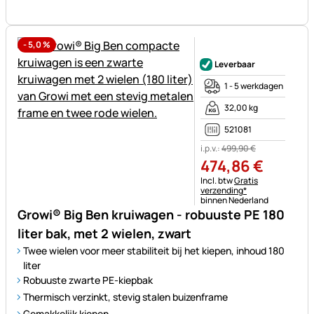
-
5,0
%
Nog geen beoordelingen gepl
Leverbaar
1 - 5 werkdagen
32,00 kg
521081
i.p.v.:
499
,
90
€
474
,
86
€
Belastinginformatie:
Incl. btw
Gratis
verzending*
binnen Nederland
Growi® Big Ben kruiwagen - robuuste PE 180
liter bak, met 2 wielen, zwart
Twee wielen voor meer stabiliteit bij het kiepen, inhoud 180
liter
Robuuste zwarte PE-kiepbak
Thermisch verzinkt, stevig stalen buizenframe
Gemakkelijk kiepen