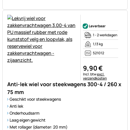
Nog geen beoordelingen gepl
Leverbaar
1 - 2 werkdagen
1,13 kg
521012
9
,
90
€
Belastinginformatie:
Incl. btw
excl.
verzendkosten
Anti-lek wiel voor steekwagens 300-4 / 260 x
75 mm
Geschikt voor steekwagens
Anti lek
Onderhoudsarm
Laag eigen gewicht
Met rollager (diameter: 20 mm)