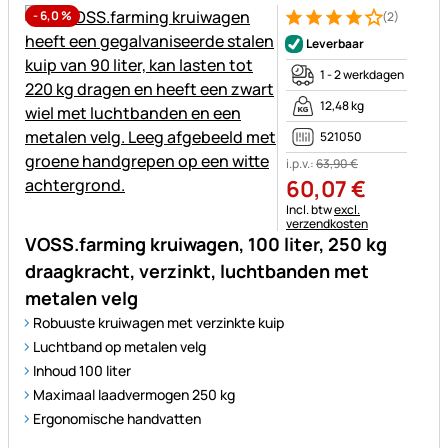
-
6,0
%
(2)
Beoordeling: 4 van 5 (2 beoor
2 Bewertungen
Leverbaar
1 - 2 werkdagen
12,48 kg
521050
i.p.v.:
63
,
90
€
60
,
07
€
Belastinginformatie:
Incl. btw
excl.
verzendkosten
VOSS.farming kruiwagen, 100 liter, 250 kg
draagkracht, verzinkt, luchtbanden met
metalen velg
Robuuste kruiwagen met verzinkte kuip
Luchtband op metalen velg
Inhoud 100 liter
Maximaal laadvermogen 250 kg
Ergonomische handvatten