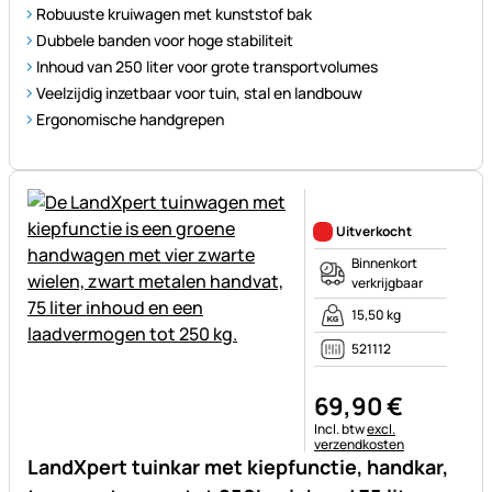
Robuuste kruiwagen met kunststof bak
Dubbele banden voor hoge stabiliteit
Inhoud van 250 liter voor grote transportvolumes
Veelzijdig inzetbaar voor tuin, stal en landbouw
Ergonomische handgrepen
Nog geen beoordelingen gepl
Uitverkocht
Binnenkort
verkrijgbaar
15,50 kg
521112
69
,
90
€
Belastinginformatie:
Incl. btw
excl.
verzendkosten
LandXpert tuinkar met kiepfunctie, handkar,