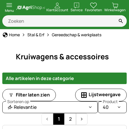
openen
Klantaccount
Service
Favorieten
Winkelwagen
Menu
Home
Stal & Erf
Gereedschap & werkplaats
Kruiwagens & accessoires
Alle artikelen in deze categorie
Lijstweergave
Filter laten zien
Sorteren op
Product
Relevantie
40
1
2