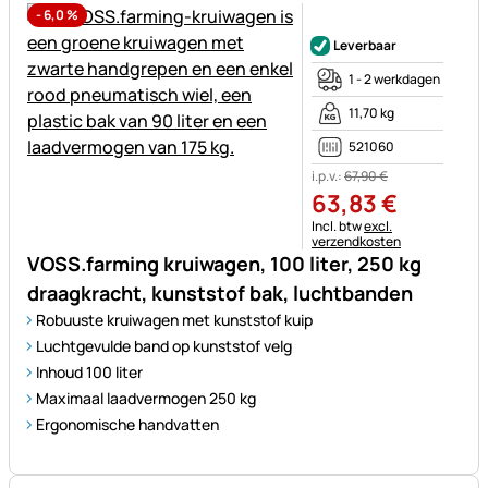
-
6,0
%
Nog geen beoordelingen gepl
Leverbaar
1 - 2 werkdagen
11,70 kg
521060
i.p.v.:
67
,
90
€
63
,
83
€
Belastinginformatie:
Incl. btw
excl.
verzendkosten
VOSS.farming kruiwagen, 100 liter, 250 kg
draagkracht, kunststof bak, luchtbanden
Robuuste kruiwagen met kunststof kuip
Luchtgevulde band op kunststof velg
Inhoud 100 liter
Maximaal laadvermogen 250 kg
Ergonomische handvatten