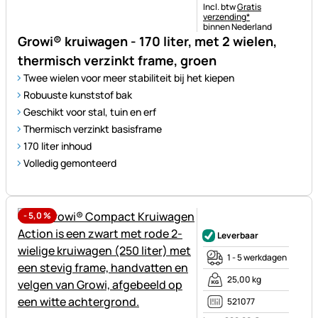
Belastinginformatie:
Incl. btw
Gratis
verzending*
binnen Nederland
Growi® kruiwagen - 170 liter, met 2 wielen,
thermisch verzinkt frame, groen
Twee wielen voor meer stabiliteit bij het kiepen
Robuuste kunststof bak
Geschikt voor stal, tuin en erf
Thermisch verzinkt basisframe
170 liter inhoud
Volledig gemonteerd
-
5,0
%
Nog geen beoordelingen gepl
Leverbaar
1 - 5 werkdagen
25,00 kg
521077