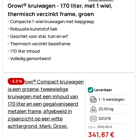
Growi® kruiwagen - 170 liter, met 1 wiel,
thermisch verzinkt frame, groen
Compacte 1-wiel kruiwagen met kiepgreep
Robuuste kunststof bak
Geschikt voor stal, tuin en erf
Thermisch verzinkt basisframe
170 liter inhoud
Volledig gemonteerd
-
5,0
%
Nog geen beoordelingen gepl
Leverbaar
1 - 5 werkdagen
23,00 kg
521076
i.p.v.:
359
,
90
€
341
,
87
€