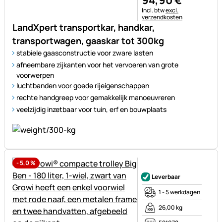
94
,
90
€
Belastinginformatie:
Incl. btw
excl.
verzendkosten
LandXpert transportkar, handkar,
transportwagen, gaaskar tot 300kg
stabiele gaasconstructie voor zware lasten
afneembare zijkanten voor het vervoeren van grote
voorwerpen
luchtbanden voor goede rijeigenschappen
rechte handgreep voor gemakkelijk manoeuvreren
veelzijdig inzetbaar voor tuin, erf en bouwplaats
-
5,0
%
Nog geen beoordelingen gepl
Leverbaar
1 - 5 werkdagen
26,00 kg