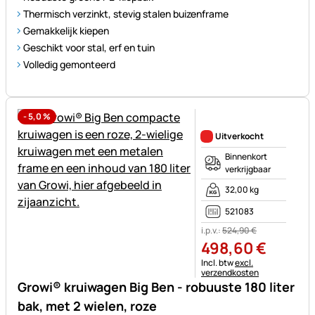
Thermisch verzinkt, stevig stalen buizenframe
Gemakkelijk kiepen
Geschikt voor stal, erf en tuin
Volledig gemonteerd
-
5,0
%
Nog geen beoordelingen gepl
Uitverkocht
Binnenkort
verkrijgbaar
32,00 kg
521083
i.p.v.:
524
,
90
€
498
,
60
€
Belastinginformatie:
Incl. btw
excl.
verzendkosten
Growi® kruiwagen Big Ben - robuuste 180 liter
bak, met 2 wielen, roze