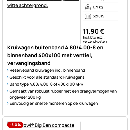
1,71 kg
521015
11
,
90
€
Belastinginformatie:
Incl. btw
excl.
verzendkosten
Kruiwagen buitenband 4.80/4.00-8 en
binnenband 400x100 met ventiel,
vervangingsband
Reserveband kruiwagen incl. binnenband
Geschikt voor alle standaard kruiwagens
Band type 4.80/4.00-8 of 400x100 4PR
Gemaakt van robuust rubber met een draagvermogen van
ongeveer 200 kg
Eenvoudig en snel te monteren op de kruiwagen
-
5,0
%
Nog geen beoordelingen gepl