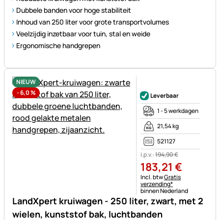
Dubbele banden voor hoge stabiliteit
Inhoud van 250 liter voor grote transportvolumes
Veelzijdig inzetbaar voor tuin, stal en weide
Ergonomische handgrepen
NIEUW
Nog geen beoordelingen gepl
-
6,0
%
Leverbaar
1 - 5 werkdagen
21,54 kg
521127
i.p.v.:
194
,
90
€
183
,
21
€
Belastinginformatie:
Incl. btw
Gratis
verzending*
binnen Nederland
LandXpert kruiwagen - 250 liter, zwart, met 2
wielen, kunststof bak, luchtbanden