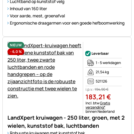
Luchtband op kunststof velg
Inhoud van 160 liter
Voor aarde, mest, groenafval
Ergonomische draagarmen voor een goede hefboomwerking
NIEUW
Nog geen beoordelingen gepl
-
6,0
%
Leverbaar
1 - 5 werkdagen
21,54 kg
521126
i.p.v.:
194
,
90
€
183
,
21
€
Belastinginformatie:
Incl. btw
Gratis
verzending*
binnen Nederland
LandXpert kruiwagen - 250 liter, groen, met 2
wielen, kunststof bak, luchtbanden
Robuuste kruiwagen met kunststof bak