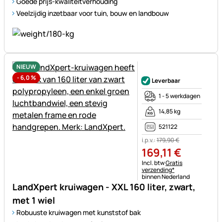
Goede prijs-kwaliteitverhouding
Veelzijdig inzetbaar voor tuin, bouw en landbouw
NIEUW
Nog geen beoordelingen gepl
-
6,0
%
Leverbaar
1 - 5 werkdagen
14,85 kg
521122
i.p.v.:
179
,
90
€
169
,
11
€
Belastinginformatie:
Incl. btw
Gratis
verzending*
binnen Nederland
LandXpert kruiwagen - XXL 160 liter, zwart,
met 1 wiel
Robuuste kruiwagen met kunststof bak