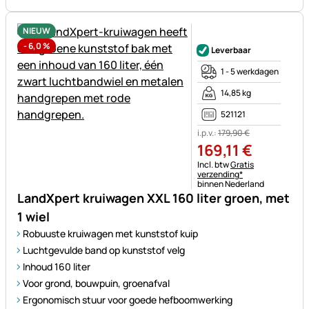
NIEUW
Nog geen beoordelingen gepl
-
6,0
%
Leverbaar
1 - 5 werkdagen
14,85 kg
521121
i.p.v.:
179
,
90
€
169
,
11
€
Belastinginformatie:
Incl. btw
Gratis
verzending*
binnen Nederland
LandXpert kruiwagen XXL 160 liter groen, met
1 wiel
Robuuste kruiwagen met kunststof kuip
Luchtgevulde band op kunststof velg
Inhoud 160 liter
Voor grond, bouwpuin, groenafval
Ergonomisch stuur voor goede hefboomwerking