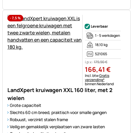
-
7,5
%
Nog geen beoordelingen gepl
Leverbaar
1 - 5 werkdagen
18,10 kg
521065
i.p.v.:
179
,
90
€
166
,
41
€
Belastinginformatie:
Incl. btw
Gratis
verzending*
binnen Nederland
LandXpert kruiwagen XXL 160 liter, met 2
wielen
Grote capaciteit
Slechts 60 cm breed, praktisch voor smalle gangen
Robuust, verzinkt stalen frame
Veilig en gemakkelijk verplaatsen van zware lasten