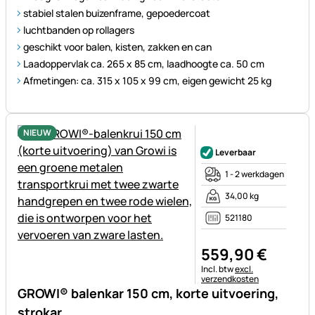
stabiel stalen buizenframe, gepoedercoat
luchtbanden op rollagers
geschikt voor balen, kisten, zakken en can
Laadoppervlak ca. 265 x 85 cm, laadhoogte ca. 50 cm
Afmetingen: ca. 315 x 105 x 99 cm, eigen gewicht 25 kg
NIEUW
Nog geen beoordelingen gepl
Leverbaar
1 - 2 werkdagen
34,00 kg
521180
559
,
90
€
Belastinginformatie:
Incl. btw
excl.
verzendkosten
GROWI® balenkar 150 cm, korte uitvoering,
strokar