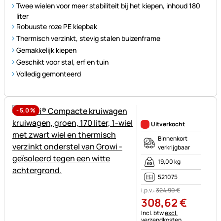
Twee wielen voor meer stabiliteit bij het kiepen, inhoud 180
liter
Robuuste roze PE kiepbak
Thermisch verzinkt, stevig stalen buizenframe
Gemakkelijk kiepen
Geschikt voor stal, erf en tuin
Volledig gemonteerd
-
5,0
%
Nog geen beoordelingen gepl
Uitverkocht
Binnenkort
verkrijgbaar
19,00 kg
521075
i.p.v.:
324
,
90
€
308
,
62
€
Belastinginformatie:
Incl. btw
excl.
verzendkosten