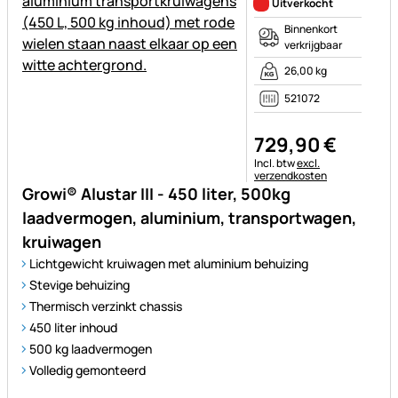
Uitverkocht
Binnenkort
verkrijgbaar
26,00 kg
521072
729
,
90
€
Belastinginformatie:
Incl. btw
excl.
verzendkosten
Growi® Alustar III - 450 liter, 500kg
laadvermogen, aluminium, transportwagen,
kruiwagen
Lichtgewicht kruiwagen met aluminium behuizing
Stevige behuizing
Thermisch verzinkt chassis
450 liter inhoud
500 kg laadvermogen
Volledig gemonteerd