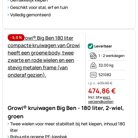
Geschikt voor stal, erf en tuin
Volledig gemonteerd
-
5,0
%
Nog geen beoordelingen gepl
Leverbaar
1 - 2 werkdagen
32,00 kg
521082
i.p.v.:
499
,
90
€
474
,
86
€
Belastinginformatie:
Incl. btw
excl.
verzendkosten
Growi® kruiwagen Big Ben - 180 liter, 2-wiel,
groen
Twee wielen voor meer stabiliteit bij het kiepen, inhoud 180
liter
Robuuste groene PE-kiepbak