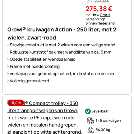
i.p.v.:
289
,
90
€
275
,
38
€
Belastinginformatie:
Incl. btw
Gratis
verzending*
binnen Nederland
Growi® kruiwagen Action - 250 liter, met 2
wielen, zwart-rood
Stevige constructie met 2 wielen voor een veilige stand
Robuuste kunststof bak met wanddikte van ca. 5 mm
Goede stabiliteit en wendbaarheid
Frame met poedercoating
veelzijdig voor gebruik op het erf, in de stal en in de tuin
Volledig gemonteerd
-
5,0
%
Nog geen beoordelingen gepl
Leverbaar
1 - 5 werkdagen
34,00 kg