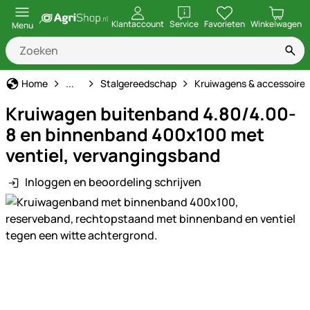
openen
Klantaccount
Service
Favorieten
Winkelwagen
Menu
Stal & Erf
Home
...
Stalgereedschap
Kruiwagens & accessoires
Kruiwagen buitenband 4.80/4.00-
8 en binnenband 400x100 met
ventiel, vervangingsband
Inloggen en beoordeling schrijven
Productgalerij