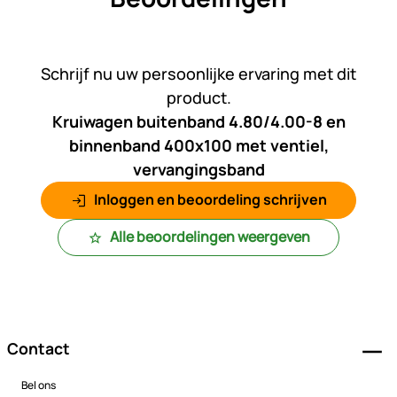
Nog geen beoordelingen gepl
Schrijf nu uw persoonlijke ervaring met dit
product.
Kruiwagen buitenband 4.80/4.00-8 en
binnenband 400x100 met ventiel,
vervangingsband
Inloggen en beoordeling schrijven
Alle beoordelingen weergeven
Voettekst
Contact
Bel ons