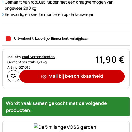
Gemaakt van robuust rubber met een draagvermogen van
ongeveer 200 kg
Eenvoudig en snel te monteren op de kruiwagen
Uitverkocht
, Levertijd:
Binnenkort verkrijgbaar
11
,
90
€
Belastinginformatie:
Incl. btw,
excl. verzendkosten
Gewicht per stuk: 1,71 kg
Art.nr.: 521015
Mail bij beschikbaarheid
Wordt vaak samen gekocht met de volgende
producten: