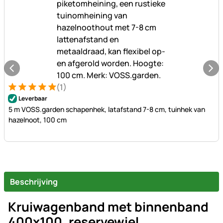
(1)
Beoordeling: 5 van 5 (1 beoordelingen)
1 Bewertung
Leverbaar
5 m VOSS.garden schapenhek, latafstand 7-8 cm, tuinhek van
hazelnoot, 100 cm
Beschrijving
Kruiwagenband met binnenband
400x100, reservewiel