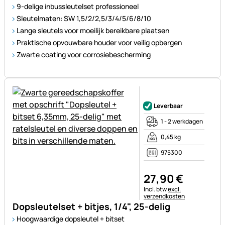
9-delige inbussleutelset professioneel
Sleutelmaten: SW 1,5/2/2,5/3/4/5/6/8/10
Lange sleutels voor moeilijk bereikbare plaatsen
Praktische opvouwbare houder voor veilig opbergen
Zwarte coating voor corrosiebescherming
Nog geen beoordelingen gepl
Leverbaar
1 - 2 werkdagen
0,45 kg
975300
27
,
90
€
Belastinginformatie:
Incl. btw
excl.
verzendkosten
Dopsleutelset + bitjes, 1/4", 25-delig
Hoogwaardige dopsleutel + bitset