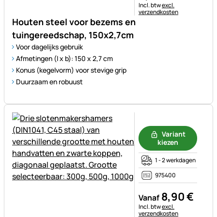
Belastinginformatie:
Incl. btw
excl.
verzendkosten
Houten steel voor bezems en
tuingereedschap, 150x2,7cm
Voor dagelijks gebruik
Afmetingen (l x b): 150 x 2,7 cm
Konus (kegelvorm) voor stevige grip
Duurzaam en robuust
Nog geen beoordelingen gepl
Variant
kiezen
1 - 2 werkdagen
975400
8
,
90
€
Vanaf
Belastinginformatie:
Incl. btw
excl.
verzendkosten