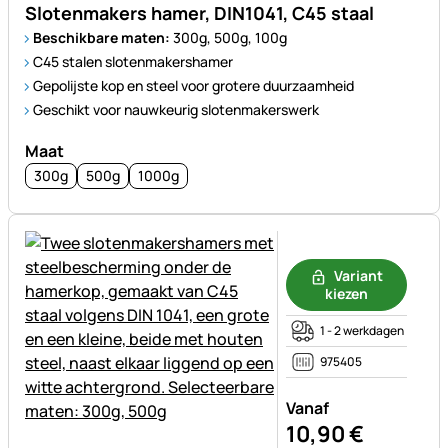
Slotenmakers hamer, DIN1041, C45 staal
Beschikbare maten:
300g, 500g, 100g
C45 stalen slotenmakershamer
Gepolijste kop en steel voor grotere duurzaamheid
Geschikt voor nauwkeurig slotenmakerswerk
Maat
300g
500g
1000g
Nog geen beoordelingen gepl
Variant
kiezen
1 - 2 werkdagen
975405
Vanaf
10
,
90
€