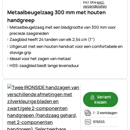
Belastinginformatie:
Incl. btw
excl.
verzendkosten
Metaalbeugelzaag 300 mm met houten
handgreep
Metaalbeugelzaag met een bladgrootte van 300 mm voor
precieze zaagsneden
Zaagblad heeft 24 tanden van elk 2,54 cm (1")
Uitgerust met een houten handvat voor een comfortabele en
stevige grip
Ideaal voor het zagen van metaal
HSS-zaagblad biedt lange levensduur
Nog geen beoordelingen gepl
Variant
kiezen
1 - 2 werkdagen
976555