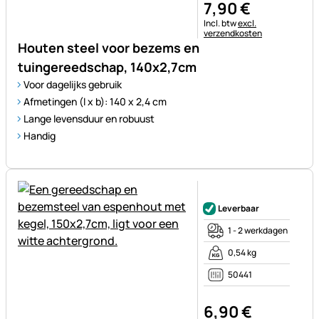
7
,
90
€
Belastinginformatie:
Incl. btw
excl.
verzendkosten
Houten steel voor bezems en
tuingereedschap, 140x2,7cm
Voor dagelijks gebruik
Afmetingen (l x b): 140 x 2,4 cm
Lange levensduur en robuust
Handig
Nog geen beoordelingen gepl
Leverbaar
1 - 2 werkdagen
0,54 kg
50441
6
,
90
€