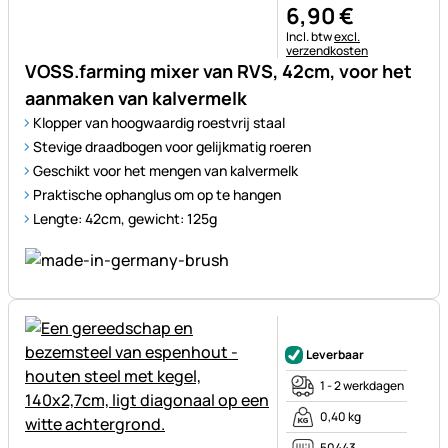
6
,
90
€
Belastinginformatie:
Incl. btw
excl.
verzendkosten
VOSS.farming mixer van RVS, 42cm, voor het
aanmaken van kalvermelk
Klopper van hoogwaardig roestvrij staal
Stevige draadbogen voor gelijkmatig roeren
Geschikt voor het mengen van kalvermelk
Praktische ophanglus om op te hangen
Lengte: 42cm, gewicht: 125g
Nog geen beoordelingen gepl
Leverbaar
1 - 2 werkdagen
0,40 kg
50443