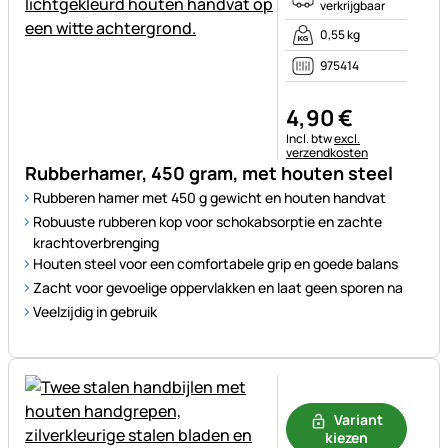
verkrijgbaar
0,55 kg
975414
4
,
90
€
Belastinginformatie:
Incl. btw
excl.
verzendkosten
Rubberhamer, 450 gram, met houten steel
Rubberen hamer met 450 g gewicht en houten handvat
Robuuste rubberen kop voor schokabsorptie en zachte
krachtoverbrenging
Houten steel voor een comfortabele grip en goede balans
Zacht voor gevoelige oppervlakken en laat geen sporen na
Veelzijdig in gebruik
Nog geen beoordelingen gepl
Variant
kiezen