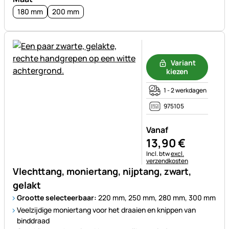
180 mm
200 mm
Nog geen beoordelingen gepl
Variant
kiezen
1 - 2 werkdagen
975105
Vanaf
13
,
90
€
Belastinginformatie:
Incl. btw
excl.
verzendkosten
Vlechttang, moniertang, nijptang, zwart,
gelakt
Grootte selecteerbaar:
220 mm, 250 mm, 280 mm, 300 mm
Veelzijdige moniertang voor het draaien en knippen van
binddraad