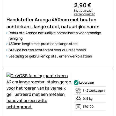
2
,
90
€
Belastinginformatie:
Incl. btw
excl.
verzendkosten
Handstoffer Arenga 450mm met houten
achterkant, lange steel, natuurlijke haren
Robuuste Arenga natuurlijke borstelharen voor grondige
reiniging
450mm lengte met praktische lange steel
Stevige houten achterkant voor duurzaamheid
veelzijdig te gebruiken op stal, erf en werkplaatsen
Nog geen beoordelingen gepl
Leverbaar
1 - 2 werkdagen
0,13 kg
570100