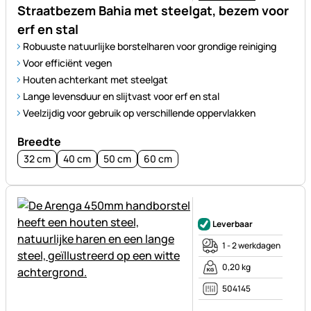
Straatbezem Bahia met steelgat, bezem voor
erf en stal
Robuuste natuurlijke borstelharen voor grondige reiniging
Voor efficiënt vegen
Houten achterkant met steelgat
Lange levensduur en slijtvast voor erf en stal
Veelzijdig voor gebruik op verschillende oppervlakken
Breedte
32 cm
40 cm
50 cm
60 cm
Nog geen beoordelingen gepl
Leverbaar
1 - 2 werkdagen
0,20 kg
504145