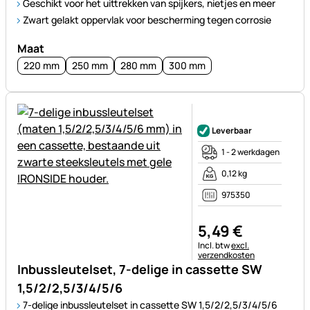
Geschikt voor het uittrekken van spijkers, nietjes en meer
Zwart gelakt oppervlak voor bescherming tegen corrosie
Maat
220 mm
250 mm
280 mm
300 mm
Nog geen beoordelingen gepl
Leverbaar
1 - 2 werkdagen
0,12 kg
975350
5
,
49
€
Belastinginformatie:
Incl. btw
excl.
verzendkosten
Inbussleutelset, 7-delige in cassette SW
1,5/2/2,5/3/4/5/6
7-delige inbussleutelset in cassette SW 1,5/2/2,5/3/4/5/6