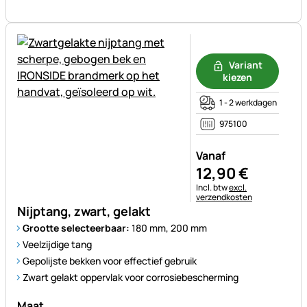
Nog geen beoordelingen gepl
Variant
kiezen
1 - 2 werkdagen
975100
Vanaf
12
,
90
€
Belastinginformatie:
Incl. btw
excl.
verzendkosten
Nijptang, zwart, gelakt
Grootte selecteerbaar:
180 mm, 200 mm
Veelzijdige tang
Gepolijste bekken voor effectief gebruik
Zwart gelakt oppervlak voor corrosiebescherming
Maat