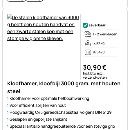
Nog geen beoordelingen gepl
Leverbaar
1 - 2 werkdagen
3,80 kg
975470
30
,
90
€
Belastinginformatie:
Incl. btw
excl.
verzendkosten
Kloofhamer, kloofbijl 3000 gram, met houten
steel
Kloofhamer voor optimale hefboomwerking
Voor efficiënt splijten van hout
Hoogwaardig C45 gereedschapsstaal volgens DIN 5129
Geslepen en gepolijste snijkant
Speciaal antislip handgreepuiteinde voor een stevige grip