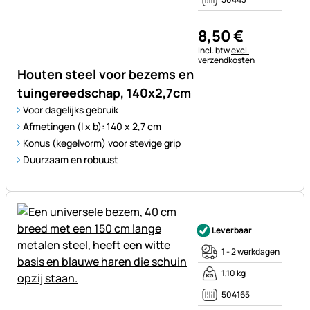
8
,
50
€
Belastinginformatie:
Incl. btw
excl.
verzendkosten
Houten steel voor bezems en
tuingereedschap, 140x2,7cm
Voor dagelijks gebruik
Afmetingen (l x b): 140 x 2,7 cm
Konus (kegelvorm) voor stevige grip
Duurzaam en robuust
Nog geen beoordelingen gepl
Leverbaar
1 - 2 werkdagen
1,10 kg
504165