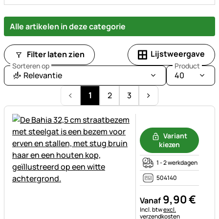
Alle artikelen in deze categorie
Lijstweergave
Filter laten zien
Sorteren op
Product
Relevantie
40
1
2
3
Nog geen beoordelingen gepl
Variant
kiezen
1 - 2 werkdagen
504140
9
,
90
€
Vanaf
Belastinginformatie:
Incl. btw
excl.
verzendkosten