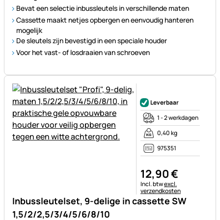
Bevat een selectie inbussleutels in verschillende maten
Cassette maakt netjes opbergen en eenvoudig hanteren
mogelijk
De sleutels zijn bevestigd in een speciale houder
Voor het vast- of losdraaien van schroeven
Nog geen beoordelingen gepl
Leverbaar
1 - 2 werkdagen
0,40 kg
975351
12
,
90
€
Belastinginformatie:
Incl. btw
excl.
verzendkosten
Inbussleutelset, 9-delige in cassette SW
1,5/2/2,5/3/4/5/6/8/10