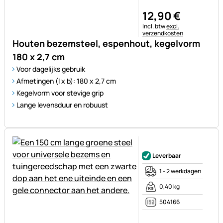
12
,
90
€
Belastinginformatie:
Incl. btw
excl.
verzendkosten
Houten bezemsteel, espenhout, kegelvorm
180 x 2,7 cm
Voor dagelijks gebruik
Afmetingen (l x b): 180 x 2,7 cm
Kegelvorm voor stevige grip
Lange levensduur en robuust
Nog geen beoordelingen gepl
Leverbaar
1 - 2 werkdagen
0,40 kg
504166