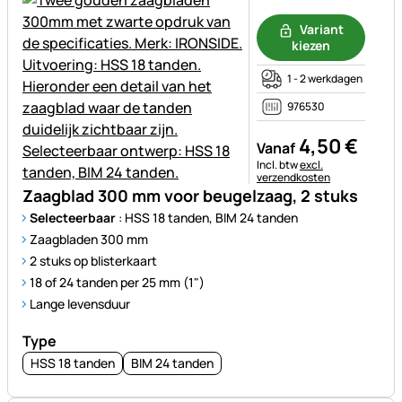
Nog geen beoordelingen gepl
Variant
kiezen
1 - 2 werkdagen
976530
4
,
50
€
Vanaf
Belastinginformatie:
Incl. btw
excl.
verzendkosten
Zaagblad 300 mm voor beugelzaag, 2 stuks
Selecteerbaar
: HSS 18 tanden, BIM 24 tanden
Zaagbladen 300 mm
2 stuks op blisterkaart
18 of 24 tanden per 25 mm (1")
Lange levensduur
Type
HSS 18 tanden
BIM 24 tanden