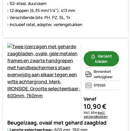
S2-staal, duurzaam
12 doppen (6,35 mm/1/4"), 413 mm
Verschillende bits: PH, PZ, SL, Tx
Inclusief ratel, adapter, verlengstukken
Nog geen beoordelingen gepl
Variant
kiezen
Binnenkort
verkrijgbaar
976565
Vanaf
10
,
90
€
Belastinginformatie:
Incl. btw
excl.
verzendkosten
Beugelzaag, ovaal met gehard zaagblad
Lengte selecteerbaar:
600 mm, 760 mm