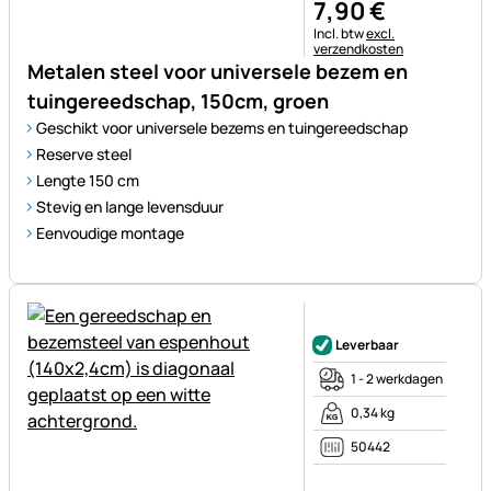
7
,
90
€
Belastinginformatie:
Incl. btw
excl.
verzendkosten
Metalen steel voor universele bezem en
tuingereedschap, 150cm, groen
Geschikt voor universele bezems en tuingereedschap
Reserve steel
Lengte 150 cm
Stevig en lange levensduur
Eenvoudige montage
Nog geen beoordelingen gepl
Leverbaar
1 - 2 werkdagen
0,34 kg
50442