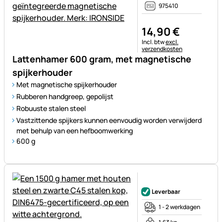
975410
14
,
90
€
Belastinginformatie:
Incl. btw
excl.
verzendkosten
Lattenhamer 600 gram, met magnetische
spijkerhouder
Met magnetische spijkerhouder
Rubberen handgreep, gepolijst
Robuuste stalen steel
Vastzittende spijkers kunnen eenvoudig worden verwijderd
met behulp van een hefboomwerking
600 g
Nog geen beoordelingen gepl
Leverbaar
1 - 2 werkdagen