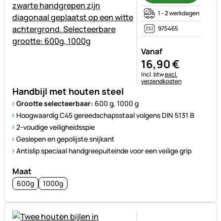
1 - 2 werkdagen
975465
Vanaf
16
,
90
€
Belastinginformatie:
Incl. btw
excl.
verzendkosten
Handbijl met houten steel
Grootte selecteerbaar:
600 g, 1000 g
Hoogwaardig C45 gereedschapsstaal volgens DIN 5131 B
2-voudige veiligheidsspie
Geslepen en gepolijste snijkant
Antislip speciaal handgreepuiteinde voor een veilige grip
Maat
600g
1000g
Nog geen beoordelingen gepl