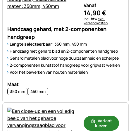
Vanaf
14
,
90
€
Belastinginformatie:
Incl. btw
excl.
verzendkosten
Handzaag gehard, met 2-componenten
handgreep
Lengte selecteerbaar:
350 mm, 450 mm
Handzaag met gehard blad en 2-componenten handgreep
Gehard metalen blad voor hoge duurzaamheid en scherpte
2-componenten kunststof handgreep voor gripvast werken
Voor het bewerken van houten materialen
Maat
350 mm
450 mm
Nog geen beoordelingen gepl
Variant
kiezen