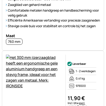
Zaagblad van gehard metaal
Comfortabele metalen handgreep en handbescherming voor
veilig gebruik
Efficiënte Amerikaanse vertanding voor precieze zaagsneden
Stevige ovale buis voor stabiliteit en controle bij het zagen
Maat
760 mm
Nog geen beoordelingen gepl
Leverbaar
1 - 2 werkdagen
0,41 kg
976500
11
,
90
€
Belastinginformatie:
Incl. btw
excl.