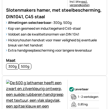
Belastinginformatie:
Incl. btw
excl.
verzendkosten
Slotenmakers hamer, met steelbescherming,
DIN1041, C45 staal
Afmetingen selecteerbaar:
300g, 500g
Kop van gesmeed en inductiegehard C45-staal
Voldoet aan de kwaliteitsnormen van DIN 1041
Hickoryhouten handvat voor meer veiligheid bij eventuele
breuk van het handvat
Extra handgreepbescherming voor langere levensduur
Maat
300g
500g
Nog geen beoordelingen gepl
Leverbaar
1 - 2 werkdagen
0,85 kg