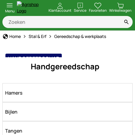
openen
Klantaccount
Service
Favorieten
Winkelwagen
Menu
Home
Stal & Erf
Gereedschap & werkplaats
HANDGEREEDSCHAP
Handgereedschap
Hamers
Bijlen
Tangen