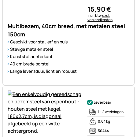
15
,
90
€
Belastinginformatie:
Incl. btw
excl.
verzendkosten
Multibezem, 40cm breed, met metalen steel
150cm
Geschikt voor stal, erf en huis
Stevige metalen steel
Kunststof achterkant
40 cm brede borstel
Lange levensduur, licht en robuust
Nog geen beoordelingen gepl
Leverbaar
1 - 2 werkdagen
0,64 kg
50444