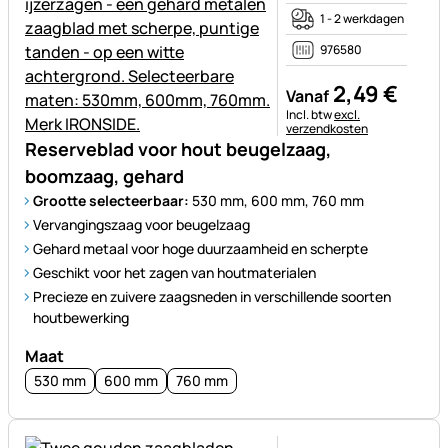
1 - 2 werkdagen
976580
2
,
49
€
Vanaf
Belastinginformatie:
Incl. btw
excl.
verzendkosten
Reserveblad voor hout beugelzaag,
boomzaag, gehard
Grootte selecteerbaar:
530 mm, 600 mm, 760 mm
Vervangingszaag voor beugelzaag
Gehard metaal voor hoge duurzaamheid en scherpte
Geschikt voor het zagen van houtmaterialen
Precieze en zuivere zaagsneden in verschillende soorten
houtbewerking
Maat
530 mm
600 mm
760 mm