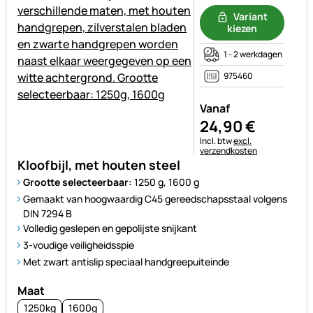
Variant
kiezen
1 - 2 werkdagen
975460
Vanaf
24
,
90
€
Belastinginformatie:
Incl. btw
excl.
verzendkosten
Kloofbijl, met houten steel
Grootte selecteerbaar:
1250 g, 1600 g
Gemaakt van hoogwaardig C45 gereedschapsstaal volgens
DIN 7294 B
Volledig geslepen en gepolijste snijkant
3-voudige veiligheidsspie
Met zwart antislip speciaal handgreepuiteinde
Maat
1250kg
1600g