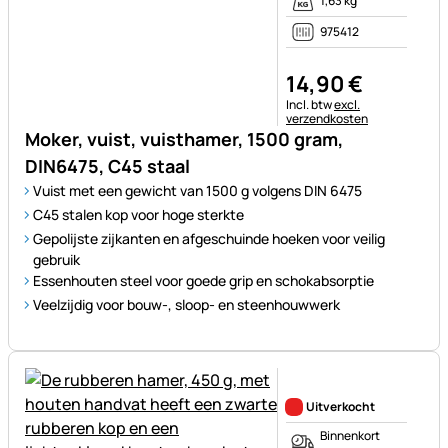
1,63 kg
975412
14
,
90
€
Belastinginformatie:
Incl. btw
excl.
verzendkosten
Moker, vuist, vuisthamer, 1500 gram,
DIN6475, C45 staal
Vuist met een gewicht van 1500 g volgens DIN 6475
C45 stalen kop voor hoge sterkte
Gepolijste zijkanten en afgeschuinde hoeken voor veilig
gebruik
Essenhouten steel voor goede grip en schokabsorptie
Veelzijdig voor bouw-, sloop- en steenhouwwerk
Nog geen beoordelingen gepl
Uitverkocht
Binnenkort