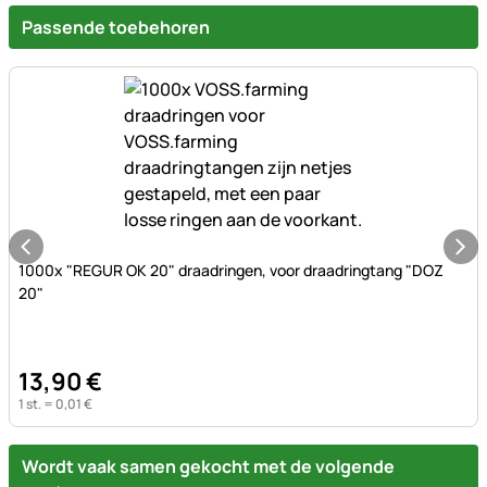
Passende toebehoren
Nog geen beoordelingen geplaatst
1000x "REGUR OK 20" draadringen, voor draadringtang "DOZ
20"
13
,
90
€
1 st. =
0
,
01
€
Wordt vaak samen gekocht met de volgende