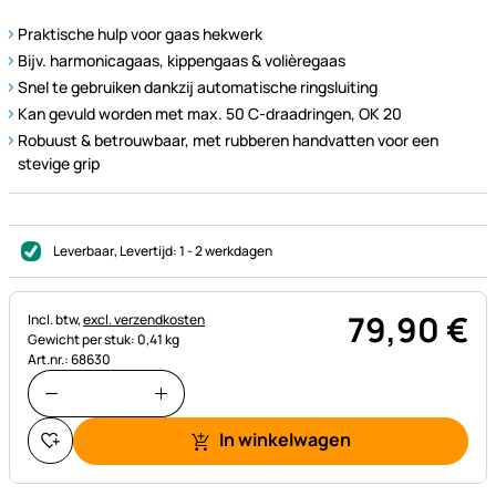
Praktische hulp voor gaas hekwerk
Bijv. harmonicagaas, kippengaas & volièregaas
Snel te gebruiken dankzij automatische ringsluiting
Kan gevuld worden met max. 50 C-draadringen, OK 20
Robuust & betrouwbaar, met rubberen handvatten voor een
stevige grip
Leverbaar
, Levertijd:
1 - 2 werkdagen
79
,
90
€
Belastinginformatie:
Incl. btw,
excl. verzendkosten
Gewicht per stuk: 0,41 kg
Art.nr.: 68630
In winkelwagen