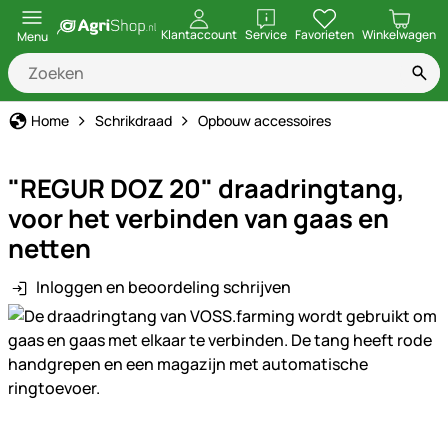
openen
Klantaccount
Service
Favorieten
Winkelwagen
Menu
Home
Schrikdraad
Opbouw accessoires
"REGUR DOZ 20" draadringtang,
voor het verbinden van gaas en
netten
Inloggen en beoordeling schrijven
Productgalerij