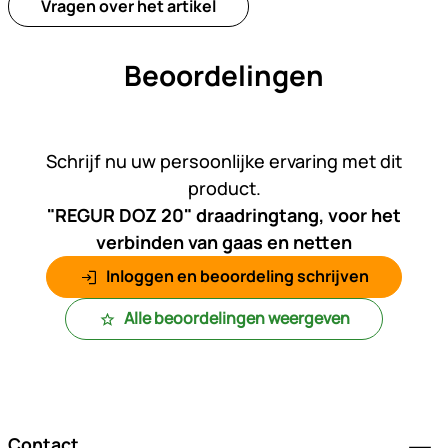
Vragen over het artikel
Beoordelingen
Nog geen beoordelingen gepl
Schrijf nu uw persoonlijke ervaring met dit
product.
"REGUR DOZ 20" draadringtang, voor het
verbinden van gaas en netten
Inloggen en beoordeling schrijven
Alle beoordelingen weergeven
Voettekst
Contact