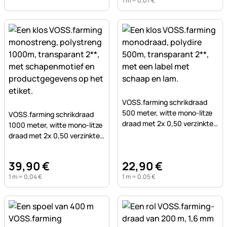
1 m =
0
,
07
€
Nog geen beoordelingen ge
VOSS.farming schrikdraad
Nog geen beoordelingen geplaatst
500 meter, witte mono-litze
VOSS.farming schrikdraad
draad met 2x 0,50 verzinkte
1000 meter, witte mono-litze
geleiders
draad met 2x 0,50 verzinkte
geleiders
39
,
90
€
22
,
90
€
1 m =
0
,
04
€
1 m =
0
,
05
€