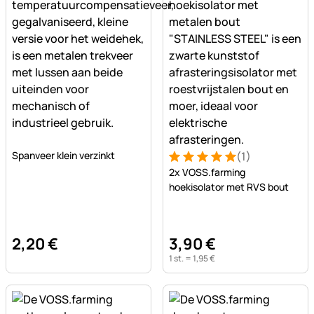
Nog geen beoordelingen geplaatst
Spanveer klein verzinkt
(1)
Beoordeling: 5 van 5 (1 beo
1 Bewertung
2x VOSS.farming
hoekisolator met RVS bout
2
,
20
€
3
,
90
€
1 st. =
1
,
95
€