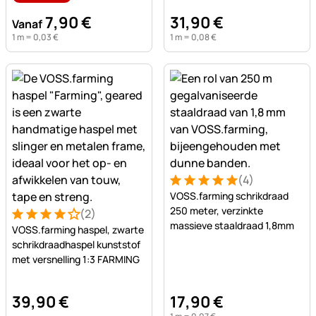
7
,
90
€
31
,
90
€
Vanaf
1 m =
0
,
03
€
1 m =
0
,
08
€
(4)
Beoordeling: 5 van 5 (4 beo
4 Bewertungen
VOSS.farming schrikdraad
250 meter, verzinkte
(2)
Beoordeling: 4 van 5 (2 beoordelingen)
2 Bewertungen
massieve staaldraad 1,8mm
VOSS.farming haspel, zwarte
schrikdraadhaspel kunststof
met versnelling 1:3 FARMING
39
,
90
€
17
,
90
€