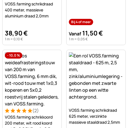
Nog geen beoordelingen geplaatst
geleiders
VOSS.farming schrikdraad
400 meter, massieve
aluminium draad 2,0mm
Bij 4 of meer
38
,
90
€
11
,
50
€
Vanaf
1 m =
0
,
10
€
1 m =
0
,
05
€
-
10,0
%
Nog geen beoordelingen ge
(2)
VOSS.farming schrikdraad
Beoordeling: 5 van 5 (2 beoordelingen)
2 Bewertungen
625 meter, verzinkte
VOSS.farming schrikkoord
massieve staaldraad 2,5mm
200 meter, wit rood koord