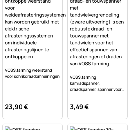
Nog geen beoordelingen geplaatst
VOSS.farming weerstand
Nog geen beoordelingen ge
voor schrikdraadomheiningen
VOSS.farming
kamradspanner,
draadspanner, spanner voor
metaaldraad
23
,
90
€
3
,
49
€