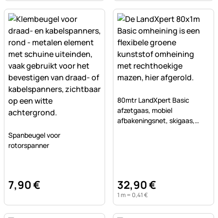
Nog geen beoordelingen ge
80mtr LandXpert Basic
afzetgaas, mobiel
afbakeningsnet, skigaas,
Nog geen beoordelingen geplaatst
flexibel, 100cm hoogte,
Spanbeugel voor
groen
rotorspanner
7
,
90
€
32
,
90
€
1 m =
0
,
41
€