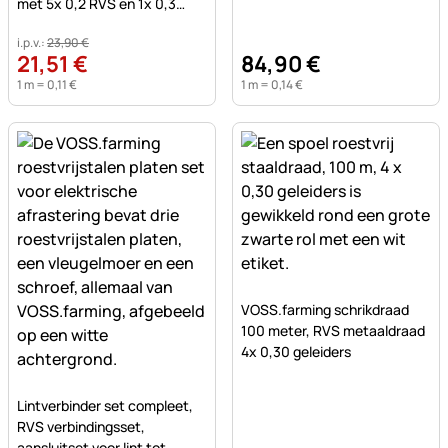
met 5x 0,2 RVS en 1x 0,3
koper geleiders
i.p.v.:
23
,
90
€
21
,
51
€
84
,
90
€
1 m =
0
,
11
€
1 m =
0
,
14
€
Nog geen beoordelingen ge
VOSS.farming schrikdraad
100 meter, RVS metaaldraad
4x 0,30 geleiders
Nog geen beoordelingen geplaatst
Lintverbinder set compleet,
RVS verbindingsset,
aansluitset voor lint tot