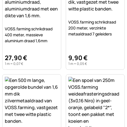
Nog geen beoordelingen ge
VOSS.farming schrikdraad
Nog geen beoordelingen geplaatst
200 meter, verzinkte
VOSS.farming schrikdraad
metaaldraad 7 geleiders
400 meter, massieve
aluminium draad 1,6mm
27
,
90
€
9
,
90
€
1 m =
0
,
07
€
1 m =
0
,
05
€