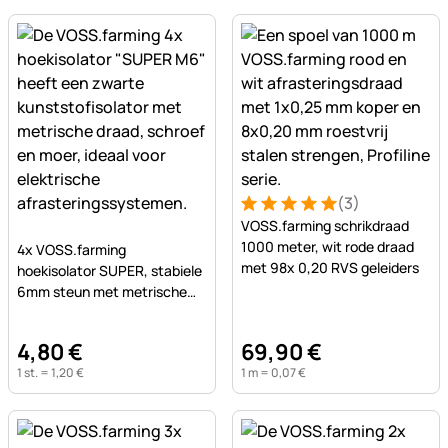
(3)
Beoordeling: 5 van 5 (3 beo
3 Bewertungen
VOSS.farming schrikdraad
Nog geen beoordelingen geplaatst
1000 meter, wit rode draad
4x VOSS.farming
met 98x 0,20 RVS geleiders
hoekisolator SUPER, stabiele
6mm steun met metrische
schroefdraad
4
,
80
€
69
,
90
€
1 st. =
1
,
20
€
1 m =
0
,
07
€