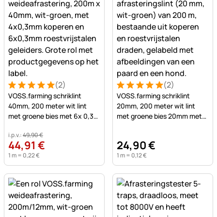
(2)
(2)
Beoordeling: 5 van 5 (2 beoordelingen)
2 Bewertungen
Beoordeling: 5 van 5 (2 beo
2 Bewertungen
VOSS.farming schriklint
VOSS.farming schriklint
40mm, 200 meter wit lint
20mm, 200 meter wit lint
met groene bies met 6x 0,3
met groene bies 20mm met
RVS en 4x 0,3 koper gele
4x0,3 RVS en 2x 0,3 koper
i.p.v.:
49
,
90
€
44
,
91
€
24
,
90
€
1 m =
0
,
22
€
1 m =
0
,
12
€