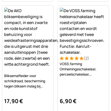
(2)
Beoordeling: 5 van 5 (2 beo
2 Bewertungen
VOSS.farming
Omheiningsschakelaar,
Nog geen beoordelingen geplaatst
perceelschakelaar,
Bliksemafleider voor
schakelaar voor schrikdraad
schrikdraad, bescherming
tegen bliksem inslag bij
omheiningen
17
,
90
€
6
,
90
€