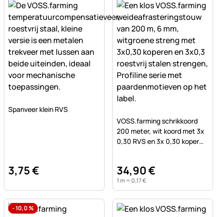
Nog geen beoordelingen geplaatst
Spanveer klein RVS
Nog geen beoordelingen ge
VOSS.farming schrikkoord
200 meter, wit koord met 3x
0,30 RVS en 3x 0,30 koper
geleiders
3
,
75
€
34
,
90
€
1 m =
0
,
17
€
-
10,0
%