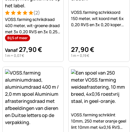
Nog geen beoordelingen ge
(2)
VOSS.farming schrikkoord
Beoordeling: 5 van 5 (2 beoordelingen)
2 Bewertungen
150 meter, wit koord met 6x
VOSS.farming schrikdraad
0,20 RVS en 3x 0,20 koper
400 meter, wit-groene draad
geleiders
met 3x 0,20 RVS en 3x 0,25
koper geleiders
Bij 5 of meer
27
,
90
€
27
,
90
€
Vanaf
1 m =
0
,
07
€
1 m =
0
,
19
€
Nog geen beoordelingen ge
VOSS.farming schriklint
10mm, 250 meter oranje geel
lint 10mm met 4x0,16 RVS