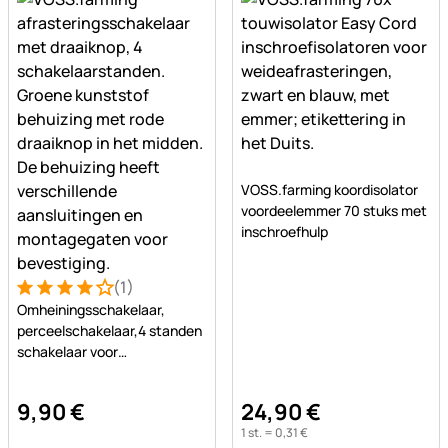
Nog geen beoordelingen ge
VOSS.farming koordisolator
voordeelemmer 70 stuks met
inschroefhulp
(1)
Beoordeling: 4 van 5 (1 beoordelingen)
1 Bewertung
Omheiningsschakelaar,
perceelschakelaar,4 standen
schakelaar voor
schrikdraadomheining
9
,
90
€
24
,
90
€
1 st. =
0
,
31
€