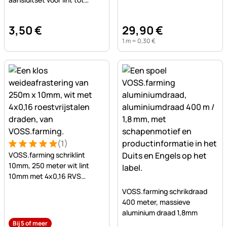
40mm.
3
,
50
€
29
,
90
€
1 m =
0
,
30
€
(1)
Beoordeling: 5 van 5 (1 beoordelingen)
1 Bewertung
VOSS.farming schriklint
10mm, 250 meter wit lint
10mm met 4x0,16 RVS
Nog geen beoordelingen ge
geleiders
VOSS.farming schrikdraad
400 meter, massieve
aluminium draad 1,8mm
Bij 5 of meer