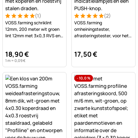
(1)
(2)
Beoordeling: 5 van 5 (1 beoordelingen)
1 Bewertung
Beoordeling: 5 van 5 (2 beo
2 Bewertungen
VOSS.farming schriklint
VOSS.farming
12mm, 200 meter wit groen
omheiningstester,
lint 12mm met 3x0,3 RVS en
afrasteringstester, voor het
1x0,3 koper geleiders
testen van uw omheining van
2500V tot 80
18
,
90
€
17
,
50
€
1 m =
0
,
09
€
-
10,0
%