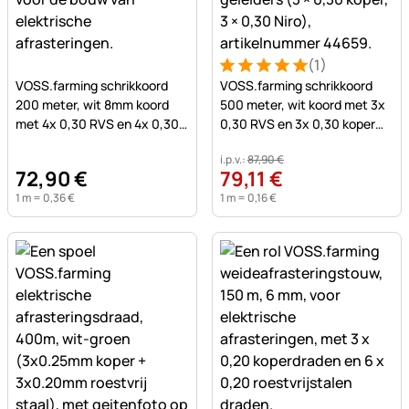
(1)
Nog geen beoordelingen geplaatst
Beoordeling: 5 van 5 (1 beo
1 Bewertung
VOSS.farming schrikkoord
VOSS.farming schrikkoord
200 meter, wit 8mm koord
500 meter, wit koord met 3x
met 4x 0,30 RVS en 4x 0,30
0,30 RVS en 3x 0,30 koper
Koper geleiders.
geleiders
i.p.v.:
87
,
90
€
72
,
90
€
79
,
11
€
1 m =
0
,
36
€
1 m =
0
,
16
€