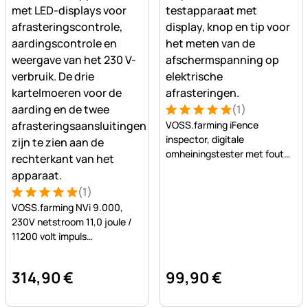
(1)
Beoordeling: 5 van 5 (1 beo
1 Bewertung
VOSS.farming iFence
inspector, digitale
omheiningstester met fout
traceringsfunctie
(1)
Beoordeling: 5 van 5 (1 beoordelingen)
1 Bewertung
VOSS.farming NVi 9.000,
230V netstroom 11,0 joule /
11200 volt impuls
schrikdraadapparaat
314
,
90
€
99
,
90
€