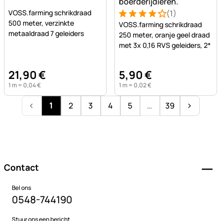
Nog geen beoordelingen geplaatst
VOSS.farming schrikdraad
(1)
Beoordeling: 4 van 5 (1 beo
1 Bewertung
500 meter, verzinkte
VOSS.farming schrikdraad
metaaldraad 7 geleiders
250 meter, oranje geel draad
met 3x 0,16 RVS geleiders, 2*
21
,
90
€
5
,
90
€
1 m =
0
,
04
€
1 m =
0
,
02
€
1
2
3
4
5
…
39
Voettekst
Contact
Bel ons
0548-744190
Stuur ons een bericht