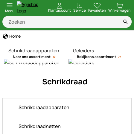
openen
Klantaccount
Service
Favorieten
Winkelwagen
Menu
Home
Schrik­draad­apparaten
Geleiders
Naar ons assortiment
Bekijk ons assortiment
Schrikdraad
Schrikdraadapparaten
Schrikdraadnetten